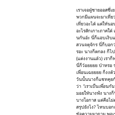
เราเจอผู้ชายออสซี่เ
พวกมีแผนจะมาเที่ยว
เที่ยวอะได้ แต่ให้นอ
อะไรสักเกาะภาคใต้ 
นกันอ้ะ นี่ก็แอบเงิ
สวนจตุจักร นี่ก็บอก
รอะ นางก็ตกลง ก็ไปเ
(แต่งงานแล้ว) เราก็
นี่ก็ว้อยยยย บ้าหรอ
เพื่อนเฉยยยย ก็งงต
วันนั้นนางก็แชทคุย
ว่า
"เราเป็นเพื่อนกั
มอยให้นางฟัง นางก็ร
บางโอกาส แต่คือไม่ค
สรุปยังไง? ไหนบอกเพ
ข้อความมาถาม พอเราบ