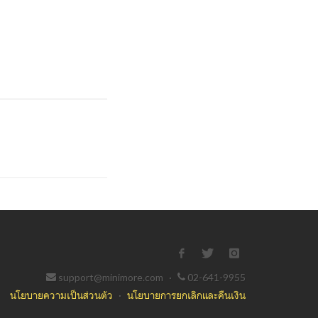
support@minimore.com
·
02-641-9955
นโยบายความเป็นส่วนตัว
·
นโยบายการยกเลิกและคืนเงิน