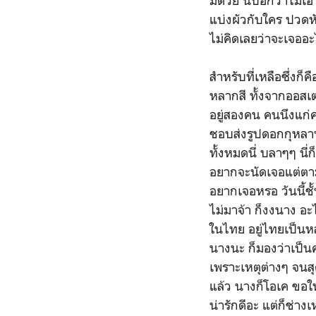
มีด้วย นี่บอกว่าไม่เ
แบ่งผัวกับใคร ปวดหั
ไม่คิดเลยว่าจะเจออะ
สำหรับที่เหลือซึ่งก็
หลากสี ทั้งจากออสเต
อยู่สองคน คนนึงแก่
ชอบส่งรูปดอกกุหลา
ทั้งหมดนี่ บลาๆๆ นี
อยากจะนัดเจอแต่ตาม
อยากเจอหรอ วันนี้ชั
ไม่มาจ้า ก็งงนาง อะไ
ในไทย อยู่ไทยเป็นหล
นางนะ ก็มองว่าเป็นคว
เพราะเหตุต่างๆ จน
แล้ว นางก็โอเค ขอใ
น่ารักดีอะ แต่ก็ช่าง