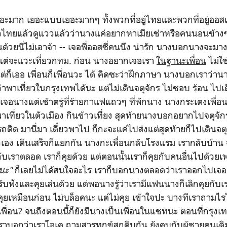
ยอะมาก เยอะแบบเยอะมากๆ ทั้งพวกที่อยู่ไทยและพวกที่อยู่ออสแ
ไทยแล้วดูแววแล้วว่านางแค่อยากหาเมียเช่าหรือคนนอนข้างๆ น
นด้วยนี่ไม่เอาจ้า -- เจอพี่ออสซี่คนนึง น่ารัก นางบอกนางจะมาง
แต่จะแวะเที่ยวกทม. ก่อน นางอยากเจอเรา
ในฐานะเพื่อน
ไม่ใ
บแต่ก็เออ เพื่อนก็เพื่อนวะ ได้ คิดซะว่าฝึกภาษา นางบอกเราว่
ว่าพาเที่ยวในกรุงเทพได้นะ แต่ไม่เดินจตุจักร ไม่ชอบ ร้อน ไป
จอนางแต่เช้าตรู่ที่ร้ายกาแฟแถวๆ ที่พักนาง นางกระเตงเพื่อน
พาเที่ยวในตัวเมือง กินข้าวเที่ยง สุดท้ายนางบอกอยากไปจตุจ
 รถติด มานี่มา เดี๋ยวพาไป ก็กะจะแค่ไปส่งแต่สุดท้ายก็ไปเดินจ
ัวเอง เดินเสร็จก็แยกกัน นางกะเพื่อนกลับโรงแรม เรากลับบ้าน
กับเราตลอด เราก็คุยด้วย แต่ตอนนั้นเราก็คุยกับคนอื่นไปด้ว
นนะ"
ก็เลยไม่ได้สนใจอะไร เราก็บอกนางตลอดว่าเราออกไปเจอคน
ับฟังและคุยเล่นด้วย แต่พอนางรู้ว่าเรามีแฟนนางก็เลิกคุยกับเ
ุยเหมือนก่อน ไม่บล็อคนะ แต่ไม่คุย เข้าใจปะ บางทีเราถามไร
ื่อน? จนถึงตอนนี้ก็ยังมีนางเป็นเพื่อนในแชทนะ ตอนที่กรุงเท
อกว่าเราโอเค ถามสารทุกข์สุกดิบกัน ยังคบกับผู้ชายคนเดิมอย