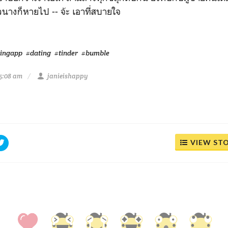
วนางก็หายไป -- จ้ะ เอาที่สบายใจ
tingapp
#dating
#tinder
#bumble
 5:08 am
janieishappy
VIEW ST