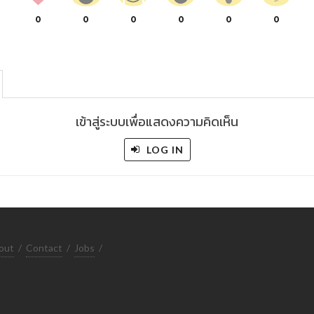
0
0
0
0
0
0
เข้าสู่ระบบเพื่อแสดงความคิดเห็น
LOG IN
out
/
Contact
/
Jobs
/