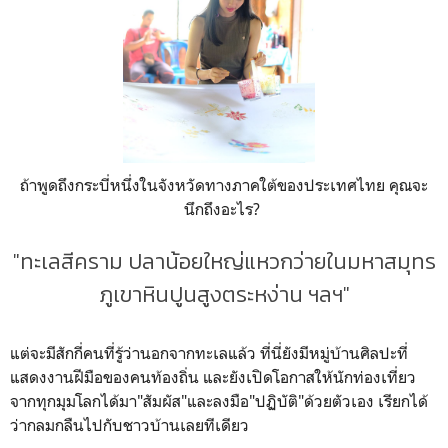
ถ้าพูดถึงกระบี่หนึ่งในจังหวัดทางภาคใต้ของประเทศไทย คุณจะ
นึกถึงอะไร?
"ทะเลสีคราม ปลาน้อยใหญ่แหวกว่ายในมหาสมุทร
ภูเขาหินปูนสูงตระหง่าน ฯลฯ"
แต่จะมีสักกี่คนที่รู้ว่านอกจากทะเลแล้ว ที่นี่ยังมีหมู่บ้านศิลปะที่
แสดงงานฝีมือของคนท้องถิ่น และยังเปิดโอกาสให้นักท่องเที่ยว
จากทุกมุมโลกได้มา"สัมผัส"และลงมือ"ปฏิบัติ"ด้วยตัวเอง เรียกได้
ว่ากลมกลืนไปกับชาวบ้านเลยทีเดียว