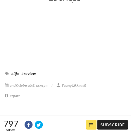
#life
#review
2nd October 2018, 12:59 pm
Fuang Likkhasit
Report
797
SUBSCRIBE
VIEWS