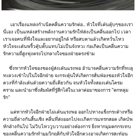
เอาเรื่องแหล่งกำเนิดคลื่นความรักต่อ.. หัวใจที่เต้นตุ๊บๆของเรา
นี่เอง เป็นแหล่งสร้างพลังงานความรักให้ส่งเป็นคลื่นออกไป เวลา
เราเจอคนที่พึงใจและอยากอยู่ใกล้ หรือสบตาแล้วเกิดหวั่นไหว
หัวใจจะเต้นพริ้วตุ๊บตั๊บแทบไม่เป็นจังหวะ ก่อเกิดเป็นคลื่นความ
รักความถี่สูงพุ่งตรงไปกลางใจของฝ่ายตรงข้าม
ซึ่งหากหัวใจของของผู้ส่งเต้นแรงพอ อำนาจคลื่นความรักที่ทะลุ
ทะลวงเข้าไปในใจอีกฝ่าย จะกระตุ้นให้เกิดการสั่นพ้องของหัวใจอีก
ดวงที่กำลังเต้นด้วยความถี่เดียวกัน จนหัวใจทั้งสองเต้นโครม
คราม และนำมาซึ่งสัมผัสที่รู้สึกได้ในเวลาต่อมาของการ "ตกหลุม
รัก"
แต่หากหัวใจอีกฝ่ายไม่เต้นแรงพอ ออกไปทางแข็งกระด้างหรือ
ความถี่ต่างกันสิ้นเชิง คลื่นที่ส่งออกไปจะเกิดการแทรกสอด เกิดบัพ
หักล้างกันไป ไม่วิบไหววูบวาบอย่างต้องการ ยิ่งหากมุมตกกระทบ
ของคลื่นความรักทำมุมวิกฤติกับหัวใจอีกดวงอาจเกิดการสะท้อน