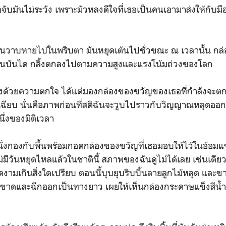
ผลอจับมันไม่ระวัง เพราะมัวหลงดีใจที่เธอเป็นคนเอามาส่งให้กับม
วาบหายไปในพริบตา มันหยุดเต้นไปชั่วขณะ ณ เวลานั้น กล
้นบันได กลิ้งตกลงไปตามความสูงและแรงโน้มถ่วงของโลก
งด้วยความตกใจ ได้แต่มองกล่องของขวัญของเธอที่กำลังจะตกก
เฉียบ นั่นคือภาพก่อนที่สติฉันจะวูบไปราวกับวิญญาณหลุดออกจ
ึ่งของมิติเวลา
็นั่งกองกับพื้นพร้อมกอดกล่องของขวัญที่เธอมอบให้ไว้ในอ้อม
ม่มีวันหยุดไหลแล้วในชาตินี้ สภาพของฉันดูไม่ได้เลย เช่นเด
้งดงามเกินสิ่งใดเปรียบ ตอนนี้บุบยุบริบบิ้นลายลูกไม้หลุด และ
าดและฉีกออกเป็นทางยาว เผยให้เห็นกล่องกระดาษแข็งสีน้ำตา