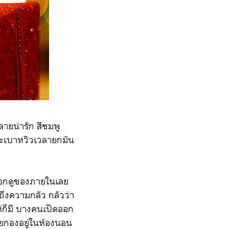
ายน่ารัก สีชมพู
จะเบาหวิวเวลายกมัน
นออกดูของภายในเลย
กถึงความกลัว กลัวว่า
้ก็มี บางคนเปิดออก
ลยกองอยู่ในห้องนอน