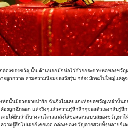
ล่องของขวัญนั้น ด้านนอกมักห่อไว้ด้วยกระดาษห่อของขวัญล
ายลูกกวาด ตามความนิยมของวัยรุ่น กล่องมักจะใบใหญ่แต่ดู
่อนั้นมีลวดลายน่ารัก ฉันจึงไม่เคยแกะห่อขอขวัญเหล่านั้
ะต้องถูกฉีกออก แต่จริงๆแล้วความรู้สึกลึกๆของตัวเองกลับรู้สึ
 เคยได้ยินว่ามีบางคนโดนแกล้งใส่ของเล่นแบบสยองขวัญมาให
ียความรู้สึกไปเลยก็เคยเจอ กล่องของขวัญลายสวยทั้งหลายก็เ