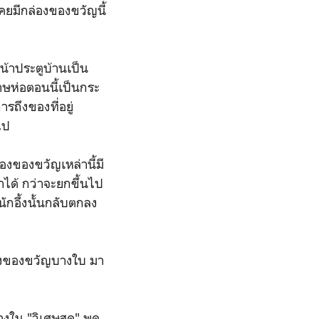
เคยมีกล่องของขวัญนี้
หน้าประตูบ้านเป็น
ดาษห่อตอนนี้เป็นกระ
รถึงของที่อยู่
อไป
งของขวัญเหล่านี้มี
่าได้ กว่าจะยกขึ้นไป
นักอึ้งนั้นกลับตกลง
ล่องของขวัญบางใบ มา
างใน "วิเศษสุด" พูด