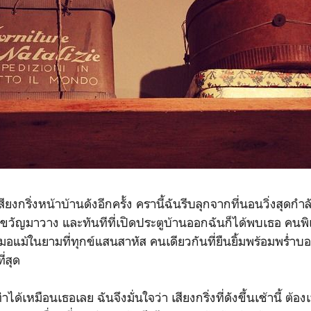
ียงกริ่งหน้าบ้านดังอีกครั้ง ครานี้ฉันรีบลุกจากที่นอนวิ่งสุดกำ
วัญมาวาง และทันทีที่เปิดประตูบ้านออกฉันก็ได้พบเธอ คนพิ
สมอแม้ในยามที่ทุกข์แสนสาหัส คนเดียวกันที่ยืนยิ้มพร้อมพร่ำบอ
่สุด
หมือนเธอเลย ฉันจึงมั่นใจว่า เสียงกริ่งที่ดังขึ้นเช้านี้ ต้อ