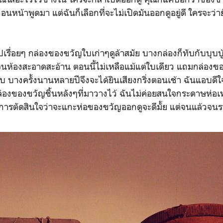
อนหน้าพูดมา แต่ฉันก็เลือกที่จะไม่เปิดมันออกดูอยู่ดี ใครจะว่าย
ื่อยๆ กล่องของขวัญใบเก่าๆดูล้าสมัย บางกล่องก็ทับกับบุบบู้บี
ห้องสะอาดสะอ้าน ตอนนี้ไม่เหลือแม้แต่ใบเดียว แถมกล่องของ
 บางครั้งนานหลายปีจึงจะได้ยินเสียงกริ่งตอนเช้า ฉันแอบดีใ
องของขวัญชิ้นหลังๆที่มาวางไว้ ฉันไม่ค่อยสนใจกระดาษห่อเท่า
การตัดสินใจว่าจะแกะห่อของขวัญออกดูจะดีมั้ย แต่จนแล้วจนรอ