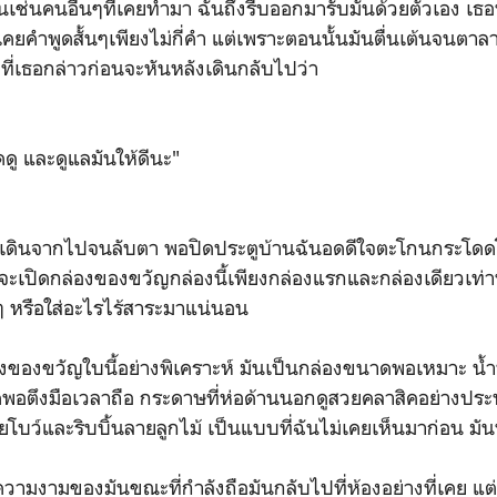
เช่นคนอื่นๆที่เคยทำมา ฉันถึงรีบออกมารับมันด้วยตัวเอง เธอ
่เคยคำพูดสั้นๆเพียงไม่กี่คำ แต่เพราะตอนนั้นมันตื่นเต้นจนตา
ที่เธอกล่าวก่อนจะหันหลังเดินกลับไปว่า
และดูแลมันให้ดีนะ"
ดินจากไปจนลับตา พอปิดประตูบ้านฉันอดดีใจตะโกนกระโดดโ
ันจะเปิดกล่องของขวัญกล่องนี้เพียงกล่องแรกและกล่องเดียวเท่าน
ๆ หรือใส่อะไรไร้สาระมาแน่นอน
งขวัญใบนี้อย่างพิเคราะห์ มันเป็นกล่องขนาดพอเหมาะ น้ำ
พอตึงมือเวลาถือ กระดาษที่ห่อด้านนอกดูสวยคลาสิคอย่างประ
วยโบว์และริบบิ้นลายลูกไม้ เป็นแบบที่ฉันไม่เคยเห็นมาก่อน มั
มงามของมันขณะที่กำลังถือมันกลับไปที่ห้องอย่างที่เคย แต