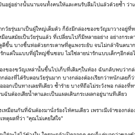
ี มันอยู่อย่างนั้นนานจนทั้งคนให้และคนรับลืมไปแล้วด้วยซ้ำ ว่า
ัยรุ่นมาเป็นผู้ใหญ่เต็มตัว ก็ยังมีกล่องของขวัญมาวางอยู่ที่
หมือนสมัยเป็นวัยรุ่นแล้ว ที่เปลี่ยนไปก็มีหลายอย่าง อย่างกระ
ดีขึ้น บางชิ้นห่อด้วยกระดาษที่ดูแพงระยับ จนไม่กล้าจินตนากา
ารักแต่ในแบบที่ผู้ใหญ่ชื่นชอบ ไม่ใช่ลายน่ารักแบบเด็กๆอีกต่
งขวัญเหล่านั้นขึ้นไปเก็บที่เดิมๆในห้อง ฉันกลับพบว่ากล่อ
ากล่องที่ได้รับตอนวัยรุ่นมาก บางกล่องต้องเรียกว่าหนักเลยก็ว
เหงื่อออกเป็นทางเลยทีเดียว ซ้ำร้าย บางทีถือไม่ระวังพอ กล่องที่ห
 จนฉันต้องเสียน้ำตาและเป็นแผลเดินกระเผลกอยู่นานทีเดียว
งเหมือนกันที่ฉันต้องมานั่งร้องไห้คนเดียว เพราะมีเจ้าของก
หตุผลที่ว่า "คุณไม่เคยใส่ใจ"
คุณใส่อะไรไว้ข้างใน ใครจะกล้าเปิดออกดู คุณก็แค่บอกว่าของข้