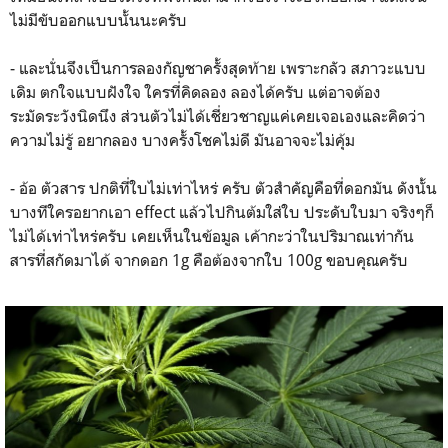
ไม่มีขับออกแบบนั้นนะครับ
- และนั่นจึงเป็นการลองกัญชาครั้งสุดท้าย เพราะกลัว สภาวะแบบ
เดิม ตกใจแบบฝังใจ ใครที่คิดลอง ลองได้ครับ แต่อาจต้อง
ระมัดระวังนิดนึง ส่วนตัวไม่ได้เชี่ยวชาญแค่เคยเจอเองและคิดว่า
ความไม่รู้ อยากลอง บางครั้งโชคไม่ดี มันอาจจะไม่คุ้ม
- อ้อ ตัวสาร ปกติที่ใบไม่เท่าไหร่ ครับ ตัวสำคัญคือที่ดอกมัน ดังนั้น
บางทีใครอยากเอา effect แล้วไปกินต้มใส่ใบ ประดับใบมา จริงๆก็
ไม่ได้เท่าไหร่ครับ เคยเห็นในข้อมูล เค้ากะว่าในปริมาณเท่ากัน
สารที่สกัดมาได้ จากดอก 1g คือต้องจากใบ 100g ขอบคุณครับ