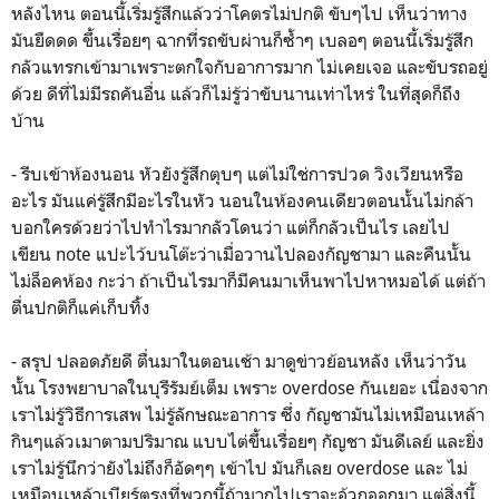
หลังไหน ตอนนี้เริ่มรู้สึกแล้วว่าโคตรไม่ปกติ ขับๆไป เห็นว่าทาง
มันยืดดด ขึ้นเรื่อยๆ ฉากที่รถขับผ่านก็ซ้ำๆ เบลอๆ ตอนนี้เริ่มรู้สึก
กลัวแทรกเข้ามาเพราะตกใจกับอาการมาก ไม่เคยเจอ และขับรถอยู่
ด้วย ดีที่ไม่มีรถคันอื่น แล้วก็ไม่รู้ว่าขับนานเท่าไหร่ ในที่สุดก็ถึง
บ้าน
- รีบเข้าห้องนอน หัวยังรู้สึกตุบๆ แต่ไม่ใช่การปวด วิงเวียนหรือ
อะไร มันแค่รู้สึกมีอะไรในหัว นอนในห้องคนเดียวตอนนั้นไม่กล้า
บอกใครด้วยว่าไปทำไรมากลัวโดนว่า แต่ก็กลัวเป็นไร เลยไป
เขียน note แปะไว้บนโต๊ะว่าเมื่อวานไปลองกัญชามา และคืนนั้น
ไม่ล็อคห้อง กะว่า ถ้าเป็นไรมาก็มีคนมาเห็นพาไปหาหมอได้ แต่ถ้า
ตื่นปกติก็แค่เก็บทิ้ง
- สรุป ปลอดภัยดี ตื่นมาในตอนเช้า มาดูข่าวย้อนหลัง เห็นว่าวัน
นั้น โรงพยาบาลในบุรีรัมย์เต็ม เพราะ overdose กันเยอะ เนื่องจาก
เราไม่รู้วิธีการเสพ ไม่รู้ลักษณะอาการ ซึ่ง กัญชามันไม่เหมือนเหล้า
กินๆแล้วเมาตามปริมาณ แบบไต่ขึ้นเรื่อยๆ กัญชา มันดีเลย์ และยิ่ง
เราไม่รู้นึกว่ายังไม่ถึงก็อัดๆๆ เข้าไป มันก็เลย overdose และ ไม่
เหมือนเหล้าเบียร์ตรงที่พวกนี้ถ้ามากไปเราจะอ้วกออกมา แต่สิ่งนี้