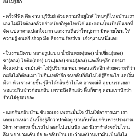
ยิ่งไม่รู้สึก
- ครั้งที่พีค คือ งาน บุรีรัมย์ ด้วยความที่อยู่ใกล้ ไหนๆก็ไทยบ้านเรา
เอง ไม่มีไรต้องกลัวอย่างน้อยก็พูดไทยได้ และตอนนั้นเป็นปีแรกที่
จัด แปลกตาแปลกใจมาก และงานถือว่าใหญ่มาก มีหลายโซน ให้
ความรู้ ดนตรี shop มืด คืองาน festival เจ๋งๆงานหนึ่งเลย
- ในงานมีครบ หลายรูปแบบ น้ำมันหยด(ลอง) น้ำเชื่อม(ลอง)
ชา(ลอง) ไอติม(ลอง) มวน(ลอง) ขนม(ลอง) และอื่นๆอีก ลองมา
ตั้งแต่บ่าย จนยันค่ำ ไม่รู้ปริมาณ พอมาคอนเสริตอีก ด้วยความที่ว่า
กะยังไงก็ต้องเมา ไปกินเหล้าอีก จนกลับก็ยังไม่ได้รู้สึกอะไร แต่เริ่ม
มีว่า หัวเราะง่ายขึ้น รู้สึกได้กลั้นขำไม่ได้ อารมณ์ดี คุยบนรถเฮฮา
พอแวะกินข้าวก่อนกลับ เพราะถึงดึกแล้ว ลิ้นก็ชาๆ ตอนแรกนึกว่า
ร้านใส่ชูรสเยอะ
- แยกกันกลับบ้าน ขับรถเอง เพราะมั่นใจ นี่ไม่ใช่อาการเมา เรา
เคยเมาเหล้า อันนี้ยังรู้สึกว่าปกติอยู่ บ้านกับที่แยกกันห่างประมาณ
3km ทางตรง ขึ้นรถไป ออกไปแปบนึง เอะ นี่เรากำลังจะไปไหน
ลืม พยายามเค้น อ๋อ จะกลับบ้าน เอะว่าแต่บ้านเรามันเป็นยังไง