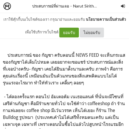
ประสบการณ์ที่ผ่านเจอ
–
Narut Sirithip
เราใช้คุ๊กกี้บนเว็บไซต์ของเรา กรุณาอ่านและยอมรับ
นโยบายความเป็นส่วนตัว
กัญชา ที่เคยลอง
เพื่อใช้บริการเว็บไซต์
ยอมรับ
ไม่ยอมรับ
ประสบการณ์ ของ กัญชา ครับตอนนี้ NEWS FEED จะเห็นกระแส
ของกัญชาได้เต็มไปหมด เลยอยากจะขอแชร์ ประสบการณ์และสิ่ง
ที่เจอบ้างครับ- กัญชา เคยได้ยินมาตั้งนานละครับ ภาพจำ คือการ
คุยเล่นเรื่องนี้ เหมือนมันเป็นตัวแทนของสิ่งเสพติดแบบไม่ได้
รุนแรงอะไรมาก ทำให้หัวเราะ เคลิ้มๆ ลอยๆ
- ได้ลองครั้งแรก ตอนไป อัมเตอดัม เนเธอแลนด์ ที่นั่นจะมีโซนที่
เสรีด้านกัญชา คือมีร้านขายทั่วไป จะใช้คำว่า coffeeshop ถ้า ร้าน
กาแฟเลยจะ coffee shop มีเว้นวรรค เห็นได้เยอะ ก็ร้าน The
Bulldog รูปหมา (ประเทศเค้าไม่ได้เสรีทั้งหมดนะครับ แต่เป็น
เฉพาะจุด เฉพาะที่ เพราะตอนนั้นซื้อไปแล้วไปสูบหน้าโรงแรมอีก