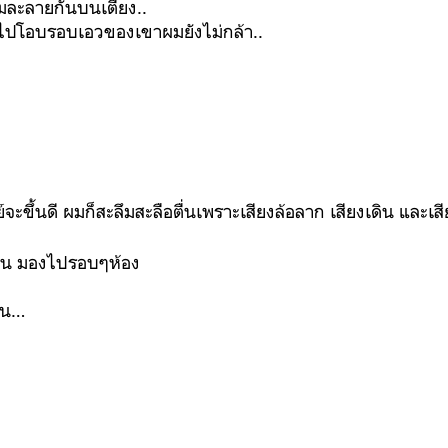
อมละลายกันบนเตียง..
มือไปโอบรอบเอวของเขาผมยังไม่กล้า..
ย์จะขึ้นดี ผมก็สะลึมสะลือตื่นเพราะเสียงล้อลาก เสียงเดิน และเส
นอน มองไปรอบๆห้อง
ั้น…