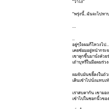
“ว่าไง”
“พรุ่งนี้..ฉันจะไปห
...
..
อยู่ๆใจผมก็โหวงไป..
เคยซ้อมอยู่หน้ากระจ
เขาลุกขึ้นมานั่งด้ว
เถ้าบุหรี่ในมือผมร่วง
ผมจับมันขยี้ลงในถ้
เดินเข้าไปนั่งแทบเท
เราสบตากัน เขามองผ
เข้าไปในซอกนิ้วขอ