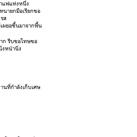
กาแฟแห่งหนึ่ง
สนทนายกมือเรียกขอ
กรส
่เผยอขึ้นมาจากพื้น
มาก รีบขอโทษขอ
่งหน้านิ่ง
านที่กำลังเก็บเศษ