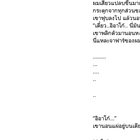
ผมเสียวแปลบขึ้นมา
กระตุกจากทุกส่วนข
เขาฟุบลงไป แล้วนอนห
“เดี๋ยว..อิอาโก้.. นี่
เขาพลิกตัวมานอนหง
นี่แหละจาฟาร์ของผ
………
...
....
..
..
“อิอาโก้…”
เขานอนแผ่อยู่บนเตีย