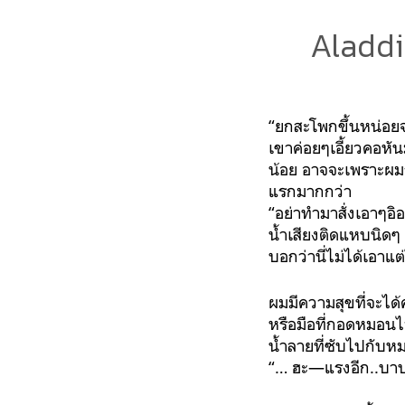
Aladdin
‪“ยกสะโพกขึ้นหน่อยจ
‪เขาค่อยๆเอี้ยวคอห
น้อย อาจจะเพราะผม
แรกมากกว่า‬
‪“อย่าทำมาสั่งเอาๆอิอ
น้ำเสียงติดแหบนิดๆ 
บอกว่านี่ไม่ได้เอาแ
‪ผมมีความสุขที่จะได
‪หรือมือที่กอดหมอนไ
น้ำลายที่ซับไปกับหม
‪“… ฮะ—แรงอีก..บาบา