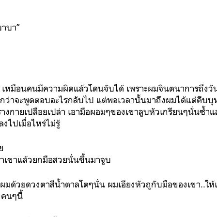
าบาบา”
 เหมือนคนมีความผิดแล้วโดนจับได้ เพราะผมจินตนาการถึงวันนี
กว่าจะพูดตอบอะไรกลับไป แต่พอเวลานั้นมาถึงผมได้แต่คีบบุหรี
ยร่างกายเปลือยเปล่า เอามือผอมๆของเขาลูบหัวเกรียนๆนั่นซ้ำแล้
ลงไปเมื่อไหร่ไม่รู้
วย
้าเขาแล้วยกมือสวยนั่นขึ้นมาจูบ
มด้วยดวงตาสีน้ำตาลโตๆนั่น ผมเอียงหัวถูกับมือของเขา..ให้เส
งคนๆนี้