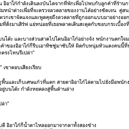
ัน อิอาโก้กำลังเดินลงบันไดจากที่พักเพื่อไปพบกับลูกค้าที่ร้าน
ะริมหน้าต่างเพื่อที่จะตรวจลวดลายของงานได้อย่างชัดเจน คู่
งดื่ม พวกเขาจัดแจงและพูดคุยถึงลวดลายที่ถูกออกแบบมาอย่างออ
สั่งมาเสิร์ฟ แย่หน่อยที่เธอพลาดเดินสะดุดกับขอบกระเบื้องที
นโต๊ะ และบางส่วนสาดไปโดนอิอาโก้อย่างจัง พนักงานตกใจ
าของอิอาโก้ก็รีบเอาทิชชู่มาซับให้ ผิดกับหนุ่มหัวแดงคนนี้ที่นั
กตรงไหนรึเปล่า”
” เขาตอบเสียงเรียบ
พื้นและเก็บเศษแก้วที่แตก สายตาอิอาโก้ไล่ตามไปยังมือพนักง
ยู่บนโต๊ะ กำลังหยดลงสู่พื้นด้านล่าง
ปล่า”
จบดี อิอาโก้ก็น้ำตาไหลออกมาจากตาทั้งสองข้าง