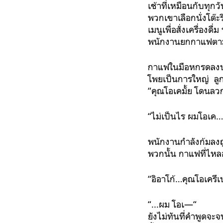
เช้าที่เหมือนกับทุกว
พวกเขาเลือกนั่งโต๊
เมนูเพื่อสั่งเครื่อ
พนักงานยกกาแฟตามที่
กาแฟในมือหกรดลงบ
โพยเป็นการใหญ่ ลูกค้
“คุณโอเคมั้ย โดนลว
“ไม่เป็นไร ผมโอเค…
พนักงานกำลังก้มลงถู
พวกนั้น กาแฟที่ไหลอ
“อิอาโก้…คุณโอเครึเ
“...ผม โอเ—“
ยังไม่ทันที่คำพูดจะ