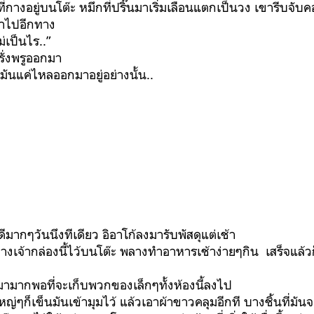
งอยู่บนโต๊ะ หมึกที่ปริ๊นมาเริ่มเลือนแตกเป็นวง เขารีบจับคอเส
้าไปอีกทาง
เป็นไร..”
รั่งพรูออกมา
 มันแค่ไหลออกมาอยู่อย่างนั้น..
ศดีมากๆวันนึงทีเดียว อิอาโก้ลงมารับพัสดุแต่เช้า
างเจ้ากล่องนี้ไว้บนโต๊ะ พลางทำอาหารเช้าง่ายๆกิน เสร็จแล้
่ามามากพอที่จะเก็บพวกของเล็กๆทั้งห้องนี้ลงไป
ใหญ่ๆก็เข็นมันเข้ามุมไว้ แล้วเอาผ้าขาวคลุมอีกที บางชิ้นที่