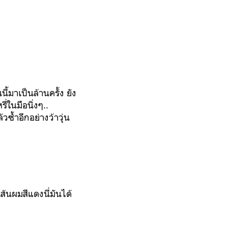
้มาเป็นล้านครั้ง ยัง
่ในมือนิ่งๆ..
วซ้ำอีกอย่างว้าวุ่น
้นผมสีแดงนี่มันได้