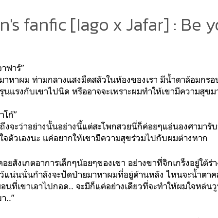
's fanfic [Iago x Jafar] : Be 
าฟาร์”‬
ันมาหาผม ท่ามกลางแสงมืดสลัวในห้องของเรา มีน้ำตาล้อมกรอบ
รุนแรงกับเขาไปนิด หรืออาจจะเพราะผมทำให้เขามีความสุขมาก
าโก้”‬
‪ถึงจะว่าอย่างนั้นอย่างนี้แต่สะโพกสวยนี่ก็ค่อยๆแอ่นองศามา
ต่ใจตัวเองนะ แค่อยากให้เขามีความสุขร่วมไปกับผมต่างหาก‬
้คอยสังเกตอาการเล็กๆน้อยๆของเขา อย่างขาที่จิกเกร็งอยู่ใต้ร่า
ว้แน่นนั่นกำลังจะปัดป่ายมาหาผมที่อยู่ด้านหลัง ไหนจะน้ำตาค
อนที่เขาเอาไปกอด.. จะมีก็แค่อย่างเดียวที่จะทำให้ผมใจหล่นว
..”‬