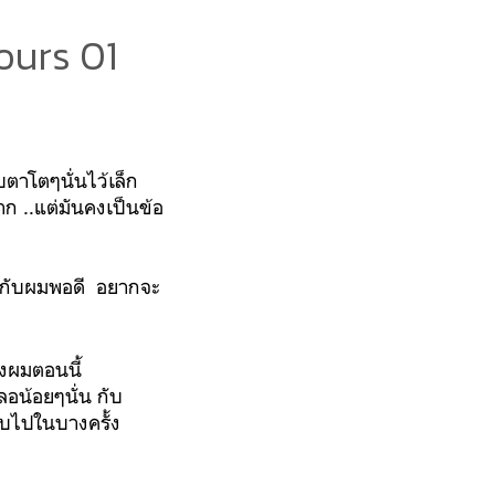
yours 01
ตาโตๆนั่นไว้เล็ก
 ..แต่มันคงเป็นข้อ
รับกับผมพอดี อยากจะ
งผมตอนนี้‬
ลอน้อยๆนั่น กับ
ูบไปในบางครั้ง‬