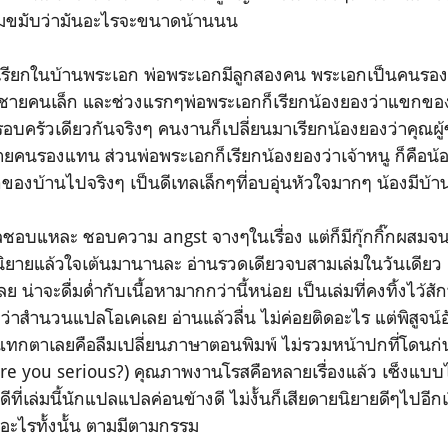
กุมขมับว่ามันอะไรจะขนาดน้านนน
คำเรียกในบ้านพระเอก พ่อพระเอกมีลูกสองคน พระเอกเป็นคนร
ู้ชายคนเล็ก และช่วงแรกๆพ่อพระเอกก็เรียกน้องยองว่าแขกข
รอบครัวเดียวกันจริงๆ คนงานก็เปลี่ยนมาเรียกน้องยองว่าคุณผู
ชายคนรองแทน ส่วนพ่อพระเอกก็เรียกน้องยองว่าเจ้าหนู ก็คือน
องบ้านไปจริงๆ เป็นดีเทลเล็กๆที่อบอุ่นหัวใจมากๆ น้องมีบ้า
วลชอบแหละ ชอบความ angst จางๆในเรื่อง แต่ก็มีกุ๊กกิ๊กผสมจ
นิยายแล้วใจเต้นมานานละ อ่านรวดเดียวจบสามเล่มในวันเดียว แต
ย น่าจะดื่มด่ำกับเนื้อหามากกว่านี้หน่อย เป็นเล่มที่คงทิ้งไว้ส
ดว่าสำนวนแปลโอเคเลย อ่านแล้วลื่น ไม่ค่อยติดอะไร แต่พิสูจน
ระแทกตาเลยคือลืมเปลี่ยนภาษาตอนพิมพ์ ไม่รวมหน้าปกที่โดนก่
e you serious?) คุณภาพงานโรสคือหลายเรื่องแล้ว เซ็งแบบไม
ดีที่เล่มนี้นักแปลแปลค่อนข้างดี ไม่งั้นก็เสียดายนิยายดีๆไปอีก
มีอะไรทั้งนั้น ตามมีตามกรรม