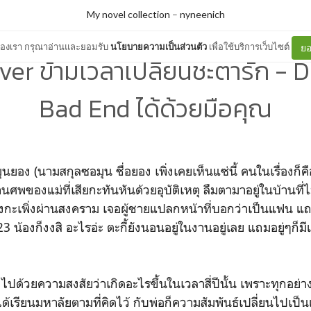
My novel collection
–
nyneenich
ต์ของเรา กรุณาอ่านและยอมรับ
นโยบายความเป็นส่วนตัว
เพื่อใช้บริการเว็บไซต์
ยอ
er ข้ามเวลาเปลี่ยนชะตารัก - DI
Bad End ได้ด้วยมือคุณ
มุนยอง (นามสกุลซอมุน ชื่อยอง เพิ่งเคยเห็นแซ่นี้ คนในเรื่องก็
านศพของแม่ที่เสียกะทันหันด้วยอุบัติเหตุ ลืมตามาอยู่ในบ้านที
ังกะเพิ่งผ่านสงคราม เจอผู้ชายแปลกหน้าที่บอกว่าเป็นแฟน แถ
23 น้องก็งงสิ อะไรอ่ะ ตะกี้ยังนอนอยู่ในงานอยู่เลย แถมอยู่ๆก็ม
งไปด้วยความสงสัยว่าเกิดอะไรขึ้นในเวลาสี่ปีนั้น เพราะทุกอย่
้เรียนมหาลัยตามที่คิดไว้ กับพ่อก็ความสัมพันธ์เปลี่ยนไปเป