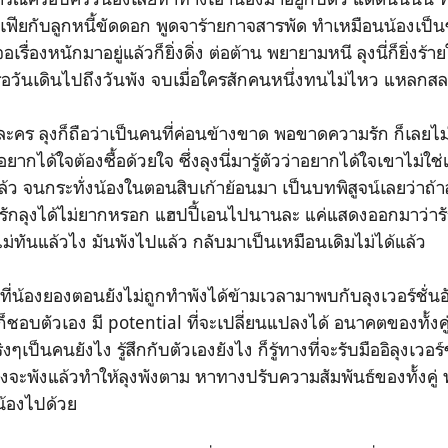
เฟียกับลูกหนี้ขัดดอก พูดจาร้ายกาจสารพัด ทำเหมือนน้องเป็น
อเรื่องหนักมาอยู่แล้วก็ยิ่งดิ่ง ต่อต้าน พยายามหนี ลุงนี่ก็ยิ่งร้
ต่รอวันเดินไปถึงวันพัง จบเมื่อใครสักคนหนึ่งทนไม่ไหว แหลก
ะคร ลุงก็ถือว่าเป็นคนที่ค่อนข้างขาด พอขาดความรัก ก็เลยไม
 อยากได้ใจต้องซื้อด้วยใจ ซึ่งลุงนี่มารู้ตัวว่าอยากได้ใจเขาไม่ใช่
้ว จนกระทั่งน้องในตอนสิบเก้าย้อนมา เป็นบทพิสูจน์เลยว่าถ้าลุง
รักลุงได้ไม่ยากหรอก แฮปปี้เอนไปนานละ แค่แสดงออกมาว่ารั
ทันแล้วไง มันพังไปแล้ว กลับมาเป็นเหมือนเดิมไม่ได้แล้ว
ที่น้องยองตอนยังไม่ถูกทำพังได้ข้ามเวลามาพบกับลุงเวอร์ชั่น
ุงก็ชอบตัวเอง มี potential ที่จะเปลี่ยนแปลงได้ อนาคตของทั้งค
งๆเป็นคนยังไง รู้สึกกับตัวเองยังไง ก็รู้ทางที่จะรับมืออิลุงเวอร์
เองจะพังแล้วทำให้ลุงพังตาม หาทางปรับความสัมพันธ์ของทั้งคู่ 
น้องไปด้วย