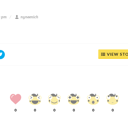
3 pm
nyneenich
VIEW ST
0
0
0
0
0
0