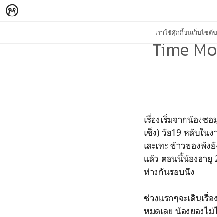
เราใช้คุ๊กกี้บนเว็บไซ
Time Mov
เรื่องเริ่มจากน้องซอ
เซ็ง) วัย19 หลับในง
เละเทะ ข้าวของพังย
แล้ว ตอนนี้น้องอายุ 
ห่างกันรอบนึง
ช่วงแรกๆจะเดินเรื่อ
หมดเลย น้องยองไม่ได