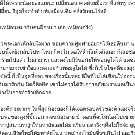
างดีได้เพราะน้องยองเลยนะ เปลี่ยนอนาคตด้วยมือเราที่แท้ทรู เพ
ลี่ยน อิลุงก็จะทำตัวเห้เหมือนเดิม คลั่งรักจนไร้สติ
าเหมือนหมากับคนฝึกหมา เออ เหมือนจริง)
วพระเอกเห้กลับใจมาก ชอบความฟูมฟายอยากได้เธอคืนมา แต่
บนี้จะยังกลับไปหาไหม ก็คงไม่ ต่อให้สำนึกผิดก็เถอะ ก็เลยชอบเ
ร้ายไปแล้ว ไม่สามารถและคงไม่มีวันอภัยให้พอมจูโดได้ แต่
ามารถจะเข้าใจและลงเอยกับพอมจูโดได้ ซึ่งก็เป็นโชคดีของลุง
ข้อนี้
ก็เป็นจุดที่ชอบของเรื่องนี้แหละ
ดีใจที่ไม่ได้เขียนให้ออ
บมารักกัน ผิดก็คือผิด เขาไม่ควรได้รับการอภัยเพราะแค่เป็นพ
อ้างในการทำร้ายอีกฝ่าย
่องดีงามมากๆ ในที่สุดน้องยองก็ได้เจอครอบครัวของตัวเองจริ
ับพ่อของลุงที่ขี้เว่อมากจนน้องอาย ขำตอนที่จะให้น้องไปเข้ามหา
นว่าปูสนามหญ้าให้มหาลัยเลยได้มาเรียน แต่จริงๆคือไม่ใช่จ้ะ ดู
ล์คอนเสิร์ตใหม่ให้มหาลัยโน่น ปูหญ้าอะไรมันจิ๋วๆเกินไป และวี