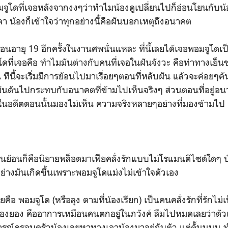
มจูโดที่เจอหลังจากงงๆว่าทำไมน้องดูเปลี่ยนไปก็
อ่อนโยนกับน้
 น้องก็เข้าใจว่าทุกอย่างนี้คือฝันบอกเหตุถึงอนาคต
ตอนอายุ 19 อีกครั้งในงานศพนั่นแหละ ที่นี้เลยได้เจอพอมจูโดเ
โดที่เจอคือ ทำไมมันต่างกับคนที่เจอในฝันจังวะ คือท่าทางเย
น ทีนี้จะเริ่มมีการย้อนไปมาเรื่อยๆตอนที่หลับฝัน แล้ว
จะค่อยๆค้น
ันดันไปกระทบกับอนาคตที่ข้ามไปเห็นจริงๆ ส่วนตอนที่อยู่อนา
งในอดีตตอนนั้นมองไม่เห็น ความจริงหลายๆอย่างที่มองข้ามไป
ก่อนย้อนก็คือนิยายพล็อต
มาเฟียคลั่งรักแบบไม่โรแมนติไซต์ใดๆ บ
อย่างมันเกิดขึ้นเพราะพอมจูโดแม่งไม่เข้าใจตัวเอง
ยคือ พอมจูโด (หรือลุง ตามที่น้องเรียก) เป็นคนคลั่งรักที่รัก
น้องยอง คืออาการเหมือนคนตกอยู่ในภวังค์ ลืมไปหมดเลยว่าตัวเ
รณ์ครอบครัวน้องเลยหาทางเอาน้องมาอยู่กับตัว แต่ดั้นนนน ทำ