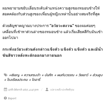
ผมพยายามขยับเลื่อนระดับตำแหน่งความสูงของหมอนข้างให้
สอดคล้องกับส่วนสูงของเพื่อนผู้หญิงเหล่านั้นอย่างสมจริงที่สุด
ด้วยสัญชาตญาณบางประการ
ของผมค่อยๆ
“อวัยวะสงวน”
เคลื่อนที่เข้าหาส่วนล่างของหมอนข้าง แล้วเริ่มเสียดสีกับมันเข้า
ออกไปมา
กระทั่งอวัยวะส่วนดังกล่าวแข็งตัว แข็งตัว แข็งตัว และมีน้ำ
ข้นสีขาวหลั่งทะลักออกมาภายนอก
#diary
# ความทรงจำ
# บันทึก
# ผมกับวรรณ
# วัยเยาว์
# ส่วนสูง
# โรงเรียนประถม
# ไดอารี่
27th March 2017, 4:47 pm
เปลวเพลิง ปะทัพพิรุณ
Report