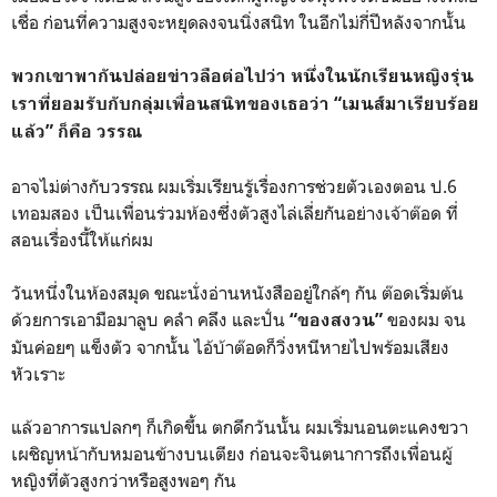
เชื่อ ก่อนที่ความสูงจะหยุดลงจนนิ่งสนิท ในอีกไม่กี่ปีหลังจากนั้น
พวกเขาพากันปล่อยข่าวลือต่อไปว่า หนึ่งในนักเรียนหญิงรุ่น
เราที่ยอมรับกับกลุ่มเพื่อนสนิทของเธอว่า “เมนส์มาเรียบร้อย
แล้ว” ก็คือ วรรณ
อาจไม่ต่างกับวรรณ ผมเริ่มเรียนรู้เรื่องการช่วยตัวเองตอน ป.6
เทอมสอง เป็นเพื่อนร่วมห้องซึ่งตัวสูงไล่เลี่ยกันอย่างเจ้าต๊อด ที่
สอนเรื่องนี้ให้แก่ผม
วันหนึ่งในห้องสมุด ขณะนั่งอ่านหนังสืออยู่ใกล้ๆ กัน ต๊อดเริ่มต้น
ด้วยการเอามือมาลูบ คลำ คลึง และปั่น
ของผม จน
“ของสงวน”
มันค่อยๆ แข็งตัว จากนั้น ไอ้บ้าต๊อดก็วิ่งหนีหายไปพร้อมเสียง
หัวเราะ
แล้วอาการแปลกๆ ก็เกิดขึ้น ตกดึกวันนั้น ผมเริ่มนอนตะแคงขวา
เผชิญหน้ากับหมอนข้างบนเตียง ก่อนจะจินตนาการถึงเพื่อนผู้
หญิงที่ตัวสูงกว่าหรือสูงพอๆ กัน