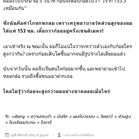
ผมอึ้งไปประมาณ 5 วินาที ก่อนจะตอบก้อยไปว่า
“เราก็ 153.5
เหมือนกัน”
ซึ่งนั่นคือคำโกหกพกลม เพราะครูพยาบาลวัดส่วนสูงของผม
ได้แค่ 153 ซม. เตี้ยกว่าก้อยอยู่ครึ่งเซนติเมตร!
เอาเข้าจริง ณ ขณะนั้น ผมก็ไม่แน่ใจว่าระหว่างตัวเองกับก้อยใคร
สูงกว่ากัน? เพราะก้อยเติบโตขึ้นมากจนมีรูปร่างไล่เลี่ยผมแล้ว
นับจากวันนั้น ผมจึงเริ่มสนใจก้อยมากขึ้น และพยายามเข้าไป
หยอกล้อ รวมถึงซื้อขนมมาฝากเธอ
โดยไม่รู้ว่าก้อยจะสูงกว่าผมอย่างขาดลอยเมื่อไหร่
#diary
# ความทรงจำ
# บันทึก
# ผมกับวรรณ
# วัยเยาว์
# ส่วนสูง
# โรงเรียนประถม
# ไดอารี่
15th March 2017, 6:32 pm
เปลวเพลิง ปะทัพพิรุณ