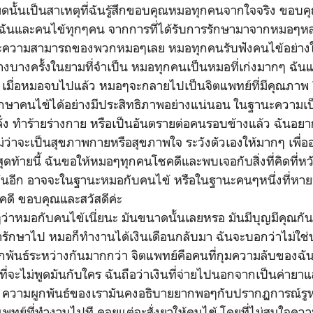
มดนั้นเป็นสาเหตุที่ฉันรู้สึกขอบคุณหมอทุกคนจากใจจริง ขอบคุ
้ฉันและคนไข้ทุกๆคน จากการที่ได้รับการรักษามาจากหมอๆหลาย
้และความสามารถของพวกหมอๆเลย หมอทุกคนรับฟังคนไข้อย่าง
างบางครั้งในยามที่จำเป็น หมอทุกคนเป็นหมอที่เก่งมากๆ ฉ
ว่า เมื่อหมอจบไปแล้ว หมอๆจะกลายไปเป็นจิตแพทย์ที่มีคุณภาพ 
ษาคนไข้ได้อย่างมีประสิทธิภาพอย่างแน่นอน ในฐานะความเป
คลั่ง ทำร้ายร่างกาย หรือเป็นอันตรายต่อคนรอบข้างแล้ว ฉันอย
ว่าจะเป็นสุขภาพกายหรือสุขภาพใจ ระวังตัวเองให้มากๆ เพื่ออย
ุดท้ายนี้ ฉันขอให้หมอๆทุกคนโชคดีและพบเจอกับสิ่งที่คิดที่หวั
ันอีก อาจจะในฐานะหมอกับคนไข้ หรือในฐานะคนๆหนึ่งที่หา
ดี ขอบคุณและสวัสดีค่ะ
มอกับคนไข้เนี่ยนะ มันขนาดนั้นเลยหรอ มันมีบุญมีคุณกั
ินค่ารักษาไป หมอก็ทำงานได้เงินเดือนกลับมา ฉันจะบอกว่าไม่ใ
ผูกพันธ์ระหว่างกันมากกว่า จิตแพทย์คือคนที่กุมความลับของฉัน
ไม่พูดมันกับใคร ฉันถือว่าเงินที่จ่ายไปนอกจากเป็นค่ายาแล้ว
 ความผูกพันธ์ของเรามันคงอธิบายยากพอๆกับปรากฏการณ์รู
พทย์ที่ทำงานไปที คอยแต่จะสั่งยาให้คนไข้ โดยที่ไม่สนใจคว