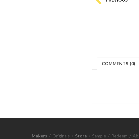
COMMENTS
(
0)
Makers
/
Originals
/
Store
/
Sample
/
Redeem
/
Ab