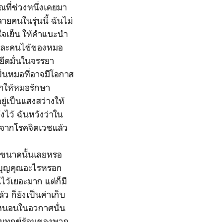
ณที่ช่วงหนึ่งเคยมา
คนในรุ่นนี้ ฉันไม่
ใจเย็น ให้คำแนะนำ
ันและคนไข้ของหมอ
ยึดมั่นในจรรยา
็นหมอที่อาจมีโอกาส
ากให้หมอรักษา
ู่เป็นแสงสว่างให้
งไว้ ฉันหวังว่าใน
ยจากโรคจิตเวชแล้ว
นขนาดนั้นเลยหรอ
ช่บุญคุณอะไรหรอก
ไว้เยอะมาก แต่ก็มี
 ก็ยังเป็นค่าเก็บ
หนอนในอวกาศนั่น
ามทุกข์ร้อนของพวก