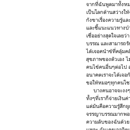
จากที่ฉันพูดมาทั้งห
เป็นโลกด้านสว่างให
กังขาเรื่องความรู
และชี้แนะแนวทางบ้
เชื่ออย่างสุดใจเลย
บรรณ และสามารถรัก
ได้เจอคนำข้ที่คลุ้ม
สุขภาพของตัวเอง ไม่
คนไข้คนอื่นๆต่อไป ส
อนาคตเราจะได้เจอก
ขอให้หมอๆทุกคนโชค
บางคนอาจจะงงๆว่าห
ทั้งๆที่เราก็จ่ายเง
แต่มันคือความรู้สึก
จรรญาบรรณมากพอที่จะ
ความลับของฉันด้วย
แหละ ฉันเคยเจอจิตแ