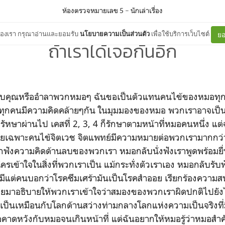
ห้องตรวจหมายเลข 5
–
นักเล่าเรื่อง
ต์ของเรา กรุณาอ่านและยอมรับ
นโยบายความเป็นส่วนตัว
เพื่อใช้บริการเว็บไซต์
ยอ
ถ้าเราได้เจอกันอีก
คุณหรืออำลาพวกหมอๆ ฉันขอเป็นตัวแทนคนไข้ของหมอทุกคน ท
ื่อว่าทุกคนมีความคิดคล้ายๆกัน ในมุมมองของหมอ พวกเราอาจเ
 รัหษาผ่านไป เคสที่ 2, 3, 4 ก็รักษาตามหน้าที่หมอคนหนึ่ง แ
ยเฉพาะคนไข้จิตเวช จิตแพทย์มีความหมายต่อพวกเรามากกว่าท
กฟังความคิดด้านลบของพวกเรา หมอกลับนั่งฟังเราพูดพร้อมยื่นทิ
ีใครเข้าใจในสิ่งที่พวกเราเป็น แม้กระทั่งตัวเราเอง หมอกลับรั
มีแต่คนบอกว่าโรคซึมเศร้ามันเป็นโรคสำออย เรียกร้องความสนใจ
อยมาอธิบายให้พวกเราเข้าใจว่าสมองของพวกเราผิดปกติไปยัง
์เป็นเหมือนกับโลกด้านสว่างท่ามกลางโลกแห่งความเป็นจริงที
อคาดหวังกับหมอจนเกินหน้าที่ แต่ฉันอยากให้หมอรู้ว่าหมอสำ