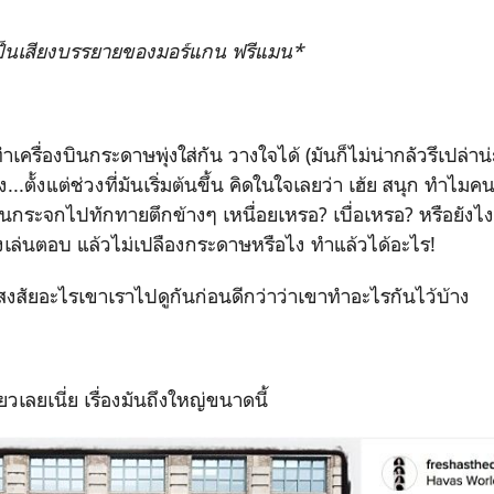
็นเสียงบรรยายของมอร์แกน ฟรีแมน*
ครื่องบินกระดาษพุ่งใส่กัน วางใจได้ (มันก็ไม่น่ากลัวรึเปล่าน่ะอ
ง...ตั้งแต่ช่วงที่มันเริ่มต้นขึ้น คิดในใจเลยว่า เฮ้ย สนุก ทำไมค
กระจกไปทักทายตึกข้างๆ เหนื่อยเหรอ? เบื่อเหรอ? หรือยังไง
ึงเล่นตอบ แล้วไม่เปลืองกระดาษหรือไง ทำแล้วได้อะไร!
สงสัยอะไรเขาเราไปดูกันก่อนดีกว่าว่าเขาทำอะไรกันไว้บ้าง
วเลยเนี่ย เรื่องมันถึงใหญ่ขนาดนี้