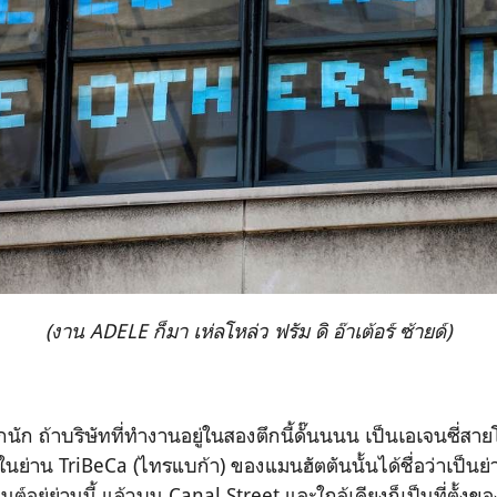
(งาน ADELE ก็มา เห่ลโหล่ว ฟรัม ดิ อ๊าเต้อร์ ซ้ายด์)
กนัก ถ้าบริษัทที่ทำงานอยู่ในสองตึกนี้ดั๊นนนน เป็นเอเจนซี่
้น ในย่าน TriBeCa (ไทรแบก้า) ของแมนฮัตตันนั้นได้ชื่อว่าเป็น
์อยู่ย่านนี้ แล้วบน Canal Street และใกล้เคียงก็เป็นที่ตั้งข