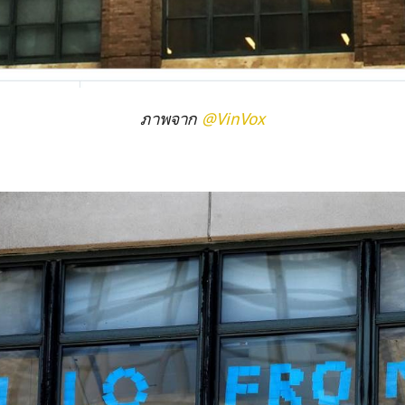
ภาพจาก
@VinVox