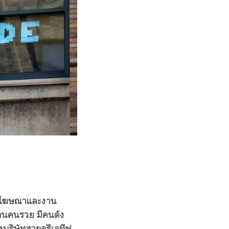
สายโฆษณาและงาน
ย่านคนรวย มีคนดัง
องบริษัทสายครีเอทีฟ