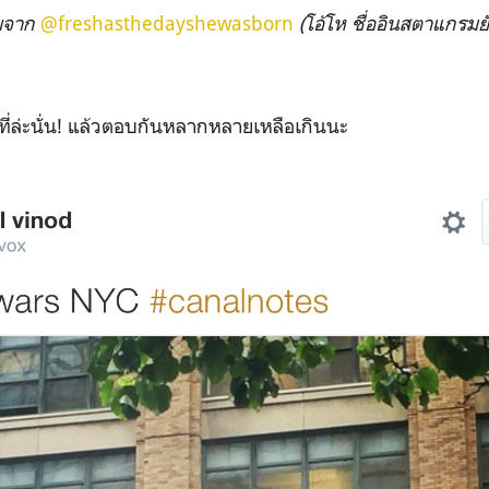
พจาก
@freshasthedayshewasborn
(โอ้โห ชื่ออินสตาแกรมยั
ที่ล่ะนั่น! แล้วตอบกันหลากหลายเหลือเกินนะ