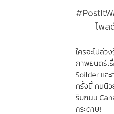
#PostItW
โพสต
ใครจะไปล่วงร
ภาพยนตร์เรื
Soilder และอ
ครั้งนี้ คนน
ริมถนน Cana
กระดาษ!