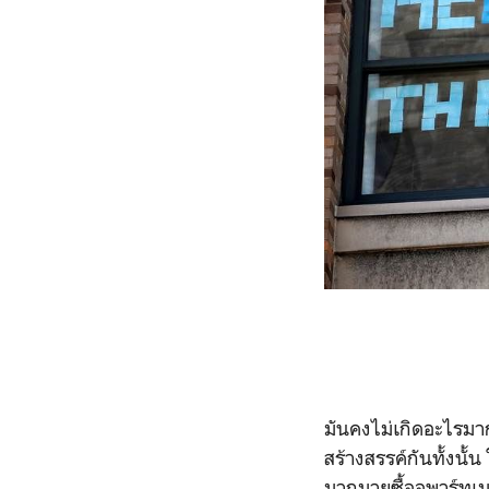
มันคงไม่เกิดอะไรมา
สร้างสรรค์กันทั้งนั
มากมายซื้ออพาร์ทเมนต