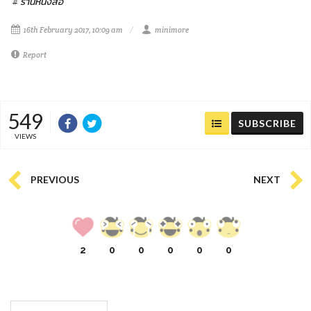
# ร้านหนังสือ
16th February 2017, 10:09 am
minimore
Report
549
SUBSCRIBE
VIEWS
PREVIOUS
NEXT
2
0
0
0
0
0