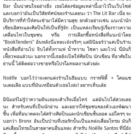
Bar นั้นน่าสนใจอย่างยิ่ง เธอได้ลงข้อมูลเหล่านี้เอาไว้ในเว็บไซต์
และบอกว่ามันเป็นวิสัยทัศน์ของร้านเลยนะ ว่า The Lit Bar เนี่ย จะ
มีบริการที่ทำให้คนเข้ามาได้มีความสุข ยกตัวอย่างเช่น แนะนำนัก
เขียนอิสระและศิลปินให้เป็นที่รู้จัก เป็นแหล่งเรียนรู้เรื่องราวความ
เคลื่อนไหวในชุมชน หรือ การเลือกซื้อหนังสือที่แนะนำโดย
"BookTenders" อันหลังนี่แหละเจ๋งจริงๆ แต่มินิมอร์ว่าแค่เป็นร้าน
หนังสือที่อ่านไป จิบได้ทั้งกาแฟ น้ำหวาน โซดา และไวน์ นี่มันก็
เฟี้ยวพอแล้วนะ นอกจากนี้เธอยังเปิดให้ศิลปิน นักเขียน ที่อาศัยใน
ย่านนี้ ได้ติดต่อวางขายหรือโปรโมทผลงานด้วยล่ะ
Noëlle บอกไว้ว่าจะตกแต่งร้านในธีมแบบ กราฟฟิตี้ + โคมแช
นเดอเลีย แบบที่มันเหมือนตัวเธอไงล่ะ! อยากเห็นเล้ย
มินิมอร์ไม่รู้ว่าความฝันเธอจะสำเร็จเมื่อไหร่ แต่มันไปได้สวยเลย
นะ สำหรับคนที่เป็นนักอ่าน และอยากให้ชุมชนของตัวเองพัฒนา
ขึ้น เพื่อที่อนาคตจะได้สร้างศิลปินและนักเขียนชั้นยอด แม้ใครๆ จะ
บอกว่า Bronx อันเป็นบ้านที่เธอรักนั้นเป็นแหล่งเสื่อมโทรม มันก็
แค่เสื่อมโทรมในสายตาคนอื่นแหละ สำหรับ Noëlle Santos ที่นี่ยัง