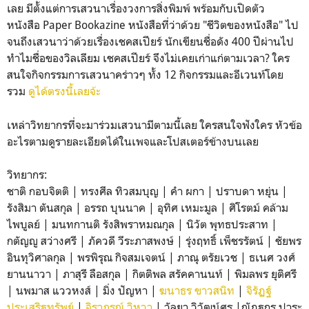
เลย มีตั้งแต่การเสวนาเรื่องวงการสิ่งพิมพ์ พร้อมกับเปิดตัว
หนังสือ Paper Bookazine หนังสือที่ว่าด้วย "ชีวิตของหนังสือ" ไป
จนถึงเสวนาว่าด้วยเรื่องเชคสเปียร์ นักเขียนชื่อดัง 400 ปีผ่านไป
ทำไมชื่อของวิลเลียม เชคสเปียร์ จึงไม่เคยเก่าแก่ตามเวลา? ใคร
สนใจกิจกรรมการเสวนาคร่าวๆ ทั้ง 12 กิจกรรมและอีเวนท์โดย
รวม
ดูได้ตรงนี้เลยจ้ะ
เหล่าวิทยากรที่จะมาร่วมเสวนามีตามนี้เลย ใครสนใจฟังใคร หัวข้อ
อะไรตามดูรายละเอียดได้ในเพจและโปสเตอร์ข้างบนเลย
วิทยากร:
ชาติ กอบจิตติ | ทรงศีล ทิวสมบุญ | คำ ผกา | ปราบดา หยุ่น |
รังสิมา ตันสกุล | อรรถ บุนนาค | อุทิศ เหมะมูล | ศิโรตม์ คล้าม
ไพบูลย์ | มนทกานติ รังสิพราหมณกุล | นิวัต พุทธประสาท |
กตัญญู สว่างศรี | ภัควดี วีระภาสพงษ์ | รุ่งฤทธิ์ เพ็ชรรัตน์ | ชัยพร
อินทุวิศาลกุล | พรพิรุณ กิจสมเจตน์ | ภาณุ ตรัยเวช | ธเนศ วงศ์
ยานนาวา | ภาสุรี ลือสกุล | กิตติพล สรัคคานนท์ | พิมลพร ยุติศรี
| นพมาส แววหงส์ | มิ่ง ปัญหา |
ฆนาธร ขาวสนิท
|
จิรัฏฐ์
ประเสริฐทรัพย์
|
จิราภรณ์ วิหวา
| วัลยา วิวัฒน์ศร |ณัฎฐกร ปาระ