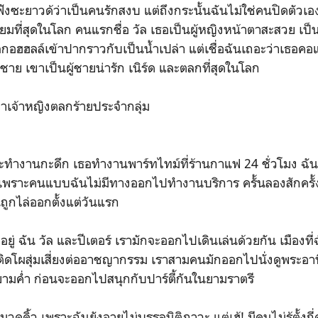
ฟังซะยาวด้ว่าเป็นคนรักสงบ แต่ถึงกระนั้นฉันไม่ใช่คนปิดตัวเอง 
มที่สุดในโลก คนแรกชื่อ วัล เธอเป็นผู้หญิงหน้าตาสะสวย เป็
กอฮฮลล์เข้าปากราวกับเป็นน้ำเปล่า แต่เชื่อฉันเถอะว่าเธอคอ
นผู้ชาย เขาเป็นผู้ชายน่ารัก เนิร์ด และตลกที่สุดในโลก
เจ้าหญิงตลกร้ายประจำกลุ่ม
จะทำงานกะดึก เธอทำงานพาร์ทไทม์ที่ร้านกาแฟ 24 ชั่วโมง ฉั
 เพราะคนแบบฉันไม่มีทางออกไปทำงานบริการ ครั้นลองสักครั้
นถูกไล่ออกตั้งแต่วันแรก
ยู่ ฉัน วัล และปีเตอร์ เรามักจะออกไปเดินเล่นด้วยกัน เมืองที่
ิดโผสุ่มเสี่ยงต่ออาชญากรรม เราสามคนมักออกไปนั่งดูพระอา
ยามค่ำ ก่อนจะออกไปสนุกกับปาร์ตี้กันในยามราตรี
วดคิ้ว เพราะฉันยังอายุไม่บรรลุนิติภาวะ แต่เฮ้! มีคนไม่รู้ตั้งกี