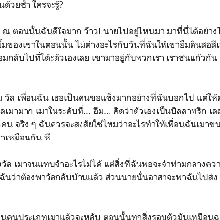
ด้วยซ้ำ ใครจะรู้?
 ณ ตอนนั้นฉันดีใจมาก ว๊าว! นายไปอยู่ไหนมา มาที่นี่ได้อย่า
ยิ้มของเขาในตอนนั้น ไม่ต่างอะไรกับวันที่ฉันให้เขายืมดินสอสี
ยอมกลับไปที่โต๊ะตัวเองเลย เขามาอยู่กับพวกเรา เราชนแก้วกัน ฉ
ม วัล เพื่อนฉัน เธอเป็นคนขอแข็งมากอย่างที่ฉันบอกไป แต่ให้
ัลเมามาก เมาในระดับที่... อืม... คิดว่าตัวเองเป็นบิลลาทริก เลส
คน จริง ๆ ฉันควรจะสงสัยใช่ไหมว่าอะไรทำให้เพื่อนฉันเมาขน
าเหมือนกัน หึ
ั้งวัล เมาจนแทบจำอะไรไม่ได้ แต่สิ่งที่ฉันพอจะจำท่ามกลางควา
ูฉันว่าต้องพาวัลกลับบ้านแล้ว ส่วนนายนั่นอาสาจะพาฉันไปส่ง
 เป็นคนประเภทเมาแล้วจะหลับ ตอนนั้นทุกสิ่งรอบตัวมันเหมือ