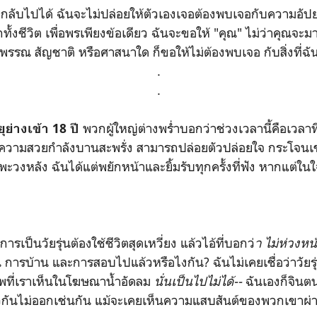
ลับไปได้ ฉันจะไม่ปล่อยให้ตัวเองเจอต้องพบเจอกับความอัปย
้งชีวิต เพื่อพรเพียงข้อเดียว ฉันจะขอให้ "คุณ" ไม่ว่าคุณจะม
วพรรณ สัญชาติ หรือศาสนาใด ก็ขอให้ไม่ต้องพบเจอ กับสิ่งที่ฉั
.
.
พวกผู้ใหญ่ต่างพร่ำบอกว่าช่วงเวลานี้คือเวลาที่ด
ยุย่างเข้า 18 ปี
วความสวยกำลังบานสะพรั่ง สามารถปล่อยตัวปล่อยใจ กระโจนเ
ะวงหลัง ฉันได้แต่พยักหน้าและยิ้มรับทุกครั้งที่ฟัง หากแต่
ารเป็นวัยรุ่นต้องใช้ชีวิตสุดเหวี่ยง แล้วไอ้ที่บอกว่
า ไม่ห่วงห
 การบ้าน และการสอบไปแล้วหรือไงกัน? ฉันไม่เคยเชื่อว่าวัยร
ที่เราเห็นในโฆษณาน้ำอัดลม
นั่นเป็นไปไม่ได้--
ฉันเองก็จินต
ยวกันไม่ออกเช่นกัน แม้จะเคยเห็นความแสบสันต์ของพวกเขาผ