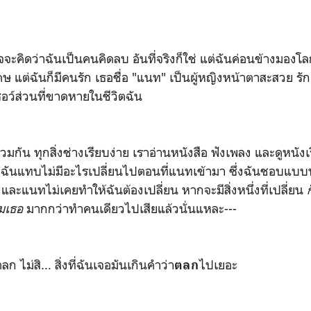
จะคิดว่าฉันเป็นคนคิดลบ อันที่จริงก็ใช่ แต่ฉันค่อนข้างมองโ
ษ แต่ฉันก็ม่ีคนรัก เธอชื่อ "แนท" เป็นผู้หญิงหน้าตาสะสวย ร
ซอว์ส่วนที่ขาดหายในชีวิตฉัน
าร่วมกัน ทุกสิ่งช่างเรียบง่าย เราอ่านหนังสือ ฟังเพลง และดูหนัง
ฉันแทบไม่มีอะไรเปลี่ยนไปตอนที่แนทเข้ามา ซึ่งฉันชอบแบบน
ละแนทไม่เคยทำให้ฉันต้องเปลี่ยน หากจะมีสิ่งหนึ่งที่เปลี่ยน
อมเธอ
มากกว่าทำคนเดียวไปเสียแล้วนั่นแหละ---
 ไม่สิ... สิ่งที่ฉันเจอมันเกินคำว่า
ไปเยอะ
ตลก