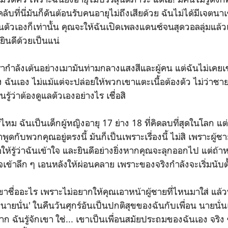
คลับที่นี่มันก็ดันต้อนรับคนอายุไม่ถึงเสียด้วย ฉันไม่ได้มีเจต
ตัวเองก็เท่านั้น คุณจะให้ฉันเปิดเพลงแดนซ์จนสุดวอลลุ่มแล้วเต
่ยินดีด้วยเป็นแน่
เรากำลังเต้นอย่างเมามันท่ามกลางแสงสีและผู้คน แต่ฉันไม่เคยเข
ง ฉันเอง ไม่แม้แต่จะปล่อยให้พวกเขาแตะเนื้อต้องตัว ไม่ว่าชาย
ู้ว่าต้องดูแลตัวเองอย่างไร เชื่อสิ
รู้ไหม ฉันเป็นเด็กผู้หญิงอายุ 17 ย่าง 18 ที่คิดลบที่สุดในโลก 
พูดกับพวกคุณอยู่ตรงนี้ มันก็เป็นเพราะเรื่องนี้ ไม่สิ เพราะผู้ชา
ให้รู้ว่าฉันเข้าใจ และยินดีอย่างยิ่งหากคุณจะลุกออกไป แต่ถ้
ข้าลึก ๆ เอนหลังให้ผ่อนคลาย เพราะของจริงกำลังจะเริ่มนับตั้
าชื่ออะไร เพราะไม่อยากให้คุณเอาหน้าผู้ชายที่ไหนมาใส่ แล้วพา
'นายนั่น' ในคืนวันศุกร์อันเป็นปกติสุขของฉันกับเพื่อน นายนั่
 ฉันรู้จักเขา ใช่... เขาเป็นเพื่อนสมัยประถมของฉันเอง จริง ๆ