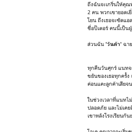
ถึงฉันจะเกริ่นให้คุณ
2 คน พวกเขายอดเยี่ย
โยน ถึงเธอจะซัดแอล
ชื่อปีเตอร์ คนนี้เป็
ส่วนฉัน
ฉายา
'วันด้า'
ทุกคืนวันศุกร์ แนท
ขยันของเธอทุกครั้ง
ค่อนแคะลูกค้าเส่ียจ
ในช่วงเวลาที่แนทไม่อ
ปลอดภัย และไม่เคยต
เขาหลังโรงเรียนกัน
โอเค คุณอาจจะเริ่มขม