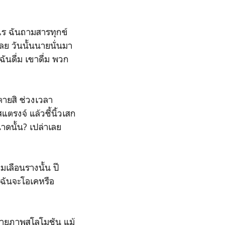
งไร ฉันถามสารทุกข์
เลย วันนั้นนายนั่นมา
ันดื่ม เขาดื่ม พวก
ตายสิ ช่วงเวลา
แตรงจ์ แล้วชี้นิ้วเสก
าดนั้น? เปล่าเลย
มเลือนรางนั้น ปี
 ฉันจะโอเคหรือ
นฉายภาพสโลโมชัน แม้