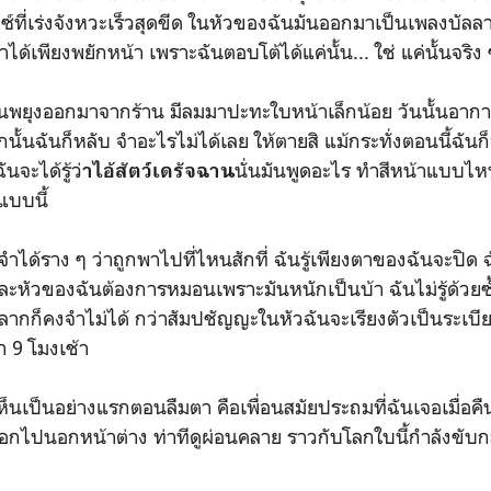
ิกซ์ที่เร่งจังหวะเร็วสุดขีด ในหัวของฉันมันออกมาเป็นเพลงบัล
ด้เพียงพยักหน้า เพราะฉันตอบโต้ได้แค่นั้น... ใช่ แค่นั้นจริง 
ั่นพยุงออกมาจากร้าน มีลมมาปะทะใบหน้าเล็กน้อย วันนั้นอากา
นั้นฉันก็หลับ จำอะไรไม่ได้เลย ให้ตายสิ แม้กระทั่งตอนนี้ฉันก็จำ
นจะได้รู้ว่
นั่นมันพูดอะไร ทำสีหน้าแบบไหน 
าไอ้สัตว์เดรัจฉาน
แบบนี้
ำได้ราง ๆ ว่าถูกพาไปที่ไหนสักที่ ฉันรู้เพียงตาของฉันจะปิด
และหัวของฉันต้องการหมอนเพราะมันหนักเป็นบ้า ฉันไม่รู้ด้วยซ้
ถูกลากก็คงจำไม่ได้ กว่าสัมปชัญญะในหัวฉันจะเรียงตัวเป็นระเบ่
า 9 โมงเช้า
เห็นเป็นอย่างแรกตอนลืมตา คือเพื่อนสมัยประถมที่ฉันเจอเมื่อคืน นั่
กไปนอกหน้าต่าง ท่าทีดูผ่อนคลาย ราวกับโลกใบนี้กำลังขับกล