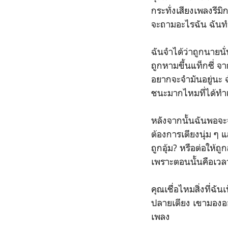
กระทั่งเสียงเพลงรีม
จะถามอะไรฉัน ฉันทำไ
ฉันจำได้ว่าถูกนายน
ถูกหามขึ้นแท็กซี่ จาก
อยากจะจำมันอยู่นะ ฉั
ชนะมากไหมที่ได้ทำ
หลังจากนั้นฉันพอจะจ
ต้องการเตียงนุ่ม ๆ 
ถูกอุ้ม? หรือต่อให้
เพราะตอนนั้นคือเวล
คุณเชื่อไหมสิ่งที่ฉัน
ปลายเตียง เขามองออ
เพลง