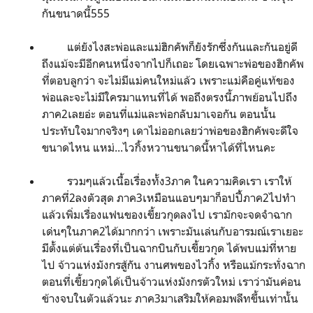
กันขนาดนี้
555
แต่ยังไงสะพ่อและแม่ฮิกคัพก็ยังรักซึ่งกันและกันอยู่ดี
ถึงแม้จะมีอีกคนหนึ่งจากไปก็เถอะ โดยเฉพาะพ่อของฮิกคัพ
ที่ตอบลูกว่า จะไม่มีแม่คนใหม่แล้ว เพราะแม่คือคู่แท้ของ
พ่อและจะไม่มีใครมาแทนที่ได้ พอถึงตรงนี้ภาพย้อนไปถึง
ภาค
2
เลยอ่ะ ตอนที่แม่และพ่อกลับมาเจอกัน ตอนนั้น
ประทับใจมากจริงๆ เดาไม่ออกเลยว่าพ่อของฮิกคัพจะดีใจ
ขนาดไหน แหม่...ไวกิ้งหวานขนาดนี้หาได้ที่ไหนคะ
รวมๆแล้วเนื้อเรื่องทั้ง
3
ภาค ในความคิดเรา เราให้
ภาคที่2
ลงตัวสุด ภาค
3
เหมือนแอบๆมาก็อปปี้ภาค2
ไปทำ
แล้วเพิ่มเรื่องแฟนของเขี้ยวกุดลงไป เรามักจะจดจำฉาก
เด่นๆในภาค
2
ได้มากกว่า เพราะมันเล่นกับอารมณ์เราเยอะ
มีตั้งแต่ต้นเรื่องที่เป็นฉากบินกับเขี้ยวกุด ได้พบแม่ที่หาย
ไป จ้าวแห่งมังกรสู้กัน งานศพของไวกิ้ง หรือแม้กระทั่งฉาก
ตอนที่เขี้ยวกุดได้เป็นจ้าวแห่งมังกรตัวใหม่ เราว่ามันค่อน
ข้างจบในตัวแล้วนะ ภาค
3
มาเสริมให้คอมพลีทขึ้นเท่านั้น