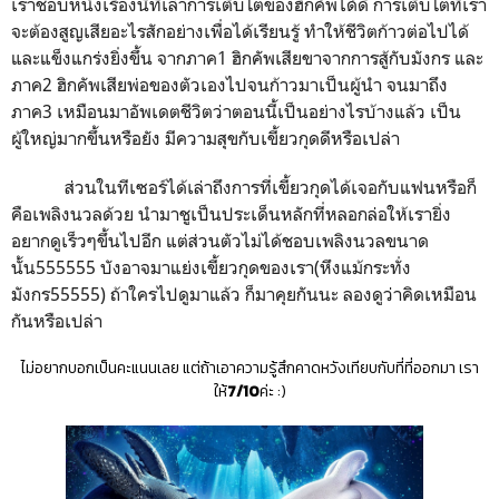
เราชอบหนังเรื่องนี้ที่เล่าการเติบโตของฮิกคัพได้ดี การเติบโตที่เรา
จะต้องสูญเสียอะไรสักอย่างเพื่อได้เรียนรู้ ทำให้ชีวิตก้าวต่อไปได้
และแข็งแกร่งยิ่งขึ้น จากภาค
1
ฮิกคัพเสียขาจากการสู้กับมังกร และ
ภาค
2
ฮิกคัพเสียพ่อของตัวเองไปจนก้าวมาเป็นผู้นำ จนมาถึง
ภาค
3
เหมือนมาอัพเดตชีวิตว่าตอนนี้เป็นอย่างไรบ้างแล้ว เป็น
ผู้ใหญ่มากขึ้นหรือยัง มีความสุขกับเขี้ยวกุดดีหรือเปล่า
ส่วนในทีเซอร์ได้เล่าถึงการที่เขี้ยวกุดได้เจอกับแฟนหรือก็
คือเพลิงนวลด้วย นำมาชูเป็นประเด็นหลักที่หลอกล่อให้เรายิ่ง
อยากดูเร็วๆขึ้นไปอีก แต่ส่วนตัวไม่ได้ชอบเพลิงนวลขนาด
นั้น
555555
บังอาจมาแย่งเขี้ยวกุดของเรา(หึงแม้กระทั่ง
มังกร
55555
) ถ้าใครไปดูมาแล้ว ก็มาคุยกันนะ ลองดูว่าคิดเหมือน
กันหรือเปล่า
ไม่อยากบอกเป็นคะแนนเลย แต่ถ้าเอาความรู้สึกคาดหวังเทียบกับที่ที่ออกมา เรา
ให้
7/10
ค่ะ :)