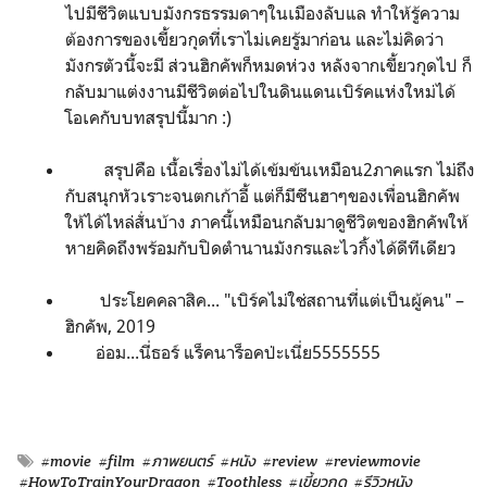
ไปมีชีวิตแบบมังกรธรรมดาๆในเมืองลับแล ทำให้รู้ความ
ต้องการของเขี้ยวกุดที่เราไม่เคยรู้มาก่อน และไม่คิดว่า
มังกรตัวนี้จะมี ส่วนฮิกคัพก็หมดห่วง หลังจากเขี้ยวกุดไป ก็
กลับมาแต่งงานมีชีวิตต่อไปในดินแดนเบิร์คแห่งใหม่ได้
โอเคกับบทสรุปนี้มาก :)
สรุปคือ เนื้อเรื่องไม่ได้เข้มข้นเหมือน
2
ภาคแรก ไม่ถึง
กับสนุกหัวเราะจนตกเก้าอี้ แต่ก็มีซีนฮาๆของเพื่อนฮิกคัพ
ให้ได้ไหล่สั่นบ้าง ภาคนี้เหมือนกลับมาดูชีวิตของฮิกคัพให้
หายคิดถึงพร้อมกับปิดตำนานมังกรและไวกิ้งได้ดีทีเดียว
ประโยคคลาสิค... "
เบิร์คไม่ใช่สถานที่แต่เป็นผู้คน"
–
ฮิกคัพ,
2019
อ่อม...นี่ธอร์ แร็คนาร็อคป่ะเนี่ย5555555
#movie
#film
#ภาพยนตร์
#หนัง
#review
#reviewmovie
#HowToTrainYourDragon
#Toothless
#เขี้ยวกุด
#รีวิวหนัง