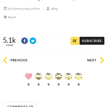
31st January 2019, 5:00 pm
eiijay_
Report
5.1k
SUBSCRIBE
VIEWS
PREVIOUS
NEXT
0
0
0
0
0
0
COMMENTS
(
0)