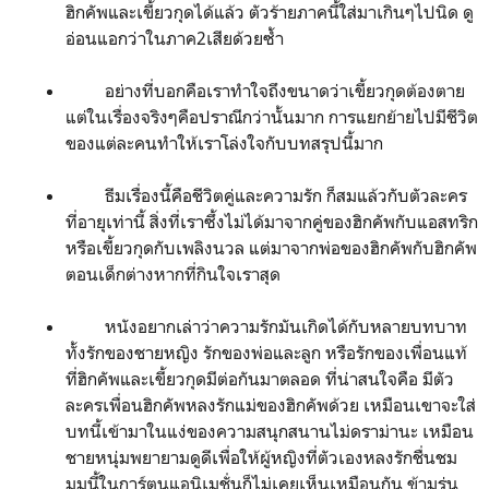
ฮิกคัพและเขี้ยวกุดได้แล้ว ตัวร้ายภาคนี้ใส่มาเกินๆไปนิด ดู
อ่อนแอกว่าในภาค
2
เสียด้วยซ้ำ
อย่างที่บอกคือเราทำใจถึงขนาดว่าเขี้ยวกุดต้องตาย
แต่ในเรื่องจริงๆคือปราณีกว่านั้นมาก การแยกย้ายไปมีชีวิต
ของแต่ละคนทำให้เราโล่งใจกับบทสรุปนี้มาก
ธีมเรื่องนี้คือชีวิตคู่และความรัก ก็สมแล้วกับตัวละคร
ที่อายุเท่านี้ สิ่งที่เราซึ้งไม่ได้มาจากคู่ของฮิกคัพกับแอสทริก
หรือเขี้ยวกุดกับเพลิงนวล แต่มาจากพ่อของฮิกคัพกับฮิกคัพ
ตอนเด็กต่างหากที่กินใจเราสุด
หนังอยากเล่าว่าความรักมันเกิดได้กับหลายบทบาท
ทั้งรักของชายหญิง รักของพ่อและลูก หรือรักของเพื่อนแท้
ที่ฮิกคัพและเขี้ยวกุดมีต่อกันมาตลอด ที่น่าสนใจคือ มีตัว
ละครเพื่อนฮิกคัพหลงรักแม่ของฮิกคัพด้วย เหมือนเขาจะใส่
บทนี้เข้ามาในแง่ของความสนุกสนานไม่ดราม่านะ เหมือน
ชายหนุ่มพยายามดูดีเพื่อให้ผู้หญิงที่ตัวเองหลงรักชื่นชม
มุมนี้ในการ์ตูนแอนิเมชั่นก็ไม่เคยเห็นเหมือนกัน ข้ามรุ่น