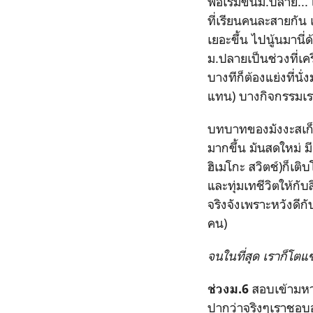
พอเริ่มขึ้นม.ปลาย...
ที่เรียนคนละสายกัน 
เยอะขึ้น ไปนู้นมานี
ม.ปลายเป็นช่วงที่เค
บางทีก็ต้องแย่งที่นั่
แทน) บางกิจกรรมเราก็
บทบาทของมังงะสเก็ตด
มากขึ้น มันสดใหม่ ม
ฮิเมโกะ สวิตช์)ก็เ
และทุ่มเทชีวิตให้กั
จริงจังเพราะหวังดีก
คน)
จนในที่สุด เราก็โตแ
สอบเข้ามหาล
ช่วงม.6
ปากว่าจริงๆเราชอบอ