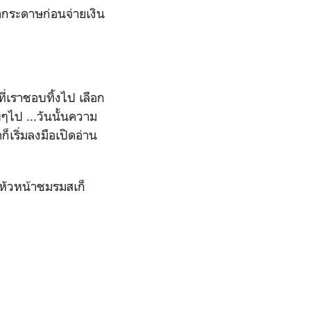
ากระดาษก่อนจ่ายเงิน
ี่เราชอบทิ้งไป เลือก
ๆไป ...วันนั้นความ
็เริ่มลงมือเปิดอ่าน
็นหัวหน้าชมรมสเก็