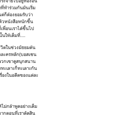
กระจายไปอยู่ห้องอื่น
ี่ทำร่วมกันมันเริ่ม
ต่ก็ต้องยอมรับว่า
ิวหนังสือหนักขึ้น
่เพื่อนเราได้ขึ้นไป
ให้เต็มที่....
ีวิตในช่วงมัธยมต้น
นตัวละครหลัก(บอสเชน
ไมพวกเขาดูสนุกสนาน
ลาทะเลาะก็ทะเลาะกัน
เรื่องในอดีตของแต่ละ
ไม่กล้าพูดอย่างเต็ม
ากตอนที่เราตัดสิน