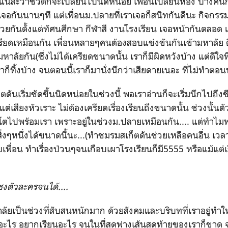
 แน่ล่ะว่าชีวิตก็จะเปลี่ยนไปนิดหน่อย เพื่อนเปลี่ยนห้อง บางคน
เจอกันนานๆที แต่เพื่อนม.ปลายที่เราเจอก็สนิทกันดีนะ กิจกรรมท
่ด้วยกันตั้งแต่ทัศนศึกษา กีฬาสี งานโรงเรียน เจอหน้ากันตลอด แ
รียดเหมือนกัน เพื่อนหลายๆคนต้องสอบแข่งขันกันเข้ามหาลัย ต
งมหาลัยกัน(ซึ่งไม่ได้เครียดขนาดนั้น เราก็มีผิดหวังบ้าง แต่ดีใจที
ทิ้งบ้าง จนตอนนี้เราก็มานั่งนึกว่าเสียดายเนอะ ที่ไม่ทำตอนนั้น
ันเริ่มชัดขึ้นนิดหน่อยในช่วงนี้ พอเราอ่านก็จะเริ่มนึกไปถึงช
ีแต่เสียงหัวเราะ ไม่ต้องเครียดเรื่องเรียนถึงขนาดนั้น ช่วงนั้
ติบโตไปพร้อมเรา เพราะอยู่ในช่วงม.ปลายเหมือนกัน.... แต่ทำ
บสิ่งๆหนึ่งได้ขนาดนี้นะ...(ทำชมรมสเก็ตดันช่วยเหลือคนอื่น เว
ับเพื่อน ทำเรื่องป่วนๆจนเกือบเผาโรงเรียนก็มี5555 หรือแม้แต่
ซงตัวละครจนได้....
ัยเป็นช่วงที่สับสนหนักมาก ด้วยสังคมและบริบทที่เราอยู่ทำให้
ะไร อยากเรียนอะไร จนในที่สุดฟางเส้นสุดท้ายของเราก็ขาด จ