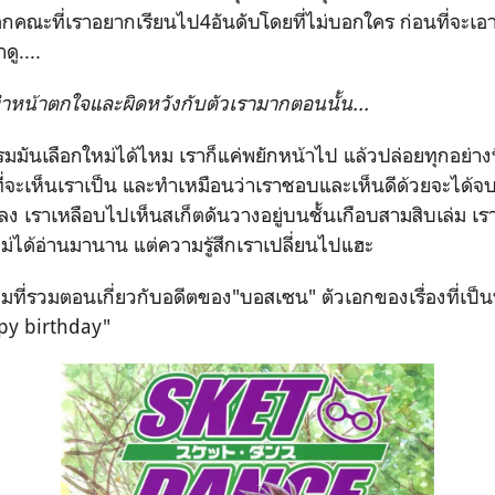
ือกคณะที่เราอยากเรียนไป4อันดับโดยที่ไม่บอกใคร ก่อนที่จะเอ
ดู....
นทำหน้าตกใจและผิดหวังกับตัวเรามากตอนนั้น...
มมันเลือกใหม่ได้ไหม เราก็แค่พยักหน้าไป แล้วปล่อยทุกอย่างท
ี่จะเห็นเราเป็น และทำเหมือนว่าเราชอบและเห็นดีด้วยจะได้จบ
ลง เราเหลือบไปเห็นสเก็ตดันวางอยู่บนชั้นเกือบสามสิบเล่ม เราก
ี่ไม่ได้อ่านมานาน แต่ความรู้สึกเราเปลี่ยนไปแฮะ
เล่มที่รวมตอนเกี่ยวกับอดีตของ"บอสเซน" ตัวเอกของเรื่องที่เป
ppy birthday"