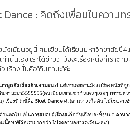
t Dance : คิดถึงเพื่อนในความท
นั่งเขียนอยู่นี้ คนเขียนได้เรียนมหาวิทยาลัยปี4แ
งเท่านั้นเอง เราได้ข่าวว่ามังงะเรื่องหนึ่งที่เ
 เรื่องนั้นคือ"กินทามะ"ค่ะ
แต่เราเคยอ่านมังงะเรื่องหนึ่งที่
จะมาพูดถึงเรื่องกินทามะนะ!
อกกินทามะมา5555555(คนเขียนเขาแซวกันเล่นๆเฉยๆ เพราะคนวาด
เรื่องที่ว่านี้คือ
ค่ะ(อ่านว่าสเก็ตดัน ไม่ใช่แดนซ
Sket Dance
จะอ่านต่อไป เป็นการสปอยล์เรื่องสเก็ตดันเกือบจะทั้งหมด ถ้าหา
็นเนื้อหาชีวิตเรามากกว่า โปรดอ่านอย่างระวังนะคะ:)