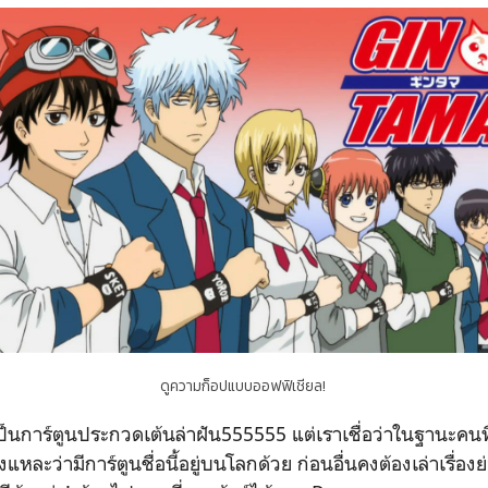
ดูความก็อปแบบออฟฟิเชียล!
ป็นการ์ตูนประกวดเต้นล่าฝัน555555 แต่เราเชื่อว่าในฐานะคนท
งแหละว่ามีการ์ตูนชื่อนี้อยู่บนโลกด้วย ก่อนอื่นคงต้องเล่าเรื่อ