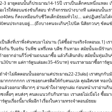
ม.2-3 อายุตอนนั้นก็ประมาณ14-15ปี เราเป็นเด็กคนหนึ่งแหละ เ
อะไรให้สอบแข่งขันก็สอบ ทำกิจกรรมบ้างบางที แต่ตอนนั้นเรามีเพ
ห้อง40คน ก็คงเหมือนกับชีวิตเด็กมัธยมทั่วไป... แต่ปฏิเสธไม่ได
้ง40คนประกอบอยู่....(ถึงบางคนจะเกินๆไปนิด นิสัยกวนๆ ขัดแ
ุ่นเป็นสิ่งที่เราพึ่งค้นพบมาไม่นาน (ได้ซื้ออ่านจริงจังตอนม.1) 
่าดังกัน รีบอร์น วันพีช แฟรี่เทล บลีช กินทามะ สมัยนั้นจะมีร้าน
้าอยากอ่านก็วิ่งข้ามถนนมาซื้อ แล้วก็เดินกลับ สมัยนั้นทุ่มเง
ิน30บาท แต่การ์ตูนเล่มละ35-45บาท) จนเราลามมาซื้อการ์ตูนเรื
ถ้าจำไม่ผิดตอนนั้นออกมาแค่ประมาณ22-23เล่ม) เราสนุกกับม
อบมากกกกกกก เราขอยกเครดิตให้กับคนแปล คุณอิศเรศ ทองปัสโ
องแล้วออกมาดีมากๆ อ่านเข้าใจง่ายทุกเล่ม ก่อนหน้าเราอ่าน
แบบชงดื้อๆ ตบส่งๆ คนละแนวกับกินทามะ เราเลยไม่เบื่อไง ซื้อมา
าร์ตูนเรื่องนี้มาเพิ่มอีก1เรื่องในความทรงจำตอนมัธยม