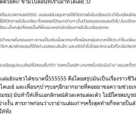
ดีด้วยค่ะ! ข้ามไปตอนที่เราเม้าท์ได้เลย :D
าก็อปมาสดๆเลย5555) : ชมรมสนับสนุนการใช้ชีวิตภายในโรงเรียนประจำโรงเรียนไคเมย์ ช
ที่ใช้ชีวิตภายในโรงเรียน ทั้งคอยแก้ปัญหาต่างๆ เป็นตัวแถมของชมรมทั่วไป รับปรึ
น เป็นกลุ่มที่คอยเป็นที่พึ่งของเหล่านักเรียนภายในโรงเรียนทุกคน
็นแค่เป้าหมายในตอนแรก ความเป็นจริงนั้นพวกเขาก็เหมือนกลุ่มสะดวกใช้ประจำโรงเรียน
นไปวันๆ สมาชิกชมรมก็ได้แค่ บอสเซน ฮิเมโกะ และสวิตช์ ซึ่งโดยมากจะแล้วก็จะมีแต่
งเรียนรูปแบบใหม่ที่มีคอนเซ็ปท์ว่า "ตลกเป็นหลัก นานๆครั้งจริงจังบ้าง" ของสเก็ตดั
่มทุกเล่มยังแซวได้ขนาดนี้555555 คือโดยสรุปมันเป็นเรื่องราวชี
ไคเมย์ และเพื่อนๆบ้าๆบอๆอีกมากมายที่คอยมาขอความช่วยเหล
มรม) มันทำให้เห็นเอกลักษณ์ตัวละครแต่ละตัว ไม่มีใครสมบู
งงั้น สารภาพก่อนว่าเราอ่านเล่มเก่าๆครั้งสุดท้ายก็หลายปีแล้ว
ให้ฟัง