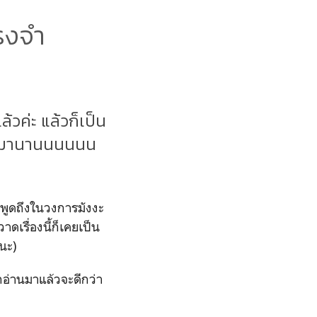
รงจำ
ล้วค่ะ แล้วก็เป็น
ราตามมานานนนนนน
ถูกพูดถึงในวงการมังงะ
เรื่องนี้ก็เคยเป็น
์นะ)
กอ่านมาแล้วจะดีกว่า