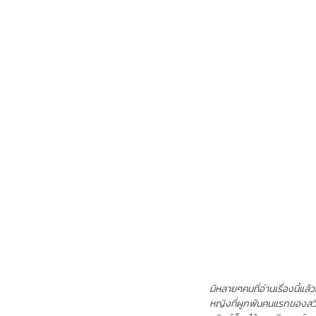
มีหลายๆคนที่อ่านเรื่องนี้แ
หญิงที่ผูกพันคนแรกของสวิตช