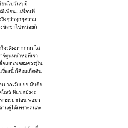
รียนไปวันๆ มี
ื่อน...เพื่อนที่
้จริงๆว่าทุกๆความ
ข้งขัดขาไปหน่อยก็
เราก็จะติดมากกกก ไล่
การ์ตูนหน้าหอที่เรา
ินซื้อเยอะพอสมควร(ใน
่องนี้ ก็คือสเก็ตดัน
ันมากเว้ยยยย มันคือ
ณว์ ที่แปลมังงะ
กินทามะมาก่อน พอมา
อ่านคู่ได้เพราะคนละ