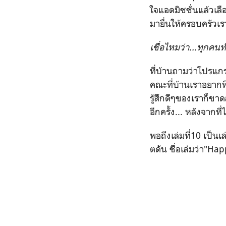
ใจแอดมิชชั่นแล้วเล
มายื่นให้ครอบครัวเรา
เชื่อไหมว่า...ทุกค
ที่บ้านถามว่าโปรแกร
คณะที่บ้านเราอยากท
รู้สึกดีๆของเราก็ขาด
อีกครั้ง... หลังจากท
พอถึงเล่มที่10 เป็น
ตดัน ชื่อเล่มว่า"Ha