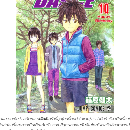
ล้วลงความเห็นว่า อดีตของ
สวิตช์
เศร้าที่สุด(คนที่ผมดำใส่แว่น) เราว่ามันก็จริง เป็นเรื่อง
์ก่อนที่จะกลายเป็นเด็กเก็บตัว จนในที่สุดบอสเซนกับฮิเมโกะก็พาสวิตช์ออกจากห้องส