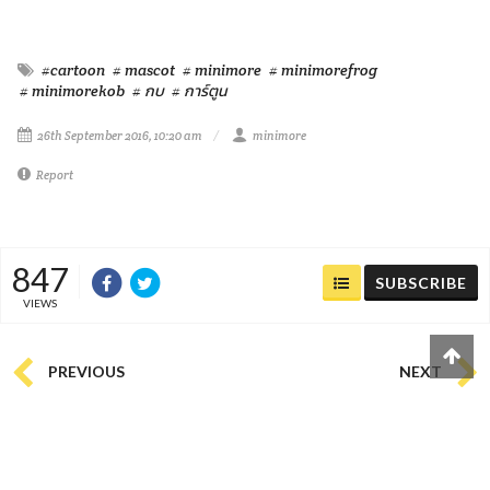
#cartoon
# mascot
# minimore
# minimorefrog
# minimorekob
# กบ
# การ์ตูน
26th September 2016, 10:20 am
minimore
Report
847
SUBSCRIBE
VIEWS
PREVIOUS
NEXT
3
4
0
0
0
0