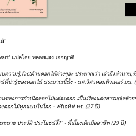
ม้'
wart' แปลโดย พลอยแสง เอกญาติ
วามรู้,factด้านดอกไม้ต่างๆอ่ะ ประมาณว่า เล่าถึงตำนาน,ที่มา
์ที่น่ารู้ของดอกไม้ ประมาณนี้มั้ง - นศ.วิศวคอมพิวเตอร์ มน. (
นานของการกำเนิดดอกไม้แต่ละดอก เป็นเรื่องแต่งอารมณ์คล้
งดอกไม้ทุกแบบในโลก - ครีเอทีฟ พร. (27 ปี)
หมาย ประวัติ ประโยชน์งี้?" - พี่เลี้ยงเด็กมืออาชีพ (29 ปี)