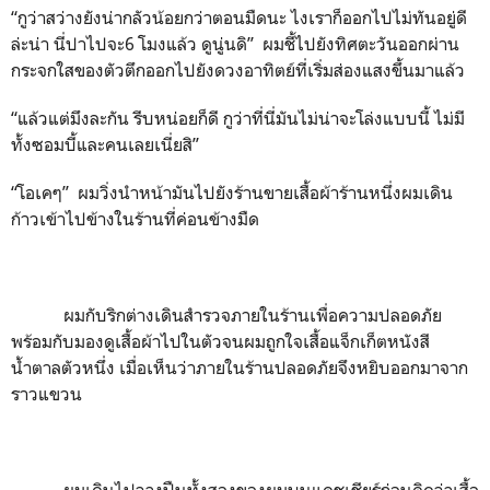
“กูว่าสว่างยังน่ากลัวน้อยกว่าตอนมืดนะ ไงเราก็ออกไปไม่ทันอยู่ดี
ล่ะน่า นี่ปาไปจะ6 โมงแล้ว ดูนู่นดิ” ผมชี้ไปยังทิศตะวันออกผ่าน
กระจกใสของตัวตึกออกไปยังดวงอาทิตย์ที่เริ่มส่องแสงขึ้นมาแล้ว
“แล้วแต่มึงละกัน รีบหน่อยก็ดี กูว่าที่นี่มันไม่น่าจะโล่งแบบนี้ ไม่มี
ทั้งซอมบี้และคนเลยเนี่ยสิ”
“โอเคๆ” ผมวิ่งนำหน้ามันไปยังร้านขายเสื้อผ้าร้านหนึ่งผมเดิน
ก้าวเข้าไปข้างในร้านที่ค่อนข้างมืด
ผมกับริกต่างเดินสำรวจภายในร้านเพื่อความปลอดภัย
พร้อมกับมองดูเสื้อผ้าไปในตัวจนผมถูกใจเสื้อแจ็กเก็ตหนังสี
น้ำตาลตัวหนึ่ง เมื่อเห็นว่าภายในร้านปลอดภัยจึงหยิบออกมาจาก
ราวแขวน
ผมเดินไปวางปืนทั้งสองของผมบนแคชเชียร์ก่อนคิดว่าเสื้อ