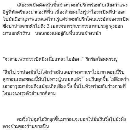
เสียงระเบิดดังสนั่นขึ้นข้างๆ ผมกับริกพร้อมกับเสียงกำแพง
อิฐที่พังครืนลงมากองที่พื้น เนื่องด้วยผมไม่รู้ว่าไอระเบิดที่ปาออก
ไปมันมีอานุภาพแรงแค่ไหนรู้แค่ว่าผมกับริกโดนแรงอัดของระเบิด
ซึ่งปาห่างจากตัวไม่ถึง 3 เมตรจนพวกเรากระแทกประตู พุ่งออก
มานอกตัวร้าน นอนกองแผ่อยู่กับพื้นถนนข้างหน้า
“จะตายเพราะระเบิดมึงเนี่ยแหละ ไออ๋อง !” ริกร้องโอดครวญ
“ลืมไป ว่าห้องมันไม่ได้กว้างมันเลยห่างจากเราไม่มาก ตอนนี้รีบ
ลุกก่อนเถอะซอมบี้มันไปทางนู้นหมดแล้ว” ผมรีบลุกขึ้น ไม่ลืมคว้า
เอาอาวุธมาด้วยถึงแม้จะเกิดเสียง วิ้ง ขึ้นในหัวพร้อมกับร่างกายที่
โงนเงนทรงตัวลำบากก็ตาม
ผมวิ่งไปฉุดไอริกลุกขึ้นมาก่อนจะบอกให้มันรีบวิ่งไปยังฝั่ง
ตรงข้ามของร้านขายปืน