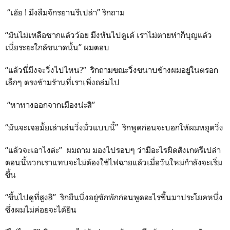
“เฮ้ย ! มึงลืมจักรยานรึเปล่า” ริกถาม
“มันไม่เหลือซากแล้วว้อย มึงหันไปดูเด้ เราไม่ตายห่าก็บุญแล้ว
เนี่ยระยะใกล้ขนาดนั้น” ผมตอบ
“แล้วนี่มึงจะวิ่งไปไหน?” ริกถามขณะวิ่งขนาบข้างผมอยู่ในตรอก
เล็กๆ ตรงข้ามร้านที่เราเพิ่งถล่มไป
“หาทางออกจากเมืองน่ะสิ”
“มันจะเจอมั้ยเล่าเล่นวิ่งมั่วแบบนี้” ริกพูดก่อนจะบอกให้ผมหยุดวิ่ง
“แล้วจะเอาไงล่ะ” ผมถาม มองไปรอบๆ ว่ามีอะไรผิดสังเกตรึเปล่า
ตอนนี้พวกเราแทบจะไม่ต้องใช้ไฟฉายแล้วเมื่อวันใหม่กำลังจะเริ่ม
ขึ้น
“ขึ้นไปดูที่สูงสิ” ริกยืนนิ่งอยู่ซักพักก่อนพูดอะไรขึ้นมาประโยคหนึ่ง
ซึ่งผมไม่ค่อยจะได้ยิน