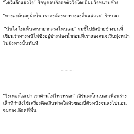
“ได้วิ่งอีกแล้วไง” ริกพูดจบก็ออกตัววิ่งโดยมีผมวิ่งขนาบข้าง
“ทางลงมันอยู่ฝั่งนั้น เราคงต้องหาทางลงอื่นแล้วว่ะ” ริกบอก
“นั่นไง ไม่เห็นจะหายากตรงไหนเลย” ผมชี้ไปยังป้ายข้างบนที่
เขียนว่าทางหนีไฟซึ่งอยู่ข้างห้องน้ำก่อนที่เราสองคนจะรีบมุ่งหน้า
ไปยังทางนั้นทันที
……….
“วิ่งเหอะไอเปา เราต้านไม่ไหวหรอก” เอิร์นตะโกนบอกเพื่อนร่าง
เล็กที่กำลังใช้เครื่องคิดเงินฟาดใส่หัวซอมบี้ตัวหนึ่งจนลงไปนอน
จมกองเลือดที่พื้น