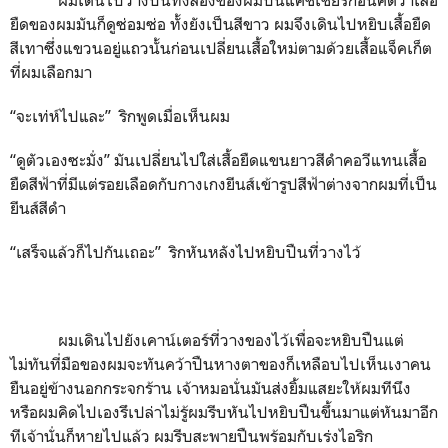
ยืดของผมมันก็ดูซ่อมซ่อ ทั้งยังเป็นสีขาว ผมจึงเดินไปหยิบเสื้อยืด
สีเทาซึ่งแขวนอยู่แถวนั้นก่อนเปลี่ยนเสื้อใหม่ตามด้วยเสื้อแจ็คเก็ต
ที่ผมเลือกมา
“จะเท่ห์ไปและ” ริกพูดเมื่อเห็นผม
“ดูตัวเองซะมั่ง” มันเปลี่ยนไปใส่เสื้อยืดแขนยาวสีดำคอวีแทนเสื้อ
ยืดสีฟ้าที่มีแต่รอยเลือดกับกางเกงยีนส์เข้ารูปสีฟ้าต่างจากผมที่เป็น
ยีนส์สีดำ
“เสร็จแล้วก็ไปกันเถอะ” ริกหันหลังไปหยิบปืนที่วางไว้
ผมเดินไปยังเคาน์เตอร์ที่วางของไว้เพื่อจะหยิบปืนแต่
ไม่ทันที่มือของผมจะทันคว้าปืนหางตาของก็เหลือบไปเห็นเงาคน
ยืนอยู่ข้างนอกกระจกร้าน เจ้าหมอนั่นมันส่งยิ้มแสยะให้ผมทีนึง
หรือผมคิดไปเองรึเปล่าไม่รู้ผมรีบหันไปหยิบปืนขึ้นมาแต่หันมาอีก
ทีเจ้านั่นก็หายไปแล้ว ผมรีบสะพายปืนพร้อมกับเร่งไอริก