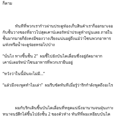
ก็ตาม
ทันทีที่พวกเราก้าวผ่านประตูห้องเก็บสินค้าเราก็ออกมาเจอ
กับชั้นวางของที่ยาวไปสุดเคาน์เตอร์หน้าประตูห้างนู่นเลย ภายใน
ชั้นมากมายก็ยังคงมีของวางเรียงแน่นอยู่ถึงแม้ว่าโซนพวกอาหาร
แห้งหรือน้ำจะดูร่อยหรอไปบ้าง
“นั่นไง ทางขึ้นชั้น 2” ผมชี้ไปยังบันไดเลื่อนซึ่งอยู่ถัดมาจาก
เคาน์เตอร์หน้าโซนอาหารที่พวกเรายืนอยู่
“หวังว่าในนี้มันจะไม่มี...”
“แล้วมึงจะพูดทำไมเล่า” ผมรีบขัดทันทีเมื่อรู้ว่าริกกำลังพูดถึงอะไร
ผมกับริกเดินขึ้นบันไดเลื่อนที่หยุดแน่นิ่งมานานจนฝุ่นเกาะ
หนาจนรู้สึกได้ขึ้นไปยังชั้น 2 ของตัวห้าง ทันทีที่ผมเหยียบบันได