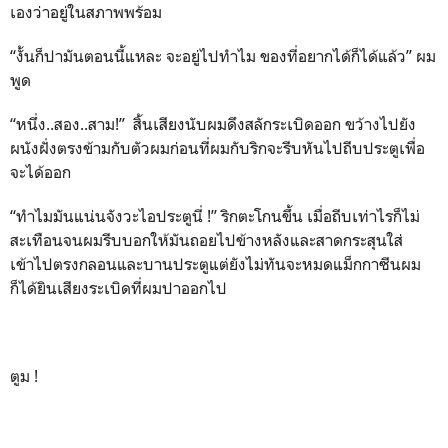
เองว่าอยู่ในสภาพพร้อม
“งั้นก็ปามันตอนนี้แหละ จะอยู่ไปทำไม ของที่อยากได้ก็ได้แล้ว” ผม
พูด
“หนึ่ง..สอง..สาม!” สิ้นเสียงนับผมดึงสลักระเบิดออก ขว้างไปยัง
ผนังฝั่งตรงข้ามกับตัวผมก่อนที่ผมกับริกจะรีบหันไปถีบประตูเพื่อ
จะได้ออก
“ทำไมมันแน่นจังวะไอประตูนี่ !” ริกตะโกนขึ้น เมื่อถีบเท่าไรก็ไม่
สะเทือนจนผมรีบบอกให้มันถอยไปข้างหลังและสาดกระสุนใส่
เข้าไปตรงกลอนและบานประตูแต่ยังไม่ทันจะหมดแม็กกาซีนผม
ก็ได้ยินเสียงระเบิดที่ผมปาออกไป
ตูม !