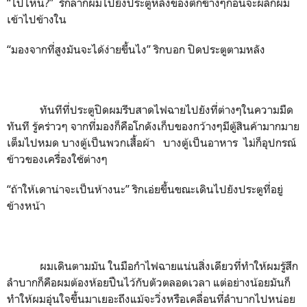
“ไปไหน?” ริกลากผมไปยังประตูหลังของตึกข้างๆก่อนจะผลักผม
เข้าไปข้างใน
“มองจากที่สูงมันจะได้ง่ายขึ้นไง” ริกบอก ปิดประตูตามหลัง
ทันทีที่ประตูปิดผมรีบสาดไฟฉายไปยังที่ต่างๆในความมืด
ทันที รู้คร่าวๆ จากที่มองก็คือโกดังเก็บของกว้างๆมีตู้สินค้ามากมาย
เต็มไปหมด บางตู้เป็นพวกเสื้อผ้า บางตู้เป็นอาหาร ไม่ก็อุปกรณ์
ข้าวของเครื่องใช้ต่างๆ
“ถ้าให้เดาน่าจะเป็นห้างนะ” ริกเอ่ยขึ้นขณะเดินไปยังประตูที่อยู่
ข้างหน้า
ผมเดินตามมัน ในมือกำไฟฉายแน่นสิ่งเดียวที่ทำให้ผมรู้สึก
ลำบากก็คือผมต้องห้อยปืนไว้กับตัวตลอดเวลา แต่อย่างน้อยมันก็
ทำให้ผมอุ่นใจขึ้นมาเยอะถึงแม้จะวิ่งหรือเคลื่อนที่ลำบากไปหน่อย