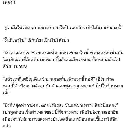
เพล้ง !
“กูว่ามึงใช้ไม้เบสบอลเถอะ อย่าใช้ปืนเลยถ้าจะยิงได้แม่นขนาดนี้”
“งั้นก็เอาไป” เอิร์นโยนปืนไปให้เปา
“รีบไปเถอะ เราซวยเองล่ะที่ตามมันเข้ามาในนี้ พวกสองคนนั่นมัน
ไม่รู้สินะว่าที่มันเดินเล่นช็อปปิ้งกันน่ะมีพวกซอมบี้แห่ตามมันไป
ด้วย” เปาบ่น
“แล้วเราก็เผอิญเดินเข้ามาเจอะกับเจ้าพวกนี้พอดี” เอิร์นฟาด
ซอมบี้ตัวนึงอย่างจังจนมันตัวลอยพุ่งทะลุกระจกเข้าไปในร้านขาย
เสื้อ
“มึงก็หยุดทำกระจกแตกซะทีเถอะ มันแห่มาเพราะเสียงนี่แหละ”
เปาพูดก่อนเริ่มฝ่าเหล่าซอมบี้ที่ขวางทาง เพื่อไปยังทางออกอื่น
เนื่องจากไม่สามารถลงทางบันไดเลื่อนเหมือนตอนขึ้นมาได้อีก
แล้ว