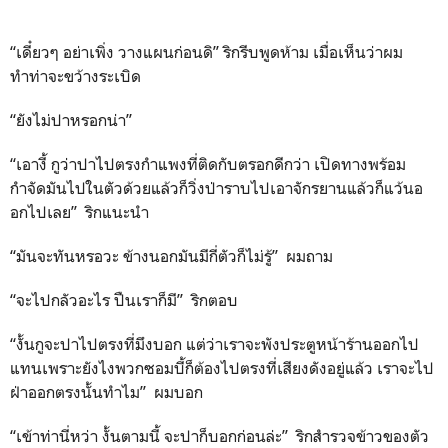
“เดี๋ยวๆ อย่าเพิ่ง วางแผนก่อนดิ” ริกรีบพูดห้าม เมื่อเห็นว่าผม
ทำท่าจะขว้างระเบิด
“ยังไม่ปาหรอกน่า”
“เอางี้ กูว่าปาไปตรงกำแพงที่ติดกับตรอกดีกว่า เปิดทางพร้อม
กำจัดมันไปในตัวด้วยแล้วก็วิ่งป่าราบไปเอาจักรยานแล้วก็แว้นอ
อกไปเลย” ริกแนะนำ
“มันจะทันหรอวะ ข้างนอกมันมีกี่ตัวก็ไม่รู้” ผมถาม
“จะไปกลัวอะไร ปืนเราก็มี” ริกตอบ
“งั้นกูจะปาไปตรงที่มึงบอก แต่ว่าเราจะพังประตูหน้าร้านออกไป
แทนเพราะยังไงพวกซอมบี้ก็ต้องไปตรงที่เสียงดังอยู่แล้ว เราจะไป
ฝ่าออกตรงนั้นทำไม” ผมบอก
“เข้าท่านี่หว่า งั้นตามนี้ จะปาก็บอกก่อนล่ะ” ริกสำรวจข้าวของตัว