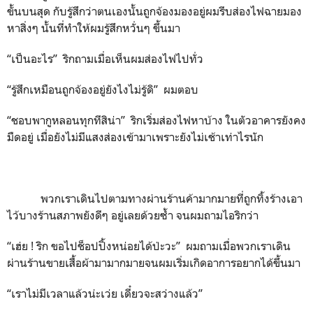
ขั้นบนสุด กับรู้สึกว่าตนเองนั้นถูกจ้องมองอยู่ผมรีบส่องไฟฉายมอง
หาสิ่งๆ นั้นที่ทำให้ผมรู้สึกหวั่นๆ ขึ้นมา
“เป็นอะไร” ริกถามเมื่อเห็นผมส่องไฟไปทั่ว
“รู้สึกเหมือนถูกจ้องอยู่ยังไงไม่รู้ดิ” ผมตอบ
“ชอบพากูหลอนทุกทีสิน่า” ริกเริ่มส่องไฟหาบ้าง ในตัวอาคารยังคง
มืดอยู่ เมื่อยังไม่มีแสงส่องเข้ามาเพราะยังไม่เช้าเท่าไรนัก
พวกเราเดินไปตามทางผ่านร้านค้ามากมายที่ถูกทิ้งร้างเอา
ไว้บางร้านสภาพยังดีๆ อยู่เลยด้วยซ้ำ จนผมถามไอริกว่า
“เฮ่ย ! ริก ขอไปช็อปปิ้งหน่อยได้ป่ะวะ” ผมถามเมื่อพวกเราเดิน
ผ่านร้านขายเสื้อผ้ามามากมายจนผมเริ่มเกิดอาการอยากได้ขึ้นมา
“เราไม่มีเวลาแล้วน่ะเว่ย เดี๋ยวจะสว่างแล้ว”