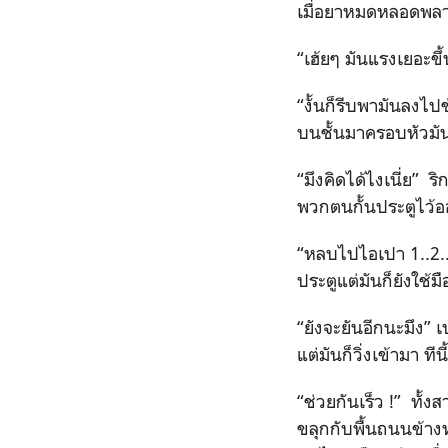
เมื่อยาหมดหลอดพลา
“เฮ้ยๆ มันแรงเยอะขึ้น
“งั้นก็รีบพามันลงไป
บนชั้นมาครอบหัวมันไ
“มึงคิดได้ไงเนี่ย” ร
พวกตนกั้นประตูไว้อ
“หลบไปไอเปา 1..2...
ประตูแต่มันก็ยังใช้
“ยังจะยันอีกนะมึง” 
แต่มันก็วิ่งเข้ามา ทีน
“ช่วยกันเร็ว !” ทั
ขลุกกับพื้นถนนข้า