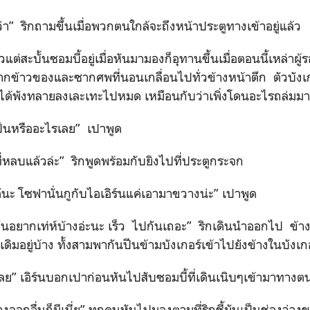
ว่า” ริกถามขึ้นเมื่อพวกตนใกล้จะถึงหน้าประตูทางเข้าอยู่แล้ว
ัวแต่สะบั้นซอมบี้อยู่เมื่อหันมามองก็อุทานขึ้นเมื่อตอนนี้เหล่าผ
กข้าวของและซากศพที่นอนเกลื่อนไปทั่วข้างหน้าตึก ตัวบังเก
นได้พังทลายลงเละเทะไปหมด เหมือนกับว่าเพิ่งโดนอะไรถล่มมาอ
ยงปืนหรืออะไรเลย” เปาพูด
่หลบแล้วล่ะ” ริกพูดพร้อมกับยิงไปที่ประตูกระจก
ได้นะ โซฟานั่นกูกับไอเอิร์นแค่เอามาขวางน่ะ” เปาพูด
มันอยากเท่ห์บ้างอ่ะนะ เร็ว ไปกันเถอะ” ริกเดินนำออกไป ข้า
เดิมอยู่บ้าง ทั้งสามพากันปีนข้ามบังเกอร์เข้าไปยังข้างในบังเกอ
ย” เอิร์นบอกเปาก่อนหันไปสับซอมบี้ที่เดินเนิบๆเข้ามาทางต
งออกอื่นก็มีเนี่ย” ทุกคนหันไปมองตามที่ริกชี้มันเป็นช่องว่า