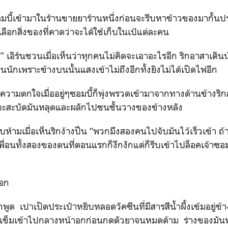
ข้ามาในร้านขายยาร้านหนึ่งก่อนจะรีบหาข้าวของมากั้นประ
อกสิ่งของที่คาดว่าจะได้ใช้เก็บในเป้แต่ละคน
” เอิร์นชวนเมื่อเห็นว่าทุกคนไม่คิดจะเอาอะไรอีก ริกอาสาเด
นนักเพราะข้างบนนั้นแสงเข้าไม่ถึงอีกทั้งยิงไม่ได้เปิดไฟอีก
ยความตกใจเมื่ออยู่ๆซอมบี้ก็พุ่งพรวดเข้ามาจากทางด้านข้างริกส
ะสะบัดมันหลุดและผลักไปชนชั้นวางของข้างหลัง
ารีบห้ามเมื่อเห็นริกง้างปืน “พวกมึงสองคนไปจับมันไว้เร็วเข้า ถ้า
เพื่อนทั้งสองของตนที่ตอนแรกก็งึกงักแต่ก็รีบเข้าไปล็อคเจ้า
บอก
ิกพูด เปาเปิดประเป๋าหยิบหลอดวัคซีนที่มีสารสีน้ำผึ้งเข้มอยู่
ักเข็มเข้าไปกลางหน้าอกก่อนกดตัวยาจนหมดด้าม ร่างของมันพล