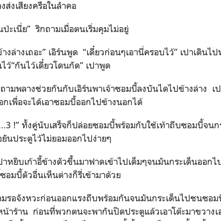
งส่งเสียงครือในลำคอ
ป่ะเนี่ย” ริกถามเมื่อตนเริ่มคุมไม่อยู่
ข้างล่างเถอะ” เอิร์นพูด “เดี๋ยวก่อนๆเอานี่ครอบไว้” เปาเดิน
ว้“กันไว้เดี๋ยวโดนกัด” เปาพูด
ิกถามพลางช่วยกันกับเอิร์นพาเจ้าซอมบี้ลงบันไดไปข้างล่าง เปาร
อกเพื่อจะได้เอาซอมบี้ออกไปข้างนอกได้
.3 !” ทั้งคู่นับเสร็จก็ปล่อยซอมบี้พร้อมกับใช้เท้าถีบซอมบี้จ
มือยันประตูไว้ไม่ยอมออกไปง่ายๆ
เปาหยิบเก้าอี้ข้างตัวขึ้นมาฟาดเข้าไปเต็มๆจนมันกระเด็นออกไป
ี้ซอมบี้ตัวอื่นเห็นต่างก็รี่เข้ามาด้วย
้งสามรอจังหวะก่อนออกแรงถีบพร้อมกันจนมันกระเด็นไปชนซอมบี้
งหน้าร้าน ก่อนที่พวกตนจะพากันปิดประตูแล้วเอาโต๊ะมาขวาง