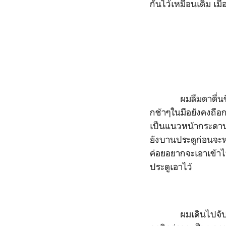
กันไว้เหมือนเดิม เมื
ผมลืมตาตื่นขึ้นหล
กช้าๆในมือยังคงถือกระ
เป็นแนวหน้ากระดานสั
ยังบานประตูก่อนจะหย
ค่อยอยากจะเอาเข้าไป
ประตูเอาไว้
ผมเดินไปจับลูกบิด