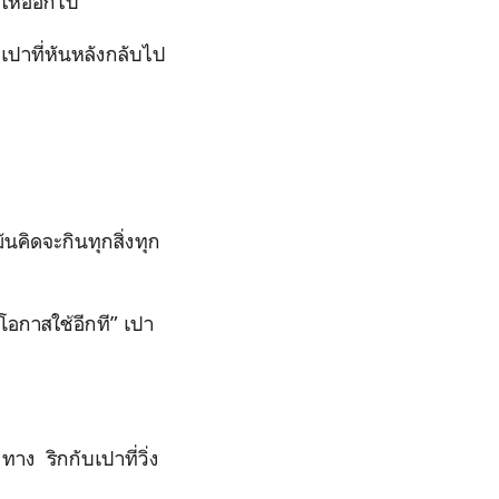
กให้ออกไป
ะเปาที่หันหลังกลับไป
ันคิดจะกินทุกสิ่งทุก
อกาสใช้อีกที” เปา
ง ริกกับเปาที่วิ่ง