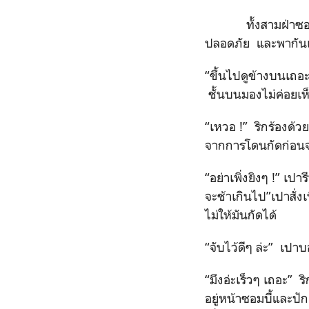
ทั้งสามฝ่าซอมบี้เ
ปลอดภัย และพากันเลื
“ขึ้นไปดูข้างบนเถอะ
ชั้นบนมองไม่ค่อยเห็
“เหวอ !” ริกร้องด้ว
จากการโดนกัดก่อนจ
“อย่าเพิ่งยิงๆ !” เป
จะช้าเกินไป”เปาสั่ง
ไม่ให้มันกัดได้
“จับไว้ดีๆ ล่ะ” เปา
“มึงอ่ะเร็วๆ เถอะ” ร
อยู่หน้าซอมบี้และป