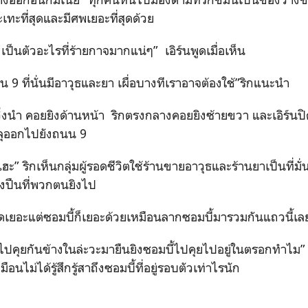
ะเทะที่สุดและมีศพเยอะที่สุดด้วย
องเป็นตัวอะไรที่ร้ายกาจมากแน่ๆ” เอิร์นพูดเมื่อเห็น
น 9 ที่นั่นมีอาวุธและยา เผื่อบางทีเราอาจต้องใช้”ริกแนะนำ
าวิ่งนำ คอยยิงด้านหน้า ริกตรงกลางคอยยิงซ้ายขวา และเอิร์น
ะลุออกไปยังถนน 9
ะ” ริกเห็นกลุ่มผู้รอดชีวิตใช้ร้านขายอาวุธและร้านยาเป็นที่มั่นป
ยงปืนที่พวกตนยิงไป
เยอะแต่ซอมบี้ก็เยอะด้วยเหมือนลากซอมบี้มารวมกันแถวนี้เล
ปคุยกันข้างในล่ะวะมายืนยิงซอมบี้ไปคุยไปอยู่ในตรอกทำไม” เ
ือนไม่ได้รู้สึกรู้สาถึงซอมบี้ที่อยู่รอบตัวเท่าไรนัก