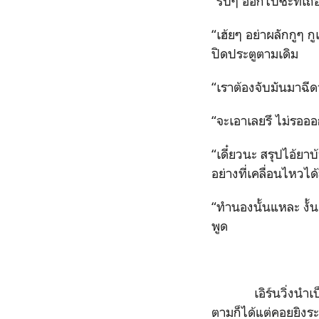
“รีบๆ ออกไปซะทีเถอ
“เฮ้ยๆ อย่าผลักกูๆ 
ปิดประตูตามเดิม
“เราต้องจับมันมาฉีด
“จะเอาเลยรึ ไม่รออ
“เดี๋ยวนะ สรุปไอ้ยาบ
อย่างที่เคลื่อนไหวได
“ทำนองนั้นแหละ งั้
พูด
เอิร์นวิ่งนำเป็นคน
ตามก็ได้แต่คอยยิงระ