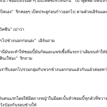
ะน่า ซอมบี้ธรรมดาๆ มันโหดซะที่ไหนกัน” เปาพูดพลางดันริ
กูเปิดเอง” ริกค่อยๆ เปิดประตูก่อนก้าวออกไป ตามด้วยเอิร์นแล
วัคซีน” เปาว่า
อกไปข้างนอกก่อนล่ะ” เอิร์นถาม
้านี่มันจะทำให้ซอมบี้มันกัดและแพร่เชื้อที่แรงกว่าเดิมจนทำให้ม
้สินะใช่มะ” ริกถาม
นเรารีบออกไปรวมกลุ่มกับพวกข้างนอกก่อนแล้วกันแล้วค่อยหาโ
แรกโดยใช้มีดถางหญ้าในมือสะบั้นหัวซอมบี้ทุกตัวที่ขวางทา
วังป้องกันรอบข้างให้