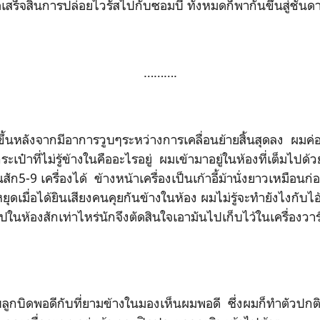
่อเสร็จสิ้นการปล่อยไวรัสไปกับซอมบี้ ทั้งหมดก็พากันขึ้นสู่ชั้น
……….
ังจากมีอาการวูบๆระหว่างการเคลื่อนย้ายสิ้นสุดลง ผมค่อ
เป๋าที่ไม่รู้ข้างในคืออะไรอยู่ ผมเข้ามาอยู่ในห้องที่เต็มไปด้วย
ก5-9 เครื่องได้ ข้างหน้าเครื่องเป็นเก้าอี้ม้านั่งยาวเหมือนก่
ุดเมื่อได้ยินเสียงคนคุยกันข้างในห้อง ผมไม่รู้จะทำยังไงกับไอ้
ในห้องสักเท่าไหร่นักจึงตัดสินใจเอามันไปเก็บไว้ในเครื่องวาร
พอดีกับที่ยามข้างในมองเห็นผมพอดี ซึ่งผมก็ทำตัวปกติเ