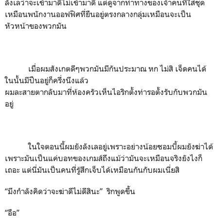
ลังเลว่าจะเข้ามาดีไม่เข้ามาดี แต่ดูจากท่าทางของเจ้าคนที่ใส่ชุด
เหมือนพนักงานออฟฟิศที่ยืนอยู่ตรงกลางกลุ่มเหมือนจะเป็น
หัวหน้าของพวกมัน
เมื่อผมสังเกตดีๆพวกมันมีกันประมาณ หก ไม่สิ เจ็ดคนได้
ในนั้นมีปืนอยู่ก็ครึ่งนึงแล้ว
ผมละสายตากลับมาที่ห้องครัวเห็นไอริกตั้งท่ารอตั้งรับกับพวกมัน
อยู่
ในใจตอนนี้ผมยังลังเลอยู่เพราะอย่างน้อยซอมบี้ผมยังฆ่าได้
เพราะมันเป็นแค่บอทของเกมส์ถึงแม้ว่ามันจะเหมือนจริงยังไงก็
เถอะ แต่นี่มันเป็นคนที่รู้สึกเจ็บได้เหมือนกันกับผมเนี่ยสิ
“มึงกำลังคิดว่าจะฆ่าดีไม่ดีสินะ” ริกพูดขึ้น
“อือ”