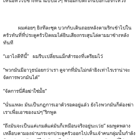
เหนือหัวไปข้างหน้าแบบมั่วๆ พร้อมกับตะโกนบอกไอริกให้วิ่ง
ผมค่อยๆ ยิงทีละชุด บวกกับเดินถอยหลังตามริกเข้าไปใน
ครัวทันที่ที่ประตูครัวปิดผมได้ยินเสียงกระสุนไล่ตามมาข้างหลัง
ทันที
“เอาไงดีทีนี้” ผมรีบเปลี่ยนแม็กสำรองที่เตรียมไว้
“พวกมันมีอาวุธน้อยกว่าเรา ดูจากที่มันไม่กล้ายิงเท่าไรเราน่าจะ
จัดการพวกมันได้”
“จัดการนี่คือฆ่าใช่มั้ย”
“นั่นแหละ มันเป็นกฎการเอาตัวรอดอยู่แล้ว ยังไงพวกมันก็ต้องฆ่า
เราเพื่อเอาของแน่ๆ”ริกพูด
“ถึงมันจะเป็นแค่เกมส์แต่มันก็เหมือนจริงอยู่นะเว่ย” ผมพูดพลาง
เหลือบตามองผ่านกระจกประตูครัวออกไปเห็นเจ้าคนกลุ่มนั้นกำลัง