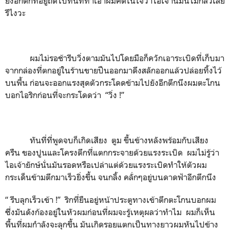
ยังอีกตึกที่อยู่ถัดไปทันทีทำเอาผมคิดในใจว่าไอ้เจ้านี่มันไม่กลัวเลย
รึไงวะ
ผมไม่รอช้ารีบวิ่งตามมันไปโดยมือก็ควักเอาระเบิดที่เก็บมา
จากกล่องที่ตกอยู่ในร้านขายปืนออกมาดึงสลักออกแล้วปล่อยทิ้งไว้
บนพื้น ก่อนจะออกแรงสุดตัวกระโดดข้ามไปยังอีกตึกนึงผมตะโกน
บอกไอริกก่อนที่จะกระโดดว่า “วิ่ง !”
ทันที่ที่พูดจบก็เกิดเสียง ตูม ขึ้นข้างหลังพร้อมกับเสียง
ครืน ของปูนและโครงตึกที่แตกกระจายด้วยแรงระเบิด ผมไม่รู้ว่า
ไอเจ้ายักษ์นั่นมันรอดหรือเปล่าแต่ด้วยแรงระเบิดทำให้ตัวผม
กระเด็นข้ามตึกมาเร็วยิ่งขึ้น จนกลิ้ง คลั่กๆอยู่บนดาดฟ้าอีกตึกนึง
“ รีบลุกเร็วเข้า !” ริกที่ยืนอยู่หน้าประตูทางเข้าตึกตะโกนบอกผม
ซึ่งมันดังก้องอยู่ในหัวผมก่อนที่ผมจะรู้เหตุผลว่าทำไม ผมก็เห็น
พื้นที่ผมกำลังจะลุกขึ้น มันเกิดรอยแตกเป็นทางยาวผมหันไปข้าง