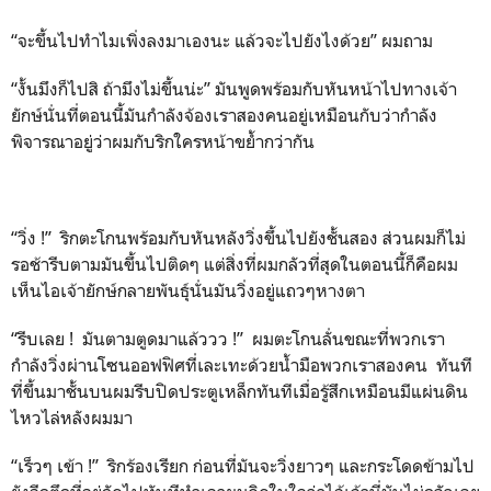
“จะขึ้นไปทำไมเพิ่งลงมาเองนะ แล้วจะไปยังไงด้วย” ผมถาม
“งั้นมึงก็ไปสิ ถ้ามึงไม่ขึ้นน่ะ” มันพูดพร้อมกับหันหน้าไปทางเจ้า
ยักษ์นั่นที่ตอนนี้มันกำลังจ้องเราสองคนอยู่เหมือนกับว่ากำลัง
พิจารณาอยู่ว่าผมกับริกใครหน้าขย้ำกว่ากัน
“วิ่ง !” ริกตะโกนพร้อมกับหันหลังวิ่งขึ้นไปยังชั้นสอง ส่วนผมก็ไม่
รอช้ารีบตามมันขึ้นไปติดๆ แต่สิ่งที่ผมกลัวที่สุดในตอนนี้ก็คือผม
เห็นไอเจ้ายักษ์กลายพันธุ์นั่นมันวิ่งอยู่แถวๆหางตา
“รีบเลย ! มันตามตูดมาแล้ววว !” ผมตะโกนลั่นขณะที่พวกเรา
กำลังวิ่งผ่านโซนออฟฟิศที่เละเทะด้วยน้ำมือพวกเราสองคน ทันที
ที่ขึ้นมาชั้นบนผมรีบปิดประตูเหล็กทันทีเมื่อรู้สึกเหมือนมีแผ่นดิน
ไหวไล่หลังผมมา
“เร็วๆ เข้า !” ริกร้องเรียก ก่อนที่มันจะวิ่งยาวๆ และกระโดดข้ามไป