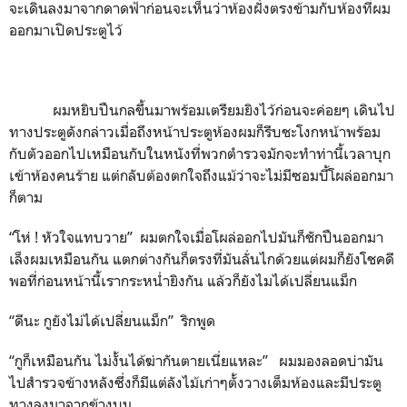
จะเดินลงมาจากดาดฟ้าก่อนจะเห็นว่าห้องฝั่งตรงข้ามกับห้องที่ผม
ออกมาเปิดประตูไว้
ผมหยิบปืนกลขึ้นมาพร้อมเตรียมยิงไว้ก่อนจะค่อยๆ เดินไป
ทางประตูดังกล่าวเมื่อถึงหน้าประตูห้องผมก็รีบชะโงกหน้าพร้อม
กับตัวออกไปเหมือนกับในหนังที่พวกตำรวจมักจะทำท่านี้เวลาบุก
เข้าห้องคนร้าย แต่กลับต้องตกใจถึงแม้ว่าจะไม่มีซอมบี้โผล่ออกมา
ก็ตาม
“โห่ ! หัวใจแทบวาย” ผมตกใจเมื่อโผล่ออกไปมันก็ชักปืนออกมา
เล็งผมเหมือนกัน แตกต่างกันก็ตรงที่มันลั่นไกด้วยแต่ผมก็ยังโชคดี
พอที่ก่อนหน้านี้เรากระหน่ำยิงกัน แล้วก็ยังไมได้เปลี่ยนแม็ก
“ดีนะ กูยังไม่ได้เปลี่ยนแม็ก” ริกพูด
“กูก็เหมือนกัน ไม่งั้นได้ฆ่ากันตายเนี่ยแหละ” ผมมองลอดบ่ามัน
ไปสำรวจข้างหลังซึ่งก็มีแต่ลังไม้เก่าๆตั้งวางเต็มห้องและมีประตู
ทางลงมาจากข้างบน