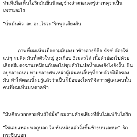
ทันทีเมื่อเห็นไอริกมันยืนนิ่งอยู่ข้างล่างก่อนจะรู้สาเหตุว่าเป็น
เพราะอะไร
“นั่นมันตัว อะ..อะ..ไรวะ ”ริกพูดเสียงสั่น
ภาพที่ผมเห็นเมื่อตามมันลงมาข้างล่างก็คือ
ยักษ์
ต้องใช่
แน่ๆ ผมคิด มันทั้งตัวใหญ่ สูงเกือบ 3เมตรได้ เนื้อตัวย้อมไปด้วย
เลือดสีแดงฉานเหมือนกับลงไปชุบตัวในบ่อน้ำแดงยังไงยังงั้น ยืน
อยู่กลางถนน ท่ามกลางศพเหล่าผู้เล่นคนอื่นๆที่ตายด้วยฝีมือของ
มัน ทำให้ตอนนี้ผมรู้แล้วว่าเป็นฝีมือของใครที่จัดการผู้เล่นคนนั้น
คนที่ผมเห็นบนดาดฟ้า
“มันคือพวกกลายพันธ์ใช่มั้ย” ผมถามด้วยเสียงที่สั่นไม่แพ้กับไอริก
“ใช่เลยแหละ พอกูบอก วิ่ง หันหลังแล้ววิ่งขึ้นข้างบนเลยนะ” ริก
กระซิบบอก