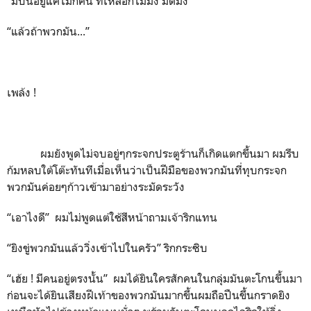
“มีปืนอยู่แค่ไม่กี่คน ที่เหลือก็ไม้มั่ง มีดมั่ง”
“แล้วถ้าพวกมัน...”
เพล้ง !
ผมยังพูดไม่จบอยู่ๆกระจกประตูร้านก็เกิดแตกขึ้นมา ผมรีบ
ก้มหลบใต้โต๊ะทันทีเมื่อเห็นว่าเป็นฝีมือของพวกมันที่ทุบกระจก
พวกมันค่อยๆก้าวเข้ามาอย่างระมัดระวัง
“เอาไงดี” ผมไม่พูดแต่ใช้สีหน้าถามเจ้าริกแทน
“ยิงขู่พวกมันแล้ววิ่งเข้าไปในครัว” ริกกระซิบ
“เฮ้ย ! มีคนอยู่ตรงนั้น” ผมได้ยินใครสักคนในกลุ่มมันตะโกนขึ้นมา
ก่อนจะได้ยินเสียงฝีเท้าของพวกมันมากขึ้นผมถือปืนขึ้นกราดยิง