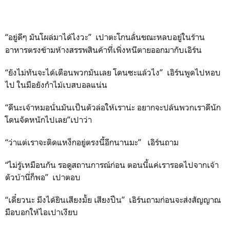
“อยู่ดีๆ มันโผล่มาได้ไงวะ”
เปาตะโกนลั่นขณะหลบอยู่ในร้าน
อาหารตรงข้ามห้างสรรพสินค้าที่เพิ่งหนีตายออกมากับเอิร์น
“ยังไม่ทันจะได้เตือนพวกมันเลย โดนซะแล้วไง” เอิร์นพูดไปหอบ
ไป ในมือยังกำไม้เบสบอลแน่น
“ดีนะเจ้าหมอนั่นมันเป็นตัวล่อให้เราน่ะ อยากจะปล้นพวกเราดีนัก
โดนจัดหนักไปเลย”เปาว่า
“ว่าแต่เราจะติดแหง็กอยู่ตรงนี้อีกนานมะ” เอิร์นถาม
“ไม่รู้เหมือนกัน รอดูสถานการณ์ก่อน ตอนนี้แค่เรารอดไปจากเจ้า
ตัวบ้านี่ก็พอ” เปาตอบ
“เดี๋ยวนะ มึงได้ยินเสียงมั้ย เสียงปืน” เอิร์นถามก่อนจะส่งสัญญาณ
มือบอกให้ไอเปาเงียบ