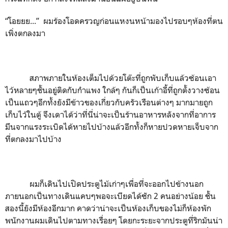
“โอยยย...” ผมร้องโอดครวญก่อนแหงนหน้ามองไปรอบๆห้องที่ตน
เพิ่งตกลงมา
สภาพภายในห้องเต็มไปด้วยโต๊ะที่ถูกพับเก็บแล้วซ้อนเอา
ไว้หลายๆชั้นอยู่ติดกับกำแพง ใกล้ๆ กันก็เป็นเก้าอี้ที่ถูกตั้งวางซ้อน
เป็นแถวๆอีกทั้งยังมีข้าวของเกี่ยวกับครัวเรือนต่างๆ มากมายถูก
เก็บไว้ในตู้ จึงเดาได้ว่าที่นี่น่าจะเป็นร้านอาหารหลังจากที่อาการ
มึนจากแรงระเบิดได้หายไปบ้างแล้วอีกทั้งก็หายปวดหายเจ็บจาก
ที่ตกลงมาไปบ้าง
ผมก็เดินไปเปิดประตูไม้เก่าๆเพื่อที่จะออกไปข้างนอก
ภายนอกเป็นทางเดินแคบๆพอจะเบียดได้ซัก 2 คนอย่างน้อย ชั้น
สองนี้ยังมีห้องอีกมาก คาดว่าน่าจะเป็นห้องเก็บของไม่ก็ห้องพัก
พนักงานผมเดินไปตามทางเรื่อยๆ โดยกะระยะจากประตูที่ริกมันน่า