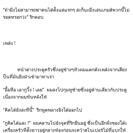
“ถ้ามึงไม่สามารถฆ่าคนได้ตั้งแต่แรกๆ ล่ะก็นะมึงเล่นเกมส์พวกนี้ไม่
รอดหรอกว่ะ” ริกตอบ
เพล้ง !
หน้าต่างประตูครัวซึ่งอยู่ข้างๆหัวผมแตกดังเพล้งจากเสียง
ปืนที่มันยิงฝ่าเข้ามาหาเรา
“อื้อหือ เอากูวิ้ง ! เลย” ผมลงไปกุมหูซ้ายซึ่งอยู่ด้านเดียวกับประตู
เนื่องจากผมหันหลังให้
“คิดได้ยังล่ะทีนี้” ริกพูดพลางยิงโต้ออกไป
“กูคิดได้และ !” ผมคลานไปยังจุดที่ริกยืนอยู่ ซึ่งเป็นอีกฝั่งของโต๊ะ
เครื่องครัวที่ตั้งยาวอยู่กลางห้องก่อนจะคว้าสไนเปอร์ไม้ที่แบกให้