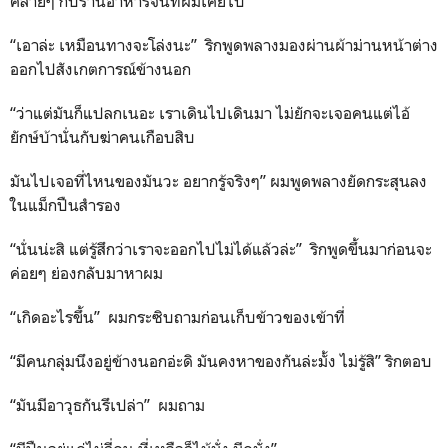
คล้ายๆ กับร้านอาหารจีนที่ผมเคยไป
“เอาล่ะ เหมือนทางจะโล่งนะ” ริกพูดพลางมองผ่านผ้าม่านหน้าต่าง
ออกไปสังเกตการณ์ข้างนอก
“ว่าแต่มันก็แปลกเนอะ เราเดินไปเดินมา ไม่ยักจะเจอคนแต่ไอ้
ยักษ์บ้านั่นกับฆ่าคนเกือบสิบ
มันไปเจอที่ไหนของมันวะ อยากรู้จริงๆ” ผมพูดพลางยัดกระสุนลง
ในแม็กปืนสำรอง
“นั่นน่ะสิ แต่รู้สึกว่าเราจะออกไปไม่ได้แล้วล่ะ” ริกพูดขึ้นมาก่อนจะ
ค่อยๆ ย่องกลับมาหาผม
“เกิดอะไรขึ้น” ผมกระซิบถามก่อนเก็บข้าวของเข้าที่
“มีคนกลุ่มนึงอยู่ข้างนอกอ่ะดิ มันคงหาของกันล่ะมั้ง ไม่รู้สิ” ริกตอบ
“มันมีอาวุธกันรึเปล่า” ผมถาม