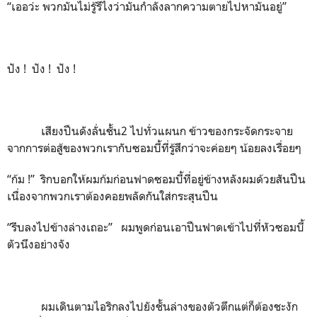
“เออว่ะ พวกมันไม่รู้รึไงว่ามันกำลังลากความตายไปหามันอยู่”
ปัง ! ปัง ! ปัง !
เสียงปืนดังลั่นชั้น2 ไปทั่วแผนก ข้าวของกระจัดกระจาย
จากการต่อสู้ของพวกเรากับซอมบี้ที่รู้สึกว่าจะค่อยๆ น้อยลงเรื่อยๆ
“ก้ม !” ริกบอกให้ผมก้มก่อนฟาดซอมบี้ที่อยู่ข้างหลังผมด้วยสันปืน
เนื่องจากพวกเราต้องคอยพลัดกันใส่กระสุนปืน
“รีบลงไปข้างล่างเถอะ” ผมพูดก่อนเอาปืนฟาดเข้าไปที่หัวซอมบี้
ตัวนึงอย่างจัง
ผมเดินตามไอริกลงไปยังชั้นล่างของตัวตึกแต่ก็ต้องชะงัก