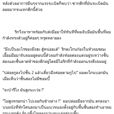
หลังด้วยอาการมึนๆจากแรงระเบิดก็พบว่า ซากตึกที่มันระเบิดมัน
ลอยมากระแทกตึกนี้ด้วย
ริกวิ่งมาหาพร้อมกับส่งมือมาให้ทันทีที่ผมจับมือมันพื้นที่ผม
กำลังทรงตัวอยู่ก็ค่อยๆ ทรุดทลายลง
“มึงเป็นอะไรของมึงฮะ สู้หน่อยเด้” ริกตะโกนก้องในหัวผมขณะ
เอื้อมมือมาจับผมอยู่ตอนนี้ตัวผมกำลังห้อยต่องแต่งอยู่ระหว่างชั้น
สองและชั้นดาดฟ้าของตึกอยู่โดยมีไอริกที่กำลังออกแรงดึงผมอยู่
“ปล่อยกูลงไปชั้น 2 แล้วเดี๋ยวมึงค่อยตามกูไป” ผมตะโกนบอกมัน
เมื่อเห็นว่าชั้นสองไม่มีซอมบี้
“จะบ้ารึไง มันสูงนะเว่ย !”
“ไม่สูงหรอกน่า ไปเจอกันข้างล่าง !” ผมปล่อยมือจากมัน ตกลงมา
บนผนังที่หักโค่นลงมาเป็นแนวทแยงตั้งอยู่กับพื้นชั้นสองทำเอาผม
กระแทกดัง อั่ก กลิ้งไหลลงมานอนแผ่อยู่บนพื้น