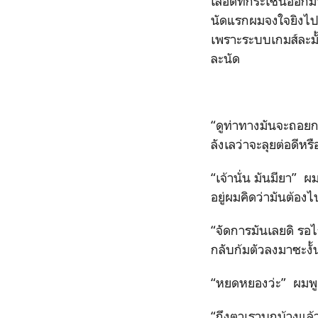
เลือดที่กระเซ็นออกม
นัดแรกผมจงใจยิงไปบ
เพราะระบบเกมส์ละมั้
ละนัด
“ดูท่าทางมันจะถอยกลั
ลังเลว่าจะลุยต่อดีหรื
“เจ้านั่น มันมียา” 
อยู่ผมคิดว่ามันต้องไ
“จัดการมันเลยดิ รอไ
กลับก้มตัวลงมาซะงั้น
“หยดหยองว่ะ” ผมพู
“ถึงตาเราบุกบ้างแล้