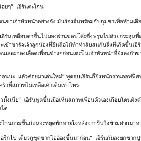
ูหน่อยๆ” เอิร์นตะโกน
โดนขาเจ้าหัวหน้าอย่างจัง มันร้องลั่นพร้อมกับกุมขาเพื่อห้ามเลื
 เอิร์นเหลือบตาขึ้นไปมองผ่านขอบโต๊ะซึ่งพรุนไปด้วยกระสุนที่ส
้าชาร์จเจ้าลูกน้องที่ยืนถือไม้ทำท่าสับสนกับสิ่งที่เกิดขึ้นเอิ
อนเลอะกองเลือดเพื่อนข้างๆก่อนเตะปืนเจ้าหัวหน้าที่ยังคงกำข
ก่อนนะ แล้วค่อยมาเล่นใหม่” พูดจบเอิร์นก็ยิงพนักงานออฟฟิศน
ครัวที่สภาพไม่เหลือเค้าเดิมเท่าไหร่
มั้งเนี่ย” เอิร์นพูดขึ้นเมื่อเห็นสภาพเพื่อนตัวเองเกือบโดนฝั
ันได
ตะโกนถามขึ้นก่อนจะหยุดพักหายใจหลังจากรีบวิ่งข้ามฝากมาห
ูไอริกไป เดี๋ยวกูขุดซากไออ๋องขึ้นมาก่อน” เอิร์นก้มลงยกซากปู