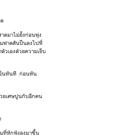
อด
าดมาไม่ยั้งก่อนพุ่ง
ร์นฟาดสันปืนลงไปที่
าตัวเองด้วยความเจ็บ
ั่นทันที ก่อนหัน
งด้วยเศษปูนกับอีกคน
า
นที่หักพังลงมาขึ้น