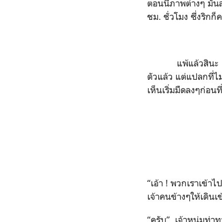
ตอนนี้ภาพต่างๆ มัน
ชม. ชั่วโมง ซึ่งริกก
แพ้แล้วสินะ ผมคิด 
ตัวแล้ว แต่แปลกที่ไม
เห็นเริ่มมืดลงๆก่อน
“เอ้า ! พวกเราเข้าไ
เจ้าคนข้างๆให้เดินเ
“ครับ” เจ้าหนุ่มท่า