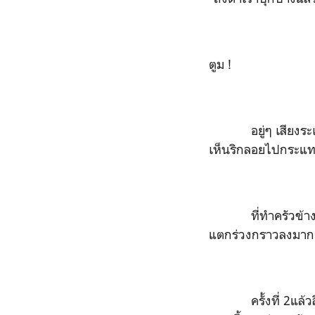
ตูม !
อยู่ๆ เสียงระเบิดด
เห็นริกลอยไปกระแท
ที่ทำครัวข้างหน้า
แตกร่วงกราวลงมากอง
ครั้งที่ 2แล้วสิน