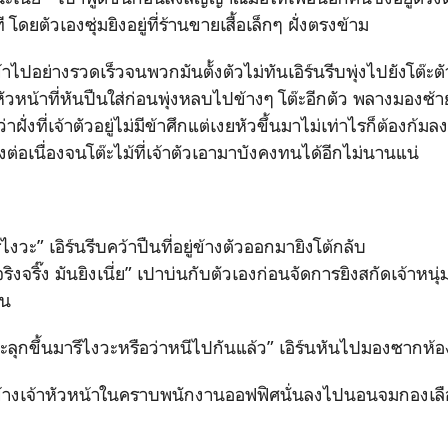
โดยตัวเองซุ่มยิงอยู่ที่ร้านขายเสื้อเล็กๆ ฝั่งตรงข้าม
ข้าไปอย่างรวดเร็วจนพวกมันตั้งตัวไม่ทันเอิร์นรีบพุ่งไปยังโต๊
วหัวหน้าที่หันปืนใส่ก่อนพุ่งหลบไปข้างๆ โต๊ะอีกตัว พลางมองซ้
่าฝั่งที่เจ้าตัวอยู่ไม่มีข้าศึกแต่เงยหัวขึ้นมาไม่เท่าไรก็ต้องก
งต่อเนื่องจนโต๊ะไม้ที่เจ้าตัวเอามาบังคงทนได้อีกไม่นานแน่
ไงวะ” เอิร์นรีบคว้าปืนที่อยู่ข้างตัวออกมายิงโต้กลับ
จริงจริ๊ง มันยิงเนี่ย” เปาบ่นกับตัวเองก่อนจัดการยิงสกัดเจ้าหนุ
์น
ดจะลุกขึ้นมารึไงวะหรือว่าหนีไปกันแล้ว” เอิร์นหันไปมองซากห้อง
่ยืนข้างเจ้าหัวหน้าในคราบพนักงานออฟฟิศนั่นลงไปนอนจมกองเ