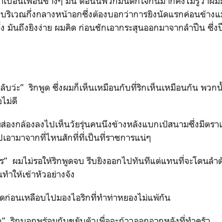
าเปื้อนเพื่อนข้างๆ มัน ตอนนี้พวกมันตกใจกันมากคงไม่รู้ว่าผม
ริเวณกึ่งกลางหน้าอกซึ่งต้องบอกว่าการยิงนัดแรกค่อนข้างแม
ง มันถึงยิงง่าย ผมคิด ก่อนชักเอากระสุนออกมาจากลำปืน ซึ่งปืนไ
บว่ะ” ริกพูด ซึ่งผมก็เห็นเหมือนกับที่ริกเห็นเหมือนกัน พวกนั
อไม่ดี
ผมส่องกล้องลงไปเห็นวัยรุ่นคนนึงข้างหลังแบกเป้สนามซึ่งมีต
ปเอามาจากที่ไหนสักที่ที่เป็นที่ราชการแน่ๆ
ร” ผมไม่รอให้ริกพูดจบ รีบยิงออกไปทันทีแต่แทนที่จะโดนลำตั
ทำให้เข้าหัวอย่างจัง
ดก่อนเหลือบไปมองไอริกที่ทำท่าหยองไม่แพ้กัน
ว” ริกบอกพร้อมกับขยับตัวเพื่อจะก้าวออกจากหลังที่ทำครัว