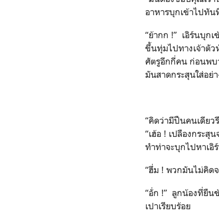
อาหารบุกเข้าไปทันที 
“ย้ากก !” เอิร์นบุกเ
ขึ้นทุ่มไปทางเจ้าตั
ศัตรูอีกกี่คน ก่อนพบว
มันสาดกระสุนใส่อย่า
“คิดว่ามีปืนคนเดียวรึ
“เฮ้อ ! เปลืองกระสุน
ทำท่าจะบุกไปหาเอิร
“ฮึ่ม ! พวกมันไม่คิ
“อั่ก !” ลูกน้องที
เปาเรียบร้อย