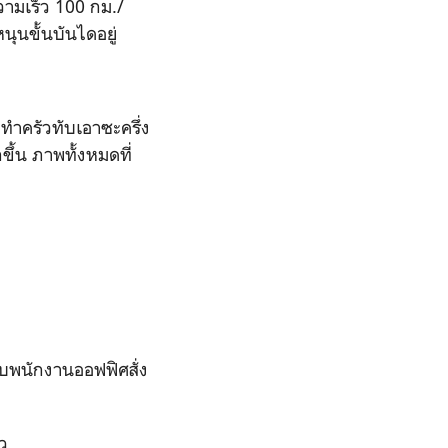
วามเร็ว 100 กม./
นุนขั้นบันไดอยู่
ทำครัวทับเอาซะครึ่ง
ขึ้น ภาพทั้งหมดที่
กับพนักงานออฟฟิศสั่ง
ัว