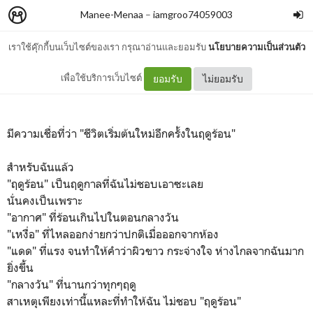
Manee-Menaa
–
iamgroo74059003
เราใช้คุ๊กกี้บนเว็บไซต์ของเรา กรุณาอ่านและยอมรับ
นโยบายความเป็นส่วนตัว
การกลับมาของ "ฤดูร้อน"
เพื่อใช้บริการเว็บไซต์
ยอมรับ
ไม่ยอมรับ
มีความเชื่อที่ว่า "ชีวิตเริ่มต้นใหม่อีกครั้งในฤดูร้อน"
สำหรับฉันแล้ว
"ฤดูร้อน" เป็นฤดูกาลที่ฉันไม่ชอบเอาซะเลย
นั่นคงเป็นเพราะ
"อากาศ" ที่ร้อนเกินไปในตอนกลางวัน
"เหงื่อ" ที่ไหลออกง่ายกว่าปกติเมื่อออกจากห้อง
"แดด" ที่แรง จนทำให้คำว่าผิวขาว กระจ่างใจ ห่างไกลจากฉันมาก
ยิ่งขึ้น
"กลางวัน" ที่นานกว่าทุกๆฤดู
สาเหตุเพียงเท่านี้แหละที่ทำให้ฉัน ไม่ชอบ "ฤดูร้อน"