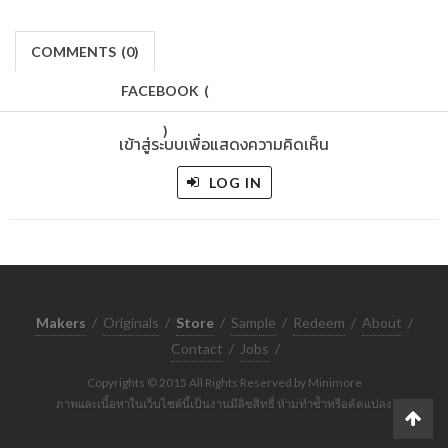
COMMENTS
(
0)
FACEBOOK
(
)
เข้าสู่ระบบเพื่อแสดงความคิดเห็น
LOG IN
Makers
/
Originals
/
Store
/
Sample
/
Redeem
/
About
/
Contact
/
Jobs
/
Copyrights © 2015 All Rights Reserved by Minimore
ภาพและเนื้อหาในเว็บไซต์นี้เป็นงานมีลิขสิทธิ์ ห้ามทำซ้ำหรือดัดแปลง