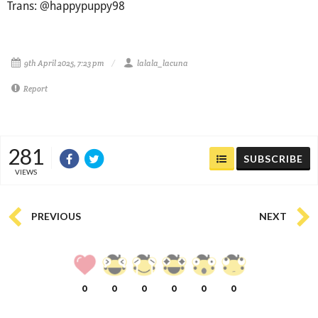
Trans: @happypuppy98
9th April 2025, 7:23 pm
lalala_lacuna
Report
281
SUBSCRIBE
VIEWS
PREVIOUS
NEXT
0
0
0
0
0
0