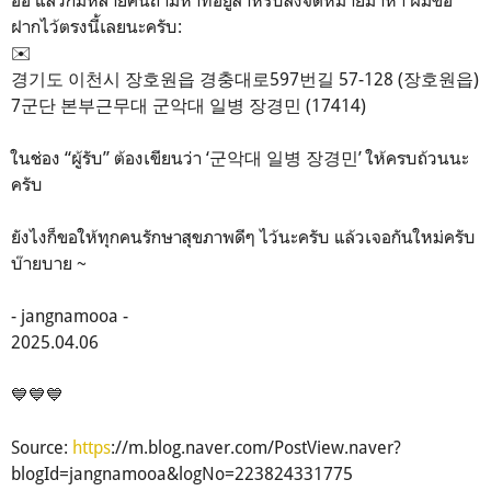
ฝากไว้ตรงนี้เลยนะครับ:
✉️
경기도 이천시 장호원읍 경충대로597번길 57-128 (장호원읍)
7군단 본부근무대 군악대 일병 장경민 (17414)
ในช่อง “ผู้รับ” ต้องเขียนว่า ‘군악대 일병 장경민’ ให้ครบถ้วนนะ
ครับ
ยังไงก็ขอให้ทุกคนรักษาสุขภาพดีๆ ไว้นะครับ แล้วเจอกันใหม่ครับ
บ๊ายบาย ~
- jangnamooa -
2025.04.06
💙💙💙
Source:
https
://m.blog.naver.com/PostView.naver?
blogId=jangnamooa&logNo=223824331775