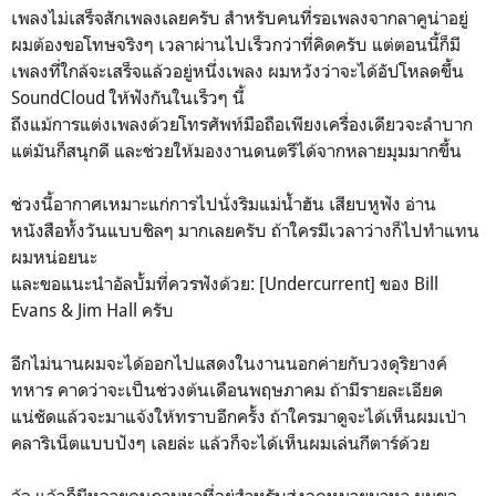
เพลงไม่เสร็จสักเพลงเลยครับ สำหรับคนที่รอเพลงจากลาคูน่าอยู่
ผมต้องขอโทษจริงๆ เวลาผ่านไปเร็วกว่าที่คิดครับ แต่ตอนนี้ก็มี
เพลงที่ใกล้จะเสร็จแล้วอยู่หนึ่งเพลง ผมหวังว่าจะได้อัปโหลดขึ้น
SoundCloud ให้ฟังกันในเร็วๆ นี้
ถึงแม้การแต่งเพลงด้วยโทรศัพท์มือถือเพียงเครื่องเดียวจะลำบาก
แต่มันก็สนุกดี และช่วยให้มองงานดนตรีได้จากหลายมุมมากขึ้น
ช่วงนี้อากาศเหมาะแก่การไปนั่งริมแม่น้ำฮัน เสียบหูฟัง อ่าน
หนังสือทั้งวันแบบชิลๆ มากเลยครับ ถ้าใครมีเวลาว่างก็ไปทำแทน
ผมหน่อยนะ
และขอแนะนำอัลบั้มที่ควรฟังด้วย: [Undercurrent] ของ Bill
Evans & Jim Hall ครับ
อีกไม่นานผมจะได้ออกไปแสดงในงานนอกค่ายกับวงดุริยางค์
ทหาร คาดว่าจะเป็นช่วงต้นเดือนพฤษภาคม ถ้ามีรายละเอียด
แน่ชัดแล้วจะมาแจ้งให้ทราบอีกครั้ง ถ้าใครมาดูจะได้เห็นผมเป่า
คลาริเน็ตแบบปังๆ เลยล่ะ แล้วก็จะได้เห็นผมเล่นกีตาร์ด้วย
อ้อ แล้วก็มีหลายคนถามหาที่อยู่สำหรับส่งจดหมายมาหา ผมขอ