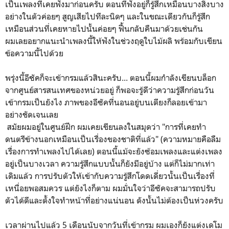
เป็นเพลงที่เคยฟังมาก่อนครับ ตอนที่ฟังอยู่ก็รู้สึกเหมือนบางสิ่งบาง
อย่างในตัวค่อยๆ สูญเสียไปทีละนิดๆ และในขณะเดียวกันก็รู้สึก
เหมือนส่วนที่เคยหายไปนั้นค่อยๆ ฟื้นกลับคืนมาด้วยเช่นกัน
ผมเลยอยากแนะนำเพลงนี้ให้ฟังในช่วงฤดูใบไม้ผลิ พร้อมกับเขียน
ข้อความนี้ไปด้วย
พรุ่งนี้อีซัคก็จะเข้ากรมแล้วสินะครับ... ตอนนี้ผมกำลังเขียนบล็อก
จากศูนย์สารสนเทศของหน่วยอยู่ ก็พอจะรู้ดีว่าความรู้สึกก่อนวัน
เข้ากรมเป็นยังไง ภาพของอีซัคที่นอนอยู่บนเตียงก็ลอยเข้ามา
อย่างชัดเจนเลย
สมัยผมอยู่ในศูนย์ฝึก ผมเคยเขียนลงในสมุดว่า "การที่เคยทำ
ดนตรีข้างนอกเหมือนเป็นเรื่องของชาติที่แล้ว" (ความหมายคือลืม
เรื่องการทำเพลงไปได้เลย) ตอนนี้แม้จะยังซ้อมเพลงและแต่งเพลง
อยู่เป็นบางเวลา ความรู้สึกแบบนั้นก็ยังมีอยู่บ้าง แต่ก็ไม่มากเท่า
เดิมแล้ว การปรับตัวให้เข้ากับความรู้สึกโดดเดี่ยวนั้นเป็นเรื่องที่
เหนื่อยพอสมควร แต่ยังไงก็ตาม ผมมั่นใจว่าอีซัคจะสามารถปรับ
ตัวได้ดีและตั้งใจทำหน้าที่อย่างแน่นอน ดังนั้นไม่ต้องเป็นห่วงครับ
เวลาผ่านไปแล้ว 5 เดือนนับจากวันที่เข้ากรม ผมเองก็ยังแต่งเดโม