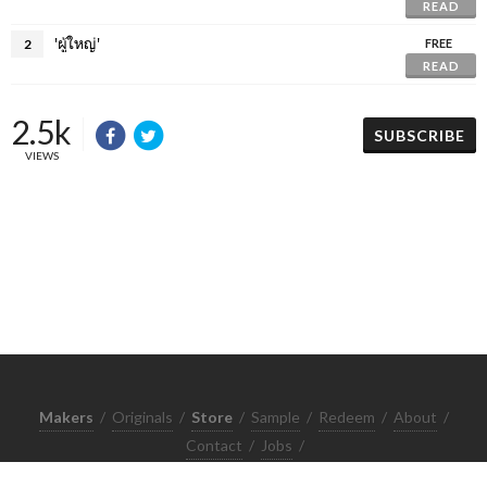
READ
'ผู้ใหญ่'
2
FREE
READ
2.5k
SUBSCRIBE
VIEWS
Makers
/
Originals
/
Store
/
Sample
/
Redeem
/
About
/
Contact
/
Jobs
/
Copyrights © 2015 All Rights Reserved by Minimore