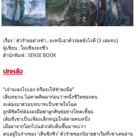
เรื่อง : ตัวร้ายอย่างข้า...จะหนีเอาตัวรอดยังไงดี (3 เล่มจบ)
ผู้เขียน : โม่เซียงถงซีว
สำนักพิมพ์ : SENSE BOOK
ปกหลัง
“เจ้าจะลงไปเอง หรือจะให้ข้าลงมือ”
เสิ่นหยวน ไม่คาดคิดมาก่อนว่าหนึ่งชีวิตของตน
จะต้องมาสวมบทบาทเป็นชายใจโฉด
ถูกลิขิตให้ต้องลงมือฆ่าลูกศิษย์อย่างโหดเหี้ยม
เดิมทีเขาเป็นเพียงเด็กหนุ่มใกล้ตายคนหนึ่ง
เมื่อลาจากโลกไปแล้วกลับตื่นขึ้นมาพบว่า
ตนอยู่ในร่างของ ‘เสิ่นชิงชิว’ ตัวร้ายของนิยายฮาเร็มที่เขาเคยอ่าน