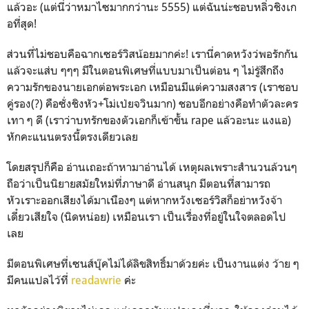
แล้วอะ (แต่นี่ว่าหมาไซมากกว่านะ 5555) แต่ฉันน่ะชอบหลิ่วชิงเก
อที่สุด!
ส่วนที่ไม่ชอบคือฉากเซอร์วิสน้อยมากค่ะ! เรานี่คาดหวังว่พอรักกัน
แล้วจะแส่บ ๆๆๆ มีในตอนพิเศษที่แบบมาเป็นต่อน ๆ ไม่รู้สึกถึง
ความรักของนายเอกต่อพระเอก เหมือนมีแต่ความสงสาร (เราชอบ
คู่รอง(?) คือซั่งชิงหัว+โม่เป่ยจวินมาก) ชอบอีกอย่างคือทำตัวละคร
เทา ๆ ดี (เราว่าบทรักของตัวเอกก็เข้าขั้น rape แล้วอะนะ แงแอ)
หักคะแนนตรงนี้ตรงเดียวเลย
โดยสรุปก็คือ อ่านเถอะถ้าหามาอ่านได้ เหตุผลเพราะสำนวนล้วนๆ
ถือว่าเป็นนิยายสมัยใหม่ที่ภาษาดี อ่านสนุก มีตอนที่สามารถ
หัวเราะออกเสียงได้มาเนืองๆ แต่หากหวังเซอร์วิสก็อย่าหวังจ้า
เดี๋ยวเสียใจ (นิดหน่อย) เหมือนเรา เป็นเรื่องที่อยู่ในใจตลอดไป
เลย
มีตอนพิเศษที่เซนส์บุ๊คไม่ได้ลิขสิทธิ์มาด้วยค่ะ เป็นงานแต่ง ว้าย ๆ
มีคนแปลไว้ที่
readawrie
ค่ะ