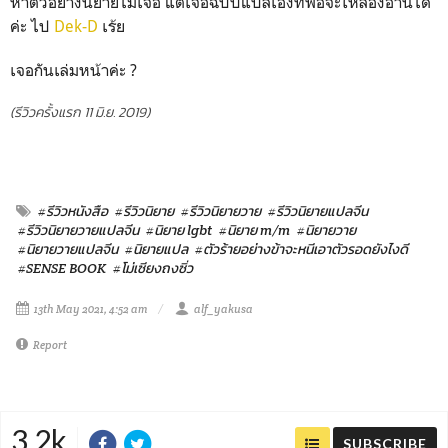
หาตัวอย่างนิยายไม่เจอ แต่เจอฉบับแปลเองที่พอจะให้ลองอ่านได้
ค่ะ ไป
Dek-D
เร้ย
เจอกันเล่มหน้าค่ะ ?
(รีวิวครั้งแรก 11 มิ.ย. 2019)
#รีวิวหนังสือ
#รีวิวนิยาย
#รีวิวนิยายวาย
#รีวิวนิยายแปลจีน
#รีวิวนิยายวายแปลจีน
#นิยาย lgbt
#นิยาย m/m
#นิยายวาย
#นิยายวายแปลจีน
#นิยายแปล
#ตัวร้ายอย่างข้าจะหนีเอาตัวรอดยังไงดี
#SENSE BOOK
#โม่เซียงถงซิ่ว
13th May 2021, 4:52 am
alf_yakusa
Report
3.2k
SUBSCRIBE