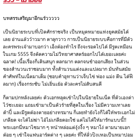
บทสรรเสริญมาอีกแร้ววววว
เป็นนิยายระบบที่เปิดศักราชจริง เป็นหมุดหมายแห่งยุคสมัยได้
เลย อ่านแล้วว้าวมาก ตาลุกวาว การเป็นนิยายระบบคือการที่มีตัว
ละครพระเจ้ามาบอกว่า เอ็งต้องทำไร ถึงจะรอดไปได้ มีรูตเหมือน
ในเกม 5555 จึงตัดความไม่วิทยาศาสตร์ออกไปได้เยอะเลยค่ะ
ฉลาด! เนื้อเรื่องก็เดินสนุก ตลกมาก ตลกจนขำออกเสียง ในส่วน
ของสำนวนเราชอบมาก ทั้งสำนวนแต่งและแปลมาก มันทันสมัย
คำศัพท์ในเน็ตมาเต็ม (ชอบคำอุทานว่าเจ็บไข่ พ่อง แม่ง ตีน ได้ฟี
ลมาก) เรื่องกระชับ ไม่เยิ่นเย้อ ตัวละครไม่สับสนดี
ก็ตามปกหลังเลยค่ะ ตัวเอกหลุดเข้าไปในนิยายในเน็ต ที่ตัวเองด่า
ไว้ซะเยอะ แถมเข้ามาเป็นตัวร้ายที่สุดในเรื่อง ไม่มีความเทาเลย
ดำปี๋ และมีรูตต้องตายอย่างทรมาน ก็เลยทำยังไงก็ได้ให้พระเอกไม่
เกลียด จะได้ไม่ฆ่า ไอ้ไม่เกลียดอะใช่ แต่ไม่ได้ให้มารักแบบนี้!!
พระเอกนี่หมาไซมาก ๆ หน้าหล่อแต่งุ้งงิ้ง ๆ หมาโง่ ตามนายเอก
ต้อย ๆ เข้าใจแฟนอาร์ตต่าง ๆ เลยค่ะ ที่ให้ลั่วปิงเหอเป็นหมาปอม