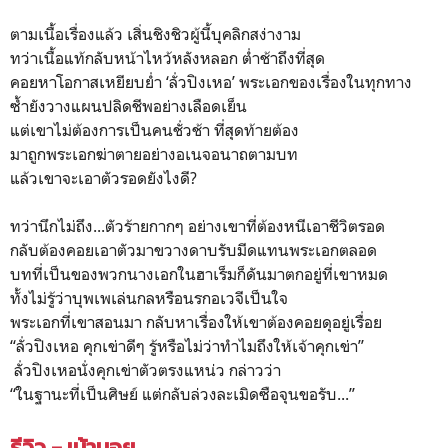
ตามเนื้อเรื่องแล้ว เสิ่นชิงชิวผู้นี้บุคลิกสง่างาม
ทว่าเนื้อแท้กลับหน้าไหว้หลังหลอก ต่ำช้าถึงที่สุด
คอยหาโอกาสเหยียบย่ำ ‘ลั่วปิงเหอ’ พระเอกของเรื่องในทุกทาง
ซ้ำยังวางแผนปลิดชีพอย่างเลือดเย็น
แต่เขาไม่ต้องการเป็นคนชั่วช้า ที่สุดท้ายต้อง
มาถูกพระเอกฆ่าตายอย่างอเนจอนาถตามบท
แล้วเขาจะเอาตัวรอดยังไงดี?
ทว่านึกไม่ถึง...ตัวร้ายกากๆ อย่างเขาที่ต้องหนีเอาชีวิตรอด
กลับต้องคอยเอาตัวมาขวางดาบรับมีดแทนพระเอกตลอด
บทที่เป็นของพวกนางเอกในฮาเร็มก็ดันมาตกอยู่ที่เขาหมด
ทั้งไม่รู้ว่าบุพเพเล่นกลหรือนรกอเวจีเป็นใจ
พระเอกที่เขาสอนมา กลับหาเรื่องให้เขาต้องคอยดุอยู่เรื่อย
“ลั่วปิงเหอ คุกเข่าดีๆ รู้หรือไม่ว่าทำไมถึงให้เจ้าคุกเข่า”
ลั่วปิงเหอนั่งคุกเข่าตัวตรงแหน่ว กล่าวว่า
“ในฐานะที่เป็นศิษย์ แต่กลับล่วงละเมิดซือจุนขอรับ...”
รีวิว - เม้ามอย