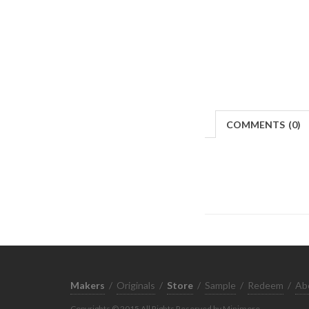
COMMENTS
(
0)
Makers
/
Originals
/
Store
/
Sample
/
Redeem
/
Ab
Copyrights © 2015 All Rights Reserved by Minimore