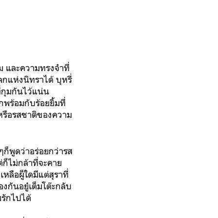
พสม และความทรงจำที่
กแห่งนิทราได้ บุหรี่
กุมกันไว้แน่น
ร้อมกับร้อยยิ้มที่
ี้หรือรสชาติของความ
รๆก็พูดว่าอร่อยกว่ารส
็ไม่กล้าที่จะคาย
ือผู็ใดมีแต่สุราที่
องกันอยู๋เต็มโต๊ะกลับ
รักไปได้