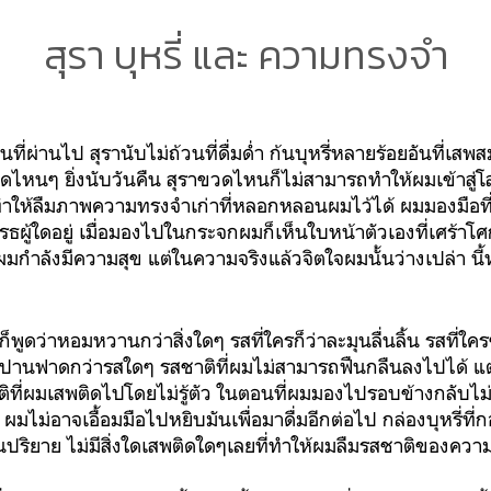
สุรา บุหรี่ และ ความทรงจำ
ที่ผ่านไป สุรานับไม่ถ้วนที่ดื่มด่ำ ก้นบุหรี่หลายร้อยอันที่เส
ขวดไหนๆ ยิ่งนับวันคืน สุราขวดไหนก็ไม่สามารถทำให้ผมเข้าสู่โล
ให้ลืมภาพความทรงจำเก่าที่หลอกหลอนผมไว้ได้ ผมมองมือที่
ธผู้ใดอยู่ เมื่อมองไปในกระจกผมก็เห็นใบหน้าตัวเองที่เศร้าโศกพ
ผมกำลังมีความสุข แต่ในความจริงแล้วจิตใจผมนั้นว่างเปล่า น
ก็พูดว่าหอมหวานกว่าสิ่งใดๆ รสที่ใครก็ว่าละมุนลื่นลิ้น รสที่ใค
านฟาดกว่ารสใดๆ รสชาติที่ผมไม่สามารถฟืนกลืนลงไปได้ แต่ก
ที่ผมเสพติดไปโดยไม่รู้ตัว ในตอนที่ผมมองไปรอบข้างกลับไม่เหล
ผมไม่อาจเอื้อมมือไปหยิบมันเพื่อมาดื่มอีกต่อไป กล่องบุหรี่ที่ก
ิยาย ไม่มีสิ่งใดเสพติดใดๆเลยที่ทำให้ผมลืมรสชาติของความ