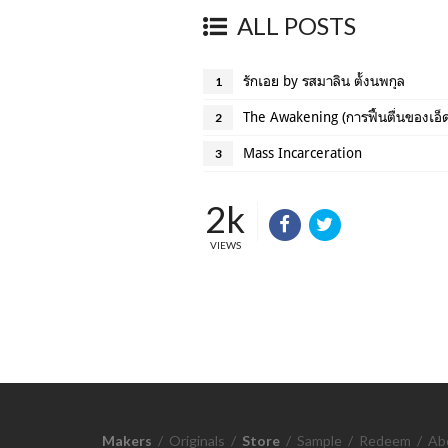
ALL POSTS
รักเอย by รสมาลิน ตั้งนพกุล
1
The Awakening (การฟื้นตื่นของเอ็
2
Mass Incarceration
3
2k
VIEWS
Makers
/
Originals
/
Store
/
Sample
/
Redeem
/
Ab