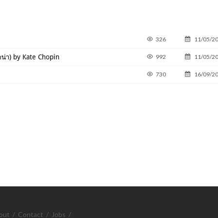
326
11/05/2
ดน่า) by Kate Chopin
992
11/05/2
730
16/09/2
out
/
Contact
/
Jobs
/