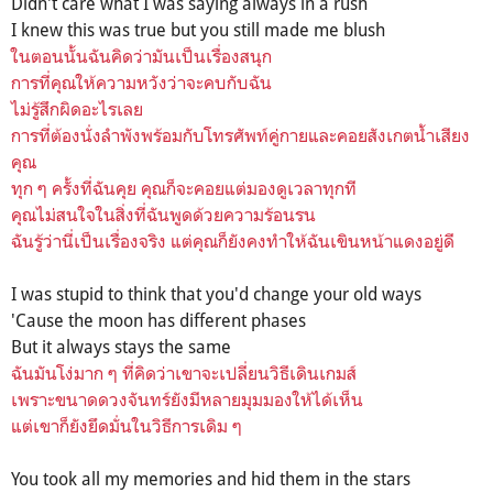
Didn't care what I was saying always in a rush
I knew this was true but you still made me blush
ในตอนนั้นฉันคิดว่ามันเป็นเรื่องสนุก
การที่คุณให้ความหวังว่าจะคบกับฉัน
ไม่รู้สึกผิดอะไรเลย
การที่ต้องนั่งลำพังพร้อมกับโทรศัพท์คู่กายและคอยสังเกตน้ำเสียง
คุณ
ทุก ๆ ครั้งที่ฉันคุย คุณก็จะคอยแต่มองดูเวลาทุกที
คุณไม่สนใจในสิ่งที่ฉันพูดด้วยความร้อนรน
ฉันรู้ว่านี่เป็นเรื่องจริง แต่คุณก็ยังคงทำให้ฉันเขินหน้าแดงอยู่ดี
I was stupid to think that you'd change your old ways
'Cause the moon has different phases
But it always stays the same
ฉันมันโง่มาก ๆ ที่คิดว่าเขาจะเปลี่ยนวิธีเดินเกมส์
เพราะขนาดดวงจันทร์ยังมีหลายมุมมองให้ได้เห็น
แต่เขาก็ยังยึดมั่นในวิธีการเดิม ๆ
You took all my memories and hid them in the stars