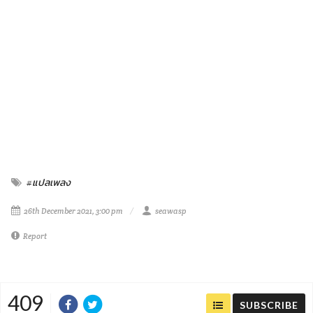
#แปลเพลง
26th December 2021, 3:00 pm
seawasp
Report
409
SUBSCRIBE