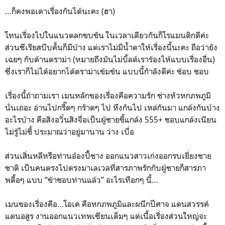
…ก็คงพอเดาเรื่องกันได้นะคะ (ฮา)
โทนเรื่องไปในแนวตลกขบขัน ในเวลาเดียวกันก็โรแมนติกดีค่ะ
ส่วนซีเรียสบีบคั้นก็มีบ้าง แต่เราไม่มีน้ำตาให้เรื่องนี้นะคะ ถือว่ายัง
เฉยๆ กับด้านดราม่า (หมายถึงมันไม่บิ้ลต์เราร้องไห้แบบเรื่องอื่น)
ซึ่งเราก็ไม่ได้อยากได้ดราม่าเข้มข้น แบบนี้กำลังดีค่ะ ช้อบ ชอบ
เรื่องนี้ถ้าถามเรา เมนหลักของเรื่องคือความรัก ช่างหัวหกภพภูมิ
นั่นเถอะ อ่านไปกรี๊ดๆ กร๊าดๆ ไป หึงกันไป เหล่กันมา แกล้งกันบ้าง
อะไรบ้าง คือสิงอวิ๋นสิงจื่อเป็นผู้ชายขี้แกล้ง 555+ ชอบแกล้งเนียน
ไม่รู้ไม่ชี้ ประมาณว่าอยู่มานาน ว่าง เบื่อ
ส่วนเสิ่นหลีหรือท่านอ๋องปี้ชาง ออกแนวสาวเก่งออกรบเยี่ยงชาย
ชาติ เป็นคนตรงไปตรงมาเลเวลที่สารภาพรักกับผู้ชายก็สารภา
พดื้อๆ แบบ “ข้าชอบท่านแล้ว” อะไรเทือกๆ นี้…
เมนของเรื่องคือ…โอเค คือหกภพภูมิและผนึกปีศาจ แดนสวรรค์
แดนอสูร งานออกแนวเทพเซียนเต็มๆ แต่เนื้อเรื่องส่วนใหญ่จะ