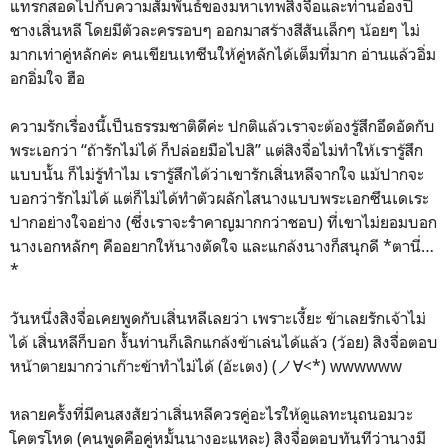
แทรกสอดไปกับความสัมพันธ์ของมหาเทพสิงจื่อและท่านอ๋องปี้
ชางเสิ่นหลี โดยมีตัวละครรอบๆ ออกมาสร้างสีสันเล็กๆ น้อยๆ ไม่
มากเท่าคู่หลักค่ะ คนเขียนเทซีนให้คู่หลักได้เต็มที่มาก อ่านแล้วอิ่ม
อกอิ่มใจ ฮือ
ความรักเรื่องนี้เป็นธรรมชาติดีค่ะ ปกติแล้วเราจะต้องรู้สึกอึดอัดกับ
พระเอกว่า “ถ้ารักไม่ได้ ก็ปล่อยมือไปสิ” แต่สิงจื่อไม่ทำให้เรารู้สึก
แบบนั้น ก็ไม่รู้ทำไม เรารู้สึกได้ว่าเขารักเสิ่นหลีจากใจ แม้ปากจะ
บอกว่ารักไม่ได้ แต่ก็ไม่ได้ทำตัวผลักไสนางแบบพระเอกซึนเดเระ
ปากอย่างใจอย่าง (ซึ่งเราจะรำคาญมากกว่าชอบ) ที่เขาไม่ยอมบอก
นางเอกหลักๆ คืออยากให้นางตัดใจ และแกล้งนางก็สนุกดี *ตานี่…
*
วันหนึ่งสิงจื่อเคยพูดกับเสิ่นหลีเลยว่า เพราะเงี้ยะ ข้าเลยรักเจ้าไม่
ได้ เสิ่นหลีก็บอก งั้นท่านก็เลิกแกล้งข้าเล่นได้แล้ว (ว้อย) สิงจื่อตอบ
หน้าตายมากว่าเก๊าะข้าทำไม่ได้ (อ้ะเตง) (ノ∀<*) wwwwww
หลายครั้งที่มีคนสงสัยว่าเสิ่นหลีควรคู่อะไรให้ดูแลทะนุถนอมวะ
โคตรโหด (คนพูดคือคู่หมั้นนางอะแหละ) สิงจื่อตอบทันทีว่านางมี