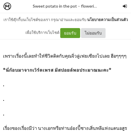
Sweet potato in the pot
–
flowerinshade
เราใช้คุ๊กกี้บนเว็บไซต์ของเรา กรุณาอ่านและยอมรับ
นโยบายความเป็นส่วนตัว
[ห้องสมุด] ปฐพีไร้พ่าย
เพื่อใช้บริการเว็บไซต์
ยอมรับ
ไม่ยอมรับ
เพราะเรื่องนี้เลยทำให้ชีวิตติดกับคุณจิ่วลู่เฟยเซียงไปเลย ฮือๆๆๆๆ
*นี่ก๊อบมาจากเวิร์ดเพรส มีสปอยล์พอประมาณนะคะ*
.
.
.
เรื่องของเรื่องมีว่า นางเอกหรือท่านอ๋องปี้ชางเสิ่นหลีแห่งแดนอสูร