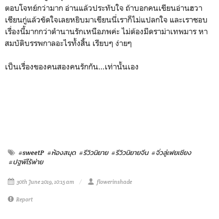
ตอบโจทย์กว่ามาก อ่านแล้วประทับใจ ถ้าบอกคนเขียนอ่านฮวา
เชียนกู่แล้วขัดใจเลยหยิบมาเขียนนี่เราก็ไม่แปลกใจ และเราชอบ
เรื่องนี้มากกว่าตำนานรักเหนือภพค่ะ ไม่ต้องมีดราม่าเทพมาร หา
สมบัติบรรพกาลอะไรทั้งสิ้น เรียบๆ ง่ายๆ
เป็นเรื่องของคนสองคนรักกัน…เท่านั้นเอง
#sweetP
#ห้องสมุด
#รีวิวนิยาย
#รีวิวนิยายจีน
#จิ่วลู่เฟยเซียง
#ปฐพีไร้พ่าย
30th June 2019, 10:15 am
flowerinshade
Report