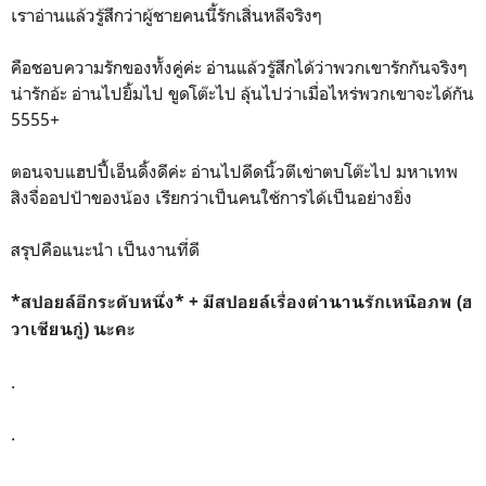
เราอ่านแล้วรู้สึกว่าผู้ชายคนนี้รักเสิ่นหลีจริงๆ
คือชอบความรักของทั้งคู่ค่ะ อ่านแล้วรู้สึกได้ว่าพวกเขารักกันจริงๆ
น่ารักอ้ะ อ่านไปยิ้มไป ขูดโต๊ะไป ลุ้นไปว่าเมื่อไหร่พวกเขาจะได้กัน
5555+
ตอนจบแฮปปี้เอ็นดิ้งดีค่ะ อ่านไปดีดนิ้วตีเข่าตบโต๊ะไป มหาเทพ
สิงจื่ออปป้าของน้อง เรียกว่าเป็นคนใช้การได้เป็นอย่างยิ่ง
สรุปคือแนะนำ เป็นงานที่ดี
*สปอยล์อีกระดับหนึ่ง* + มีสปอยล์เรื่องตำนานรักเหนือภพ (ฮ
วาเชียนกู่) นะคะ
.
.