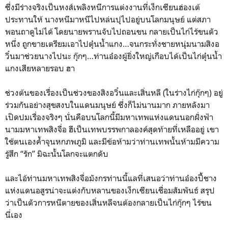
ซึ่งมีร่างจริงเป็นหงส์เพลิงหนีการแต่งงานที่เง็กเซียนฮ่องเต้
ประทานให้ นางหนีมาหนีไปหล่นปุไปอยู่บนโลกมนุษย์ แต่สภา
พอนถาดูไม่ได้ โดยนายพรานจับไปถอนขน กลายเป็นไก่ไร้ขนตัว
หนึ่ง ถูกขายเตรียมเอาไปตุ๋นน้ำแกง…จนกระทั่งชายหนุ่มนามสิงอ
วิ๋นมาช่วยนางไปนะ กุ๊กๆ…ท่านอ๋องผู้ยิ่งใหญ่เกือบได้เป็นไก่ตุ๋นน้ำ
แกงเสียหลายรอบ ฮา
ช่วงต้นของเรื่องเป็นช่วงของสิงอวิ๋นและเสิ่นหลี (ในร่างไก่กุ๊กๆ) อยู่
ร่วมกันอย่างสุขสงบในแดนมนุษย์ ซึ่งก็ไม่นานมาก ภายหลังมา
เปิดปมเรื่องจริงๆ นั่นคือบนโลกนี้มีมหาเทพแห่งแดนนอกฝั่งฟ้า
นามมหาเทพสิงจื่อ ฮีเป็นเทพบรรพกาลองค์สุดท้ายที่เหลืออยู่ เขา
ใช้ตนเองค้ำจุนหกภพภูมิ และมีข้อห้ามว่าท่านเทพนั้นห้ามมีความ
รู้สึก “รัก” มิฉะนั้นโลกจะแตกดับ
และไอ้ท่านมหาเทพสิงจื่อมังกรท่านนี้แลที่เสนอว่าท่านอ๋องปี้ชาง
แห่งแดนอสูรน่าจะแต่งกับหลานของเง็กเซียนเชื่อมสัมพันธ์ สรุป
ว่าเป็นตัวการหนีตายของเสิ่นหลีจนต้องกลายเป็นไก่กุ๊กๆ ไร้ขน
นี่เอง