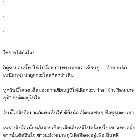
.
.
.
ใช้การได้ยังไง?
ก็ผู้ชายคนนี้ทำให้ไป๋จื่อฮว่า (พระเอกฮวาเชียนกู่ --- ตำนานรัก
เหนือภพ) น่าถูกกระโดดกัดกว่าเดิม
ทุกวันนี้โควตเด็ดของฮวาเชียนกู่ที่ให้เลือกระหว่าง “ข้าหรือหกภพ
ภูมิ” ยังติดอยู่ในใจ…
วันนี้ได้สิงจื่อมาแก้แค้นคืนให้ ดียิ่งนัก /โดนแฟนๆ ซือฟู่รุมตบเอา
เพราะสิงจื่อเนี่ยหลังจากเกือบเสียเสิ่นหลีไปครั้งหนึ่ง เขาแทบคลั่ง
จากนั้นตัดสินใจ ช่างแม่งหกภพภูมิ สิงจื่อคงอยู่เพื่อเสิ่นหลี