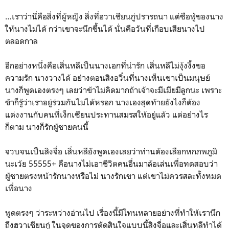
…เราว่านี่คือสิ่งที่ผู้หญิง สิ่งที่ฮวาเชียนกู่ปรารถนา แต่ซือฟู่ของนาง
ให้นางไม่ได้ กว่าเขาจะนึกขึ้นได้ นั่นคือวันที่เกือบเสียนางไป
ตลอดกาล
อีกอย่างหนึ่งคือเสิ่นหลีเป็นนางเอกที่น่ารัก เสิ่นหลีไม่งุ้งงิ้งขอ
ความรัก นางวางได้ อย่างตอนสิงอวิ๋นที่นางเห็นเขาเป็นมนุษย์
นางก็พูดเองตรงๆ เลยว่าข้าไม่คิดมากถ้าเจ้าจะมีเมียมีลูกนะ เพราะ
ข้าก็รู้ว่าเราอยู่ร่วมกันไม่ได้หรอก นางเองสุดท้ายยังไงก็ต้อง
แต่งงานกับคนที่เง็กเซียนประทานสมรสให้อยู่แล้ว แต่อย่างไร
ก็ตาม นางก็รักผู้ชายคนนี้
จวบจนเป็นสิงจื่อ เสิ่นหลียังพูดเองเลยว่าท่านต้องเลือกหกภพภูมิ
นะเว้ย 55555+ คือนางไม่เอาชีวิตคนอื่นมาล้อเล่นเพื่อทดสอบว่า
ผู้ชายตรงหน้ารักนางหรือไม่ นางรักเขา แต่เขาไม่ควรสละทั้งหมด
เพื่อนาง
พูดตรงๆ ว่าระหว่างอ่านไป เรื่องนี้มีโทนหลายอย่างที่ทำให้เรานึก
ถึงฮวาเชียนกู่ ในจุดของการตัดสินใจแบบนี้สิงจื่อและเสิ่นหลีทำได้