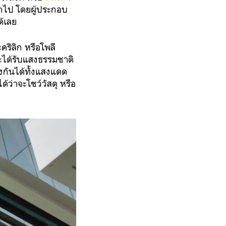
กไป โดยผู้ประกอบ
ด้เลย
คริลิก หรือโพลี
ละได้รับแสงธรรมชาติ
งกันได้ทั้งแสงแดด
ว่าจะโชว์วัสดุ หรือ