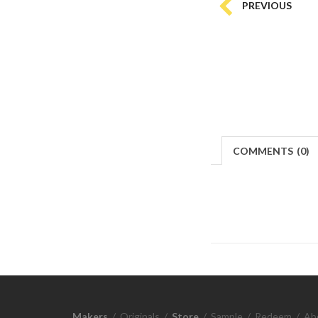
PREVIOUS
COMMENTS
(
0)
Makers
/
Originals
/
Store
/
Sample
/
Redeem
/
Ab