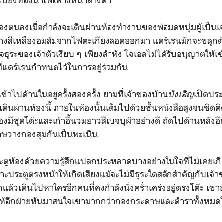
ังห้องน้ำเพื่อล้างหน้าล้างตา
องตนลงเมื่อกำลังจะเดินผ่านห้องทำงานของพ่อมดหนุ่มผู้เป็นเ
างสีเหลืองอมส้มจากไฟตะเกียงลอดออกมา แดร์เรนมักจะขลุกตัวอ
ธุระของเจ้าตัวเงียบ ๆ เพียงลำพัง โจเอลไม่ได้รับอนุญาตให้เข้
อที่แดร์เรนกำหนดไว้ในการอยู่ร่วมกัน
าไปด้านในอยู่ครั้งสองครั้ง ยามที่เจ้าของบ้าน
บังเอิญ
เปิดประ
เดินผ่านห้องนี้ ภายในห้องนั้นเต็มไปด้วยชั้นหนังสือสูงจนชิดต
งมีชุดโต๊ะและเก้าอี้นวมยาวสีเบจบุผ้าอย่างดี ถัดไปด้านหลังอี
าษวางกองสุมกันเป็นพะเนิน
ูห้องด้วยความรู้สึกแปลกประหลาดบางอย่างในใจที่ไม่เคยเกิด
าะประตูตรงหน้าให้เกิดเสียงแม้จะไม่มีธุระใดสลักสำคัญกับเจ
แล้วเดินไปหาใครอีกคนที่คงกำลังนั่งคร่ำเคร่งอยู่ตรงโต๊ะ เ
ทำให้อีกฝ่ายหันมาสนใจเขามากกว่ากองกระดาษและตำราทั้งหมดใ