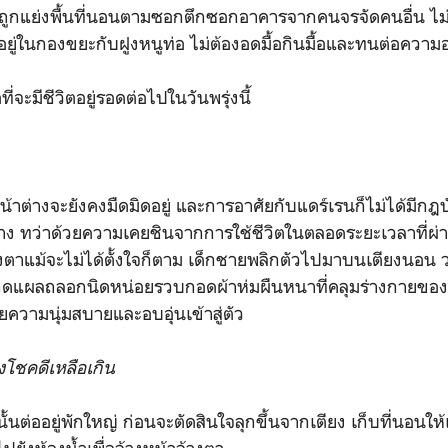
การถูกแย่งพื้นที่นอนตามซอกตึกซอกอาคารจากคนจรจัดคนอื่น ไม
มีอยู่ในกองขยะกับฝูงหนูท่อ ไม่ต้องอดมื้อกินมื้อและทนต่อคว
่อที่จะมีชีวิตอยู่รอดต่อไปในวันพรุ่งนี้
้าต่างจะยังคงมืดมิดอยู่ และการอาศัยกับแดร์เรนก็ไม่ได้มีกฎบ
สว่าง ทว่าด้วยความเคยชินจากการใช้ชีวิตในตลอดระยะเวลาที่ผ่
็มสองตาแม้จะไม่ได้ตั้งใจก็ตาม เด็กชายพลิกตัวไปมาบนเตียงนอน 
็ดแผลถลอกนิดหน่อยรวบกอดผ้าห่มผืนหนาที่คลุมร่างกายขอ
วยความนุ่มสบายและอบอุ่นเข้าสู่ตัว
งโชคดีเหลือเกิน
้นต่ออยู่พักใหญ่ ก่อนจะตัดสินใจลุกขึ้นจากเตียง เก็บที่นอนให้