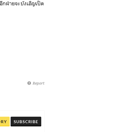
อีกฝ่ายจะ
บังเอิญ
เปิด
Report
ORY
SUBSCRIBE