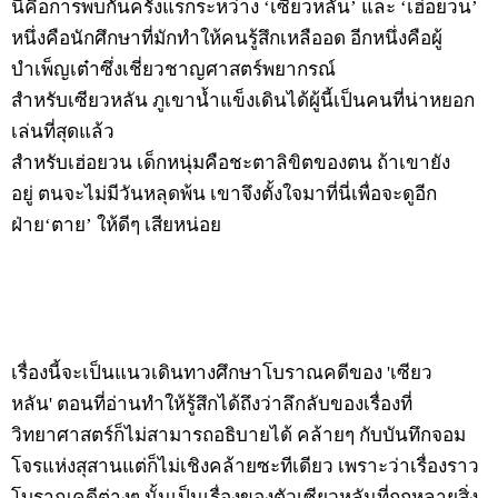
นี่คือการพบกันครั้งแรกระหว่าง ‘เซียวหลัน’ และ ‘เฮ่อยวน’
หนึ่งคือนักศึกษาที่มักทำให้คนรู้สึกเหลืออด อีกหนึ่งคือผู้
บำเพ็ญเต๋าซึ่งเชี่ยวชาญศาสตร์พยากรณ์
สำหรับเซียวหลัน ภูเขาน้ำแข็งเดินได้ผู้นี้เป็นคนที่น่าหยอก
เล่นที่สุดแล้ว
สำหรับเฮ่อยวน เด็กหนุ่มคือชะตาลิขิตของตน ถ้าเขายัง
อยู่ ตนจะไม่มีวันหลุดพ้น เขาจึงตั้งใจมาที่นี่เพื่อจะดูอีก
ฝ่าย‘ตาย’ ให้ดีๆ เสียหน่อย
เรื่องนี้จะเป็นแนวเดินทางศึกษาโบราณคดีของ 'เซียว
หลัน' ตอนที่อ่านทำให้รู้สึกได้ถึงว่าลึกลับของเรื่องที่
วิทยาศาสตร์ก็ไม่สามารถอธิบายได้ คล้ายๆ กับบันทึกจอม
โจรแห่งสุสานแต่ก็ไม่เชิงคล้ายซะทีเดียว เพราะว่าเรื่องราว
โบราณคดีต่างๆ นั้นเป็นเรื่องของตัวเซียวหลันที่ถูกหลายสิ่ง