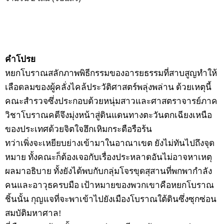
คำโปรย
หยกโบราณสลักภาพพิธีกรรมของอารยธรรมที่สาบสูญทำให้
เลือดลมของผู้คลั่งไคล้ประวัติศาสตร์พลุ่งพล่าน ด้วยเหตุนี้
คณะสำรวจซึ่งประกอบด้วยหนุ่มสาวและศาสตราจารย์ภาค
วิชาโบราณคดีจึงมุ่งหน้าสู่ดินแดนทางตะวันตกเฉียงเหนือ
ของประเทศด้วยจิตใจฮึกเหิมกระตือรือร้น
ทว่าเพิ่งจะเหยียบย่างเข้ามาในอาณาเขต ยังไม่ทันไปถึงจุด
หมาย ทั้งคณะก็ต้องเจอกับเรื่องประหลาดอันไม่อาจหาเหตุ
ผลมาอธิบาย ทั้งยังได้พบกับกลุ่มโจรขุดสุสานที่พกพากำลัง
คนและอาวุธครบมือ เป้าหมายของพวกเขาคือหยกโบราณ
ชิ้นนั้น กุญแจที่จะพาเข้าไปยังเมืองโบราณใต้ดินซึ่งซุกซ่อน
สมบัติมหาศาล!