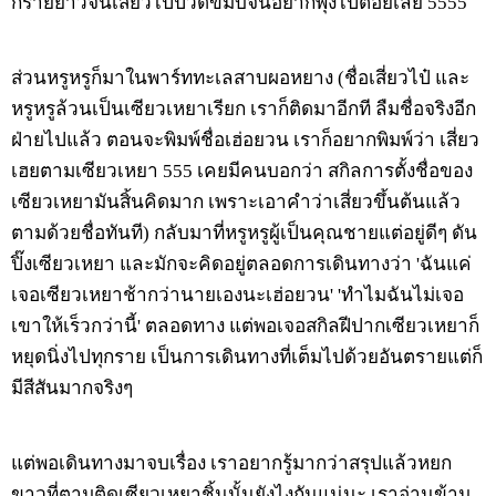
ก็ร่ายยาวจนเสี่ยวไป๋ปวดขมับจนอยากพุ่งไปต่อยเลย 5555
ส่วนหรูหรูก็มาในพาร์ททะเลสาบผอหยาง (ชื่อเสี่ยวไป๋ และ
หรูหรูล้วนเป็นเซียวเหยาเรียก เราก็ติดมาอีกที ลืมชื่อจริงอีก
ฝ่ายไปแล้ว ตอนจะพิมพ์ชื่อเฮ่อยวน เราก็อยากพิมพ์ว่า เสี่ยว
เฮยตามเซียวเหยา 555 เคยมีคนบอกว่า สกิลการตั้งชื่อของ
เซียวเหยามันสิ้นคิดมาก เพราะเอาคำว่าเสี่ยวขึ้นต้นแล้ว
ตามด้วยชื่อทันที) กลับมาที่หรูหรูผู้เป็นคุณชายแต่อยู่ดีๆ ดัน
ปิ๊งเซียวเหยา และมักจะคิดอยู่ตลอดการเดินทางว่า 'ฉันแค่
เจอเซียวเหยาช้ากว่านายเองนะเฮ่อยวน' 'ทำไมฉันไม่เจอ
เขาให้เร็วกว่านี้' ตลอดทาง แต่พอเจอสกิลฝีปากเซียวเหยาก็
หยุดนิ่งไปทุกราย เป็นการเดินทางที่เต็มไปด้วยอันตรายแต่ก็
มีสีสันมากจริงๆ
แต่พอเดินทางมาจบเรื่อง เราอยากรู้มากว่าสรุปแล้วหยก
ขาวที่ตามติดเซียวเหยาชิ้นนั้นยังไงกันแน่นะ เราอ่านข้าม