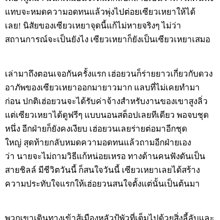
แทบจะหมดความอดทนแล้วพุ่งไปต่อยเซียวเหยาให้ได้
เลย! นิสัยของเซียวเหยาจุดนี้แก้ไม่หายจริงๆ ไม่ว่า
สถานการณ์จะเป็นยังไง เซียวเหยาก็ยังเป็นเซียวเหยาเสมอ
เล่ามาถึงตอนเจอกันครั้งแรก เฮ่อยวนก็ร่ายยาวเกี่ยวกับดวง
อาภัพของเซียวเหยาออกมายาวมาก แลบที่ไม่เคยทำมา
ก่อน ปกติเฮ่อยวนจะได้รับค่าจ้างสำหรับงานของเขาสูงลิ่ว
แต่เซียวเหยาได้ดูฟรีๆ แบบนอนสต็อปเลยทีเดียว พอจบชุด
หนึ่ง อีกฝ่ายก็ยังคงเงียบ เฮ่อยวนเลยร่ายต่อมาอีกชุด
ใหญ่ สุดท้ายกลับหมดความอดทนแล้วถามอีกฝ่ายเอง
ว่า นายจะไม่ถามวิธีแก้หน่อยเหรอ ทางด้านคนฟังดันเป็น
สายชิลล์ มีชีวิตวันนี้ ก็สนใจวันนี้ เซียวเหยาเลยได้สร้าง
ความประทับใจแรกให้เฮ่อยวนสนใจตั้งแต่นั้นเป็นต้นมา
พวกเขาเดินทางเข้าสู้เมืองหลัวปู้พัวที่เต็มไปด้วยสิ่งลี้ลับและ