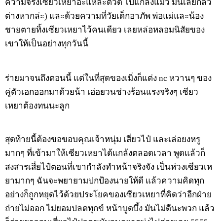
ความจริงเซียวเหยาอ่ะแหละตัวดี ไปแกล้งแมว มันเลยกลัว
ต่างหากล่ะ) และด้วยความที่วัยเด็กอาภัพ พ่อแม่และน้อง
ชายตายทิ้งเซียวเหยาไว้คนเดียว เลยหล่อหลอมนิสัยของ
เขาให้เป็นอย่างทุกวันนี้
ร่ายมาจนถึงตอนนี้ แต่ในที่สุดของเมิ่งก็แต่ง nc หวานๆ ของ
คู่ตัวเอกออกมาด้วยน้า เฮ่อยวนช่างร้อนแรงจริงๆ เซียว
เหยาต้องทนนะลูก
สุดท้ายนี้ต้องขอขอบคุณเจ้าหนุ่ม เสี่ยวไป๋ และเล่อยงหรู
มากๆ ที่เข้ามาให้เซียวเหยาได้แกล้งตลอดเวลา พูดแล้วก็
สงสารเสี่ยไป๋ตอนที่เขากำลังทำหน้าจริงจัง เป็นห่วงเซียวเห
ยามากๆ ฉันจะพยายามปกป้องนายให้ดี แล้วความคิดทุก
อย่างก็ถูกหยุดไว้ด้วยประโยคของเซียวเหยาที่คิดว่าอีกฝ่าย
ถ่ายไม่ออก ไม่ยอมปลดทุกข์ หน้าบูดบึ้ง มันไม่ดีนะพวก แล้ว