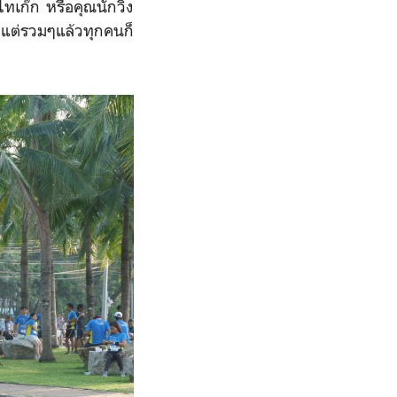
เก๊ก หรือคุณนักวิ่ง
า แต่รวมๆแล้วทุกคนก็