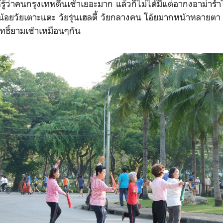
นกรุงเทพตื่นเช้าเยอะมาก แล้วก็ไม่ได้มีแต่อากงอาม่ารำไท
ด็กน้อยวัยเตาะแตะ วัยรุ่นเฮลตี้ วัยกลางคน โอ้ยมากหน้าหลายต
ุทธิ์ยามเช้าเหมือนๆกัน