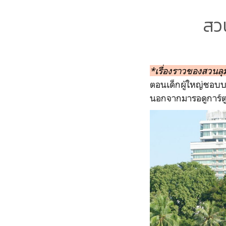
สวน
*เรื่องราวของสวนลุม
ตอนเด็กผู้ใหญ่ชอบบอ
นอกจากมารอดูการ์ตูน