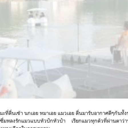
ะที่ตื่นเช้า นกเอย หมาเอย แมวเอย ตื่นมารับอากาศดีๆกันทั้
ทลิซึ่มหลงรักแมวแบบหัวปักหัวปำ เรียกแมวทุกตัวที่ผ่านตาว่า