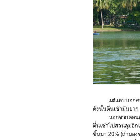
แต่แอบบอกความลับ
ดังนั้นตื่นเช้ามันยา
นอกจากตอนอยากลดน้
ตื่นเช้าไปสวนลุมอี
ขึ้นมา 20% (ถ้ามองข