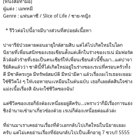
(หนังสือทำมือ)
ผู้แต่ง : เมพหมี
Genre : แฟนตาซี / Slice of Life / ชาย-หญิง
* รีวิวต่อไปนี้อาจมีบางส่วนที่สปอยล์เนื้อหา
ปาจารีย์ป่วยตายตอนอายุใกล้สามสิบ แต่ได้ไปเกิดใหม่ในโลก
นิยายที่เพื่อนสนิทของเธอเขียนตั้งแต่เด็กในร่างของเรเน่ มัมฟอร์ด
ลิ่วล้อตัวร้ายที่เธอเป็นคนเชียร์ให้เพื่อนเขียนตัวนี้ขึ้นมา...แต่ปาจา
รีย์คิดแล้วว่า ชาตินี้ที่ได้เกิดใหม่อยู่ในร่างของเรเน่ที่ครอบครัวทั้ง
ดี มีชาติตระกูล มีทรัพย์สมบัติ มีหน้ามีตา แล้วเรื่องอะไรเธอจะยอม
ใช้ชีวิตโง่ ๆ ให้เจอหายนะเหมือนในต้นฉบับ เธอก็เลยตัดสินใจช่าง
แม่งเนื้อเรื่องสิ ฉันจะใช้ชีวิตของฉัน!
แต่ชีวิตของเธอก็ยังต้องเหนื่อยอยู่ดีครับ...เพราะว่าก็มีเรื่องการแย่ง
ชิงอำนาจเข้ามาเกี่ยวข้องด้วย เรเน่ก็ต้องเหนื่อยต่อแล้วล่ะ
ที่ผ่านมาเราเคยอ่านเรื่องที่ตัวเอกกลับไปเกิดใหม่ในนิยายเยอะ
ครับ แต่ไม่เคยอ่านเรื่องที่ย้อนกลับไปเป็นเด็กอายุ 7 ขวบ!! 5555