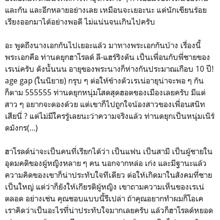
และกัน และอีกหลายอย่างเลย เหมือนจะเยอะนะ แต่นักเขียนร้อย
เรียงออกมาได้อย่างพอดี ไม่แน่นจนเกินไปครับ
อะ พูดถึงนางเอกกันไปเยอะแล้ว มาทางพระเอกกันบ้าง เรื่องนี้
พระเอกคือ ท่านดยุกฮาโรลด์ ลี-แฮร์ริงตัน เป็นเพื่อนกับพี่ชายของ
เรเน่ครับ ดังนั้นนน อายุของพระนางก็ห่างกันประมาณเกือบ 10 ปี!
age gap (ในนิยาย) กรุบ ๆ ต่อให้ข้างตัวเรเน่อายุน่าจะพอ ๆ กัน
ก็ตาม 555555 ท่านดยุกหนุ่มโสดสุดฮอตของเมืองเลยครับ มีแต่
สาว ๆ อยากจะดองด้วย แต่เขาก็ไปถูกใจน้องสาวของเพื่อนสนิท
เสียนี่ ? แต่ไม่มีใครรู้เลยนะว่าความจริงแล้ว ท่านดยุกเป็นหนุ่มเนิร์
ดมังกร(...)
ฮาโรลด์น่าจะเป็นคนที่เรียกได้ว่า เป็นแฟน เป็นสามี เป็นผู้ชายใน
อุดมคติของผู้หญิงหลาย ๆ คน นอกจากหล่อ เก่ง และมีฐานะแล้ว
ความคิดของเขาก็น่าประทับใจทีเดียว ต่อให้เกิดมาในสังคมที่ชาย
เป็นใหญ่ แต่ว่าก็ยังให้เกียรติผู้หญิง เขาถามความเห็นของเรเน่
ตลอด อย่างเช่น คุณชอบแบบนี้รึเปล่า ถ้าคุณอยากทำผมก็โอเค
เราคิดว่าเป็นอะไรที่น่าประทับใจมากเลยครับ แล้วก็ฮาโรลด์หยอด