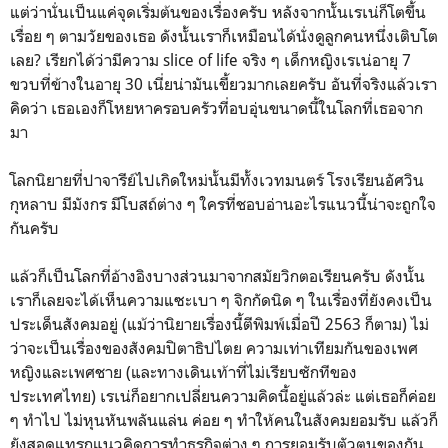
แต่ว่านั่นเป็นแค่จุดเริ่มต้นของเรื่องครับ หลังจากนั้นเรเน่ก็โตขึ้น
เรื่อย ๆ ตามวัยของเธอ ดังนั้นเราก็เหมือนได้นั่งดูลูกคนหนึ่งเติบโต
เลย? เรียกได้ว่ามีความ slice of life จริง ๆ เด็กหญิงเรเน่อายุ 7
ขวบที่ข้างในอายุ 30 เนี่ยน่ามันเขี้ยวมากเลยครับ อันที่จริงแล้วเรา
คิดว่า เธอเองก็โหยหาครอบครัวที่อบอุ่นขนาดนี้ในโลกที่เธอจาก
มา
โลกนิยายที่ปาจารีย์ไปเกิดใหม่นั้นมีทั้งเวทมนตร์ โรงเรียนอัศวิน
กุหลาบ มีมังกร มีโบสถ์ต่าง ๆ ใครที่ชอบอ่านอะไรแนวนี้น่าจะถูกใจ
กันครับ
แล้วก็เป็นโลกที่อ้างอิงบางส่วนมาจากสมัยวิกตอเรียนครับ ดังนั้น
เราก็เลยจะได้เห็นความแซะเบา ๆ จิกกัดนิด ๆ ในเรื่องที่ยังคงเป็น
ประเด็นสังคมอยู่ (แม้ว่านิยายเรื่องนี้ตีพิมพ์เมื่อปี 2563 ก็ตาม) ไม่
ว่าจะเป็นเรื่องของสังคมปิตาธิปไตย ความเท่าเทียมกันของเพศ
หญิงและเพศชาย (และทางเดินเท้าที่ไม่เรียบซักทีของ
ประเทศไทย) เรเน่ก็อยากเปลี่ยนความคิดนี้อยู่แล้วล่ะ แต่เธอก็ค่อย
ๆ ทำไป ไม่หุนหันพลันแล่น ค่อย ๆ ทำให้คนในสังคมยอมรับ แล้วก็
ยังสอดแทรกแนวคิดการทำธุรกิจต่าง ๆ การยอมรับตัวตนของกัน