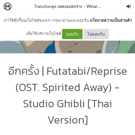
TransSongs เพลงแปลงร่าง
–
Winai Chaichana
เราใช้คุ๊กกี้บนเว็บไซต์ของเรา กรุณาอ่านและยอมรับ
นโยบายความเป็นส่วนตัว
เพื่อใช้บริการเว็บไซต์
ยอมรับ
ไม่ยอมรับ
อีกครั้ง | Futatabi/Reprise
(OST. Spirited Away) -
Studio Ghibli [Thai
Version]