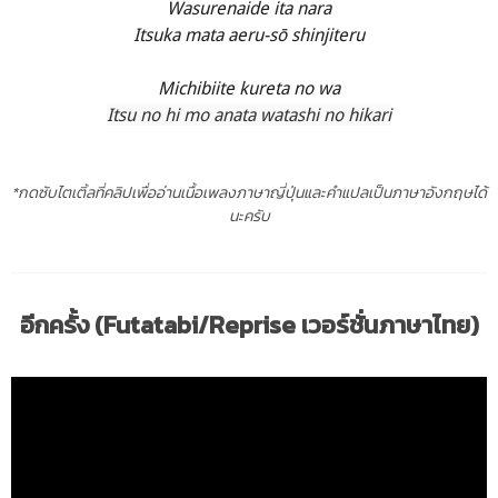
Wasurenaide ita nara
Itsuka mata aeru-sō shinjiteru
Michibiite kureta no wa
Itsu no hi mo anata watashi no hikari
*กดซับไตเติ้ลที่คลิปเพื่ออ่านเนื้อเพลงภาษาญี่ปุ่นและคำแปลเป็นภาษาอังกฤษได้
นะครับ
อีกครั้ง (Futatabi/Reprise เวอร์ชั่นภาษาไทย)