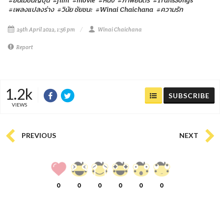
#อนิเมชั่นญี่ปุ่น
#film
#movie
#หนัง
#ภาพยนตร์
#TransSongs
#เพลงแปลงร่าง
#วินัย ชัยชนะ
#Winai Chaichana
#ความรัก
29th April 2022, 1:56 pm
Winai Chaichana
Report
1.2k
SUBSCRIBE
VIEWS
PREVIOUS
NEXT
0
0
0
0
0
0