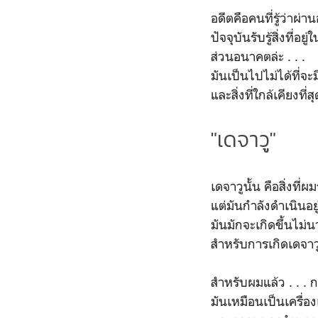
อดีตคือคนที่รู้ว่าผ่
ปัจจุบันรับรู้สิ่งที่
ส่วนอนาคตล่ะ . . .
มันเป็นไปไม่ได้ที
และสิ่งที่ใกล้เคียงที่สุ
"เดจาวู"
เดจาวูนั้น คือสิ่งที่
แต่มันกำลังดำเนินอยู่ 
มันมักจะเกิดขึ้นไม่นา
สำหรับการเกิดเดจาวู
สำหรับผมแล้ว . . . 
มันเหมือนเป็นเครื่อง