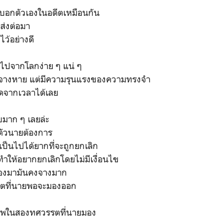
กบอกตัวเองในอดีตเหมือนกัน
ส่งต่อมา
ว้อย่างดี
ยไปจากโลกง่าย ๆ แน่ ๆ
จะจางหาย แต่มีความรุนแรงของความทรงจำ
ุดจากเวลาได้เลย
บมาก ๆ เลยล่ะ
ี่ตัวนายต้องการ
้ เป็นไปได้ยากที่จะถูกยกเลิก
ทำให้อยากยกเลิกโดยไม่มีเงื่อนไข
องมามันคงจางมาก
รตที่นายพอจะมองออก
าพในสองทศวรรตที่นายมอง