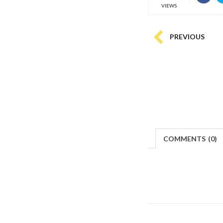
VIEWS
PREVIOUS
COMMENTS
(
0)