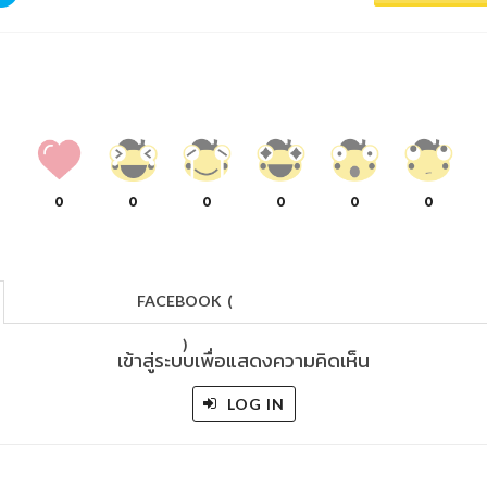
0
0
0
0
0
0
FACEBOOK
(
)
เข้าสู่ระบบเพื่อแสดงความคิดเห็น
LOG IN