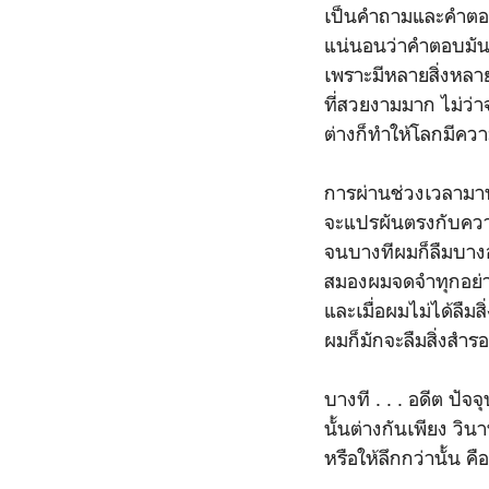
เป็นคำถามและคำตอ
แน่นอนว่าคำตอบมัน
เพราะมีหลายสิ่งหลา
ที่สวยงามมาก ไม่ว่า
ต่างก็ทำให้โลกมีควา
การผ่านช่วงเวลามาน
จะแปรผันตรงกับคว
จนบางทีผมก็ลืมบาง
สมองผมจดจำทุกอย่า
และเมื่อผมไม่ได้ลืมส
ผมก็มักจะลืมสิ่งสำร
บางที . . . อดีต ปัจ
นั้นต่างกันเพียง วินา
หรือให้ลึกกว่านั้น คื