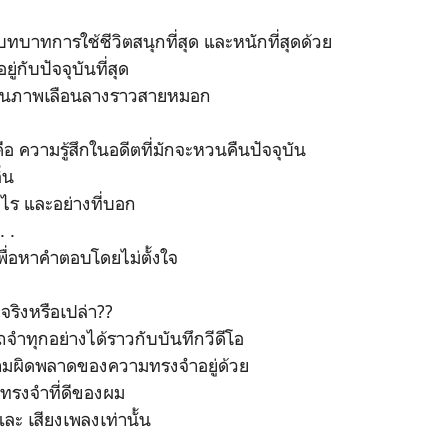
บทบาทการใช้ชีวิตสนุกที่สุด และหนักที่สุดด้วย
ู่กับปัจจุบันที่สุด
็นภาพเลือนลางราวสายหมอก
 . คือ ความรู้สึกในอดีตที่มักจะหวนคืนปัจจุบัน
่น
างไร และอย่างที่บอก
 .
พื่อหาคำตอบโดยไม่ตั้งใจ
ริงหรือเปล่า??
ำทุกอย่างได้ราวกับบันทึกวีดีโอ
ามผิดพลาดของความทรงจำอยู่ด้วย
ทรงจำที่ดีของผม
ละ เสียงเพลงเท่านั้น