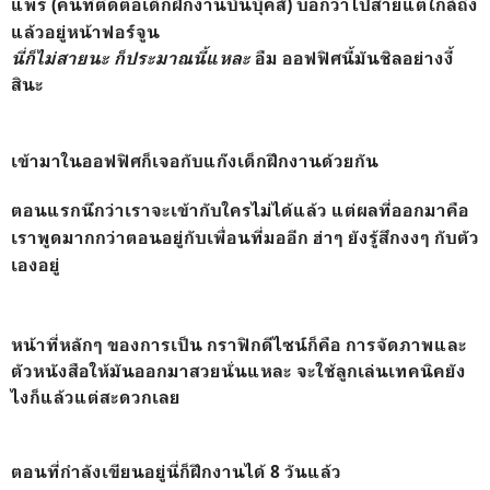
แพร (คนที่ติดต่อเด็กฝึกงานบันบุ๊คส์) บอกว่าไปสายแต่ใกล้ถึง
แล้วอยู่หน้าฟอร์จูน
นี่ก็ไม่สายนะ ก็ประมาณนี้แหละ
อืม ออฟฟิศนี้มันชิลอย่างงี้
สินะ
เข้ามาในออฟฟิศก็เจอกับแก๊งเด็กฝึกงานด้วยกัน
ตอนแรกนึกว่าเราจะเข้ากับใครไม่ได้แล้ว แต่ผลที่ออกมาคือ
เราพูดมากกว่าตอนอยู่กับเพื่อนที่มออีก ฮ่าๆ ยังรู้สึกงงๆ กับตัว
เองอยู่
หน้าที่หลักๆ ของการเป็น กราฟิกดีไซน์ก็คือ การจัดภาพและ
ตัวหนังสือให้มันออกมาสวยนั่นแหละ จะใช้ลูกเล่นเทคนิคยัง
ไงก็แล้วแต่สะดวกเลย
ตอนที่กำลังเขียนอยู่นี่ก็ฝึกงานได้ 8 วันแล้ว