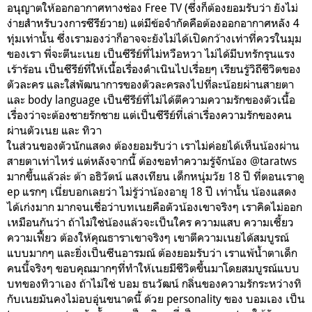
อนุญาตให้ออกอากาศทางช่อง Free TV (ซึ่งก็ต้องยอมรับว่า ยังไม่
ง่ายสำหรับวงการซีรีย์วาย) แต่มีข้อจำกัดคือต้องออกอากาศหลัง 4
ทุ่มเท่านั้น ซึ่งเรามองว่าก็อาจจะยังไม่ได้เปิดกว้างเท่าที่ควรในมุม
ของเรา พี่จะตีนะเนย เป็นซีรีย์ที่ไม่หวือหวา ไม่ได้มีบทรักรุนแรง
เร้าร้อน เป็นซีรีย์ที่ให้เนื้อเรื่องดำเนินไปเรื่อยๆ เรียนรู้วิถีชีวิตของ
ตัวละคร และใส่พัฒนาการของตัวละครลงไปที่ละน้อยผ่านสายตา
และ body language เป็นซีรีย์ที่ไม่ได้ตีความความรักของตัวเนื้อ
เรื่องว่าจะต้องชายรักชาย แต่เป็นซีรีย์ที่เล่าเรื่องความรักของคน
ผ่านตัวเนย และ ทิวา
ในส่วนของตัวนักแสดง ต้องยอมรับว่า เราไม่ค่อยได้เห็นน้องผ่าน
สายตาเท่าไหร่ แต่หลังจากนี้ ต้องขอทำความรู้จักน้อง @taratws
มากขึ้นแล้วล่ะ ต้า อธิวัตน์ แสงเทียน เด็กหนุ่มวัย 18 ปี ที่ตอนเราดู
ep แรกๆ เนี่ยบอกเลยว่า ไม่รู้ว่าน้องอายุ 18 ปี เท่านั้น น้องแสดง
ได้เก่งมาก มากจนเชื่อว่าบทเนยคือตัวน้องเขาจริงๆ เราคิดไม่ออก
เหมือนกันว่า ถ้าไม่ใช่น้องแล้วจะเป็นใคร ความแสบ ความเซี้ยว
ความเฟี้ยว ต้องให้คุณธาราเขาจริงๆ เขาตีความเนยได้สมบูรณ์
แบบมากๆ และยิ่งเป็นซีนอารมณ์ ต้องยอมรับว่า เราแพ้น้ำตาเด็ก
คนนี้จริงๆ ขอบคุณมากๆที่ทำให้เนยมีชีวิตขึ้นมาโดยสมบูรณ์แบบ
บทของทิวาเอง ถ้าไม่ใช่ บอม ธนวัฒน์ กลิ่นของความรักระหว่างทิ
กับเนยมันคงไม่อบอุ่นขนาดนี้ ด้วย personality ของ บอมเอง เป็น