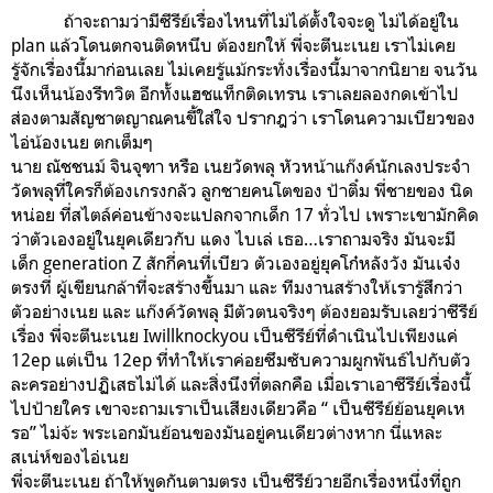
ถ้าจะถามว่ามีซีรีย์เรื่องไหนที่ไม่ได้ตั้งใจจะดู ไม่ได้อยู่ใน
plan แล้วโดนตกจนติดหนึบ ต้องยกให้ พี่จะตีนะเนย เราไม่เคย
รู้จักเรื่องนี้มาก่อนเลย ไม่เคยรู้แม้กระทั่งเรื่องนี้มาจากนิยาย จนวัน
นึงเห็นน้องรีทวิต อีกทั้งแฮชแท็กติดเทรน เราเลยลองกดเข้าไป
ส่องตามสัญชาตญาณคนขี้ใส่ใจ ปรากฎว่า เราโดนความเบียวของ
ไอ่น้องเนย ตกเต็มๆ
นาย ณัชชนม์ จินจุฑา หรือ เนยวัดพลุ หัวหน้าแก๊งค์นักเลงประจำ
วัดพลุที่ใครก็ต้องเกรงกลัว ลูกชายคนโตของ ป้าติ๋ม พี่ชายของ นิด
หน่อย ที่สไตล์ค่อนข้างจะแปลกจากเด็ก 17 ทั่วไป เพราะเขามักคิด
ว่าตัวเองอยู่ในยุคเดียวกับ แดง ไบเล่ เธอ…เราถามจริง มันจะมี
เด็ก generation Z สักกี่คนที่เบียว ตัวเองอยู่ยุคโก๋หลังวัง มันเจ๋ง
ตรงที่ ผู้เขียนกล้าที่จะสร้างขึ้นมา และ ทีมงานสร้างให้เรารู้สึกว่า
ตัวอย่างเนย และ แก๊งค์วัดพลุ มีตัวตนจริงๆ ต้องยอมรับเลยว่าซีรีย์
เรื่อง พี่จะตีนะเนย Iwillknockyou เป็นซีรีย์ที่ดำเนินไปเพียงแค่
12ep แต่เป็น 12ep ที่ทำให้เราค่อยซึมซับความผูกพันธ์ไปกับตัว
ละครอย่างปฏิเสธไม่ได้ และสิ่งนึงที่ตลกคือ เมื่อเราเอาซีรีย์เรื่องนี้
ไปป้ายใคร เขาจะถามเราเป็นเสียงเดียวคือ “ เป็นซีรีย์ย้อนยุคเห
รอ” ไม่จ้ะ พระเอกมันย้อนของมันอยู่คนเดียวต่างหาก นี่แหละ
สเน่ห์ของไอ่เนย
พี่จะตีนะเนย ถ้าให้พูดกันตามตรง เป็นซีรีย์วายอีกเรื่องหนึ่งที่ถูก