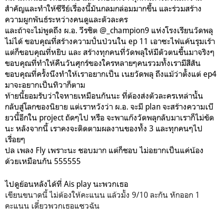
สำคัญและทำให้ซีรีย์เรื่องนี้มันกลมกล่อมมากขึ้น และร่วมสร้าง
ความผูกพันธ์ระหว่างคนดูและตัวละคร
และถ้าจะไม่พูดถึง ผ.อ. วีรชิต @_champion9 แห่งโรงเรียนวัดพลุ
ไม่ได้ ขอบคุณที่สร้างความปั่นป่วนใน ep 11 เอาซะไฟแค้นรุมเร้า
แต่ก็ขอบคุณที่หยิบ และ สร้างทุกคนที่วัดพลุให้มีตัวตนขึ้นมาจริงๆ
ขอบคุณที่ทำให้คืนวันศุกร์ของใครหลายๆคนรวมทั้งเรามีสีสัน
ขอบคุณที่ครั้งนึงทำให้เราอยากเป็น เนยวัดพลุ ถึงแม้ว่าตั้งแต่ ep4
มาจะอยากเป็นทิวาก็ตาม
ท้ายนี้ยอมรับว่าใจหายเหมือนกันนะ ที่ต้องส่งตัวละครเหล่านั้น
กลับสู่โลกของนิยาย แต่เราหวังว่า ผ.อ. จะมี plan จะสร้างความเบี
ยวนี้อีกใน project ถัดๆไป หรือ จะพาแก๊งวัดพลุกลับมาเราก็ไม่ขัด
นะ หลังจากนี้ เราคงจะติดตามผลงานของทั้ง 3 และทุกคนๆไป
เรื่อยๆ
ปล เพลง Fly เพราะนะ ชอบมาก แต่ก็ชอบ ไม่อยากเป็นแค่น้อง
ด้วยเหมือนกัน 555555
ไปดูย้อนหลังได้ที่ Ais play นะพวกเธอ
เขียนขนาดนี้ ไม่ต้องให้คะแนน แล้วมั้ง 9/10 ละกัน หักออก 1
คะแนน เดี๋ยวพวกเธอแซวฉัน