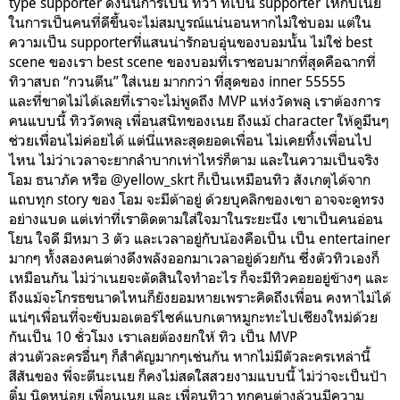
type supporter ดังนั้นการเป็น ทิวา ที่เป็น supporter ให้กับเนย
ในการเป็นคนที่ดีขึ้นจะไม่สมบูรณ์แน่นอนหากไม่ใช่บอม แต่ใน
ความเป็น supporterที่แสนน่ารักอบอุ่นของบอมนั้น ไม่ใช่ best
scene ของเรา best scene ของบอมที่เราชอบมากที่สุดคือฉากที่
ทิวาสบถ “กวนตีน” ใส่เนย มากกว่า ที่สุดของ inner 55555
และที่ขาดไม่ได้เลยที่เราจะไม่พูดถึง MVP แห่งวัดพลุ เราต้องการ
คนแบบนี้ ทิววัดพลุ เพื่อนสนิทของเนย ถึงแม้ character ให้ดูมึนๆ
ช่วยเพื่อนไม่ค่อยได้ แต่นี่แหละสุดยอดเพื่อน ไม่เคยทิ้งเพื่อนไป
ไหน ไม่ว่าเวลาจะยากลำบากเท่าไหร่ก็ตาม และในความเป็นจริง
โอม ธนาภัค หรือ @yellow_skrt ก็เป็นเหมือนทิว สังเกตุได้จาก
แถบทุก story ของ โอม จะมีต้าอยู่ ด้วยบุคลิกของเขา อาจจะดูทรง
อย่างแบด แต่เท่าที่เราติดตามใส่ใจมาในระยะนึง เขาเป็นคนอ่อน
โยน ใจดี มีหมา 3 ตัว และเวลาอยู่กับน้องคือเป็น เป็น entertainer
มากๆ ทั้งสองคนต่างดึงพลังออกมาเวลาอยู่ด้วยกัน ซึ่งตัวทิวเองก็
เหมือนกัน ไม่ว่าเนยจะตัดสินใจทำอะไร ก็จะมีทิวคอยอยู่ข้างๆ และ
ถึงแม้จะโกรธขนาดไหนก็ยังยอมหายเพราะคิดถึงเพื่อน คงหาไม่ได้
แน่ๆเพื่อนที่จะขับมอเตอร์ไซค์แบกเตาหมูกะทะไปเชียงใหม่ด้วย
กันเป็น 10 ชั่วโมง เราเลยต้องยกให้ ทิว เป็น MVP
ส่วนตัวละครอื่นๆ ก็สำคัญมากๆเช่นกัน หากไม่มีตัวละครเหล่านี้
สีสันของ พี่จะตีนะเนย ก็คงไม่สดใสสวยงามแบบนี้ ไม่ว่าจะเป็นป้า
ติ๋ม นิดหน่อย เพื่อนเนย และ เพื่อนทิวา ทุกคนต่างล้วนมีความ