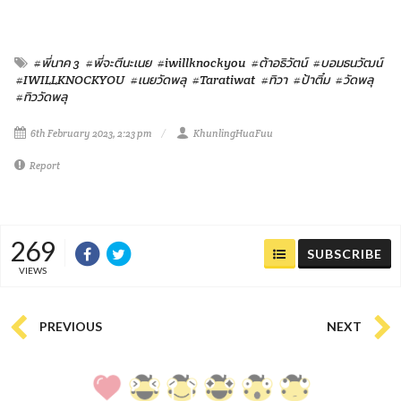
#พี่นาค 3
#พี่จะตีนะเนย
#iwillknockyou
#ต้าอธิวัตน์
#บอมธนวัฒน์
#IWILLKNOCKYOU
#เนยวัดพลุ
#Taratiwat
#ทิวา
#ป้าติ๋ม
#วัดพลุ
#ทิววัดพลุ
6th February 2023, 2:23 pm
KhunlingHuaFuu
Report
269
SUBSCRIBE
VIEWS
PREVIOUS
NEXT