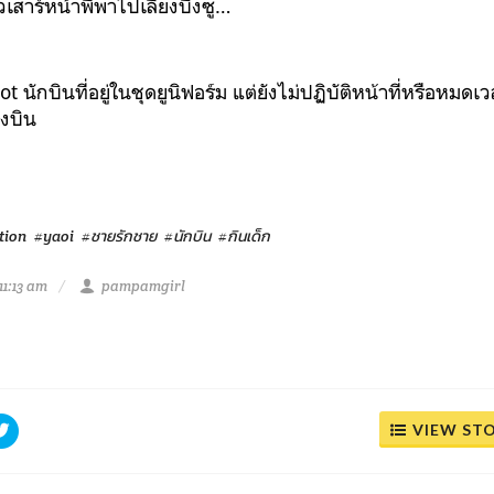
ยวเสาร์หน้าพี่พาไปเลี้ยงบิงซู…
นักบินที่อยู่ในชุดยูนิฟอร์ม แต่ยังไม่ปฏิบัติหน้าที่หรือหมดเวล
องบิน
tion
#yaoi
#ชายรักชาย
#นักบิน
#กินเด็ก
11:13 am
pampamgirl
VIEW ST