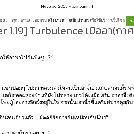
Novelber2018
–
pampamgirl
ต์ของเรา กรุณาอ่านและยอมรับ
นโยบายความเป็นส่วนตัว
เพื่อใช้บริการเว็บไซต์
ยอ
r 1.19] Turbulence เมื่ออา(กาศ)
ยากให้อาพาไปกินบิงซู…?”
บกแขนป้อมๆ ไปมา หลวมตัวให้คนเป็นอาจี๋เอวแก้แค้นจนดิ้นพรา
ก แต่ก็อาจจะลอยข้ามที่นั่งไปหลายแถวได้เหมือนกัน ธาดาจึงต้
ผู้โดยสารอีกฝั่งอยู่ในใจ จากนั้นเอานิ้วชี้แต่ริมฝีปากคุยกับ
บกินคนเดียวแล้ว… มัตถ์ก็รักการกินเหมือนกันนี่นา”
ซู อาธาดากินทุกอย่าง…”