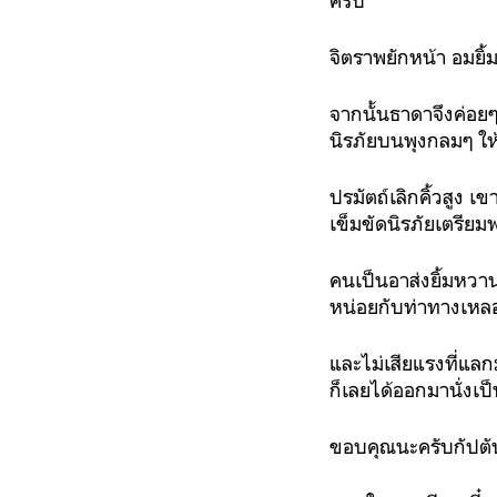
ครับ”
จิตราพยักหน้า อมยิ้ม
จากนั้นธาดาจึงค่อย
นิรภัยบนพุงกลมๆ ให้
ปรมัตถ์เลิกคิ้วสูง 
เข็มขัดนิรภัยเตรีย
คนเป็นอาส่งยิ้มหวาน
หน่อยกับท่าทางเห
และไม่เสียแรงที่แล
ก็เลยได้ออกมานั่งเ
ขอบคุณนะครับกัปตั