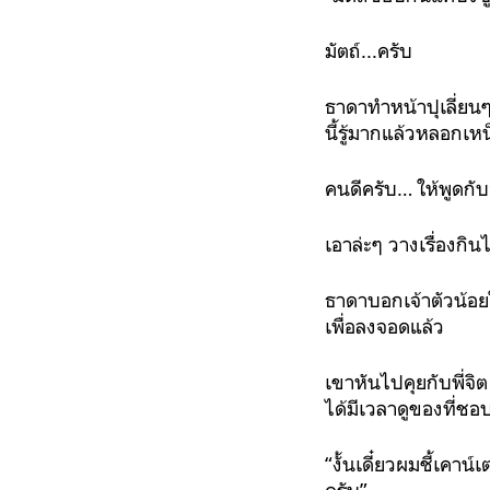
มัตถ์...ครับ
ธาดาทำหน้าปุเลี่ยนๆ 
นี้รู้มากแล้วหลอกเ
คนดีครับ… ให้พูดกั
เอาล่ะๆ วางเรื่องกิน
ธาดาบอกเจ้าตัวน้อยใ
เพื่อลงจอดแล้ว
เขาหันไปคุยกับพี่จ
ได้มีเวลาดูของที่ชอ
“งั้นเดี๋ยวผมชี้เคาน