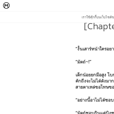
เราใช้คุ๊กกี้บนเว็บไซ
[Chapte
“งั้นเสาร์หน้าใครอ
“มัตถ์~!”
เด็กน้อยยกมือสูง โ
คักถึงจะไม่ได้ดังมา
สายตาเหล่ขอโทษขอโพย
“อย่างนี้อาไม่ได้ชอ
“มัตถ์ชอบกินแค่บิง