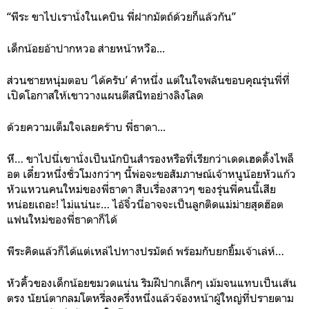
“พีระ ขาไปเรานั่งในเคบิน พี่ฝากมัตถ์ด้วยก็แล้วกัน”
เด็กน้อยอ้าปากหวอ ส่ายหน้าหวือ...
ส่วนชายหนุ่มตอบ ‘ได้ครับ’ คำหนึ่ง แต่ในใจพลันขอบคุณรุ่นพี่ที่
เปิดโอกาสให้เขาวางแผนตีสนิทอย่างลิงโลด
ด้วยความเต็มใจเลยคร้าบ พี่ธาดา...
หึ… ขาไปนี่เขานั่งเป็นนักบินสำรองหรือที่เรียกว่าเดดเฮดดิ้งไพล็
อต เดี๋ยวหนึ่งชั่วโมงกว่าๆ นี้พ่อจะขอสัมภาษณ์เจ้าหนูน้อยหัวแก้ว
หัวแหวนคนใหม่ของพี่ธาดา สืบเรื่องสาวๆ ของรุ่นพี่คนนี้เสีย
หน่อยเถอะ! ไม่แน่นะ… ไอ้จิ๋วนี่อาจจะเป็นลูกติดแม่ม่ายสุดฮ๊อต
แฟนใหม่ของพี่ธาดาก็ได้
พีระคิดแล้วก็ได้แต่เหล่ไปทางปรมัตถ์ พร้อมกับยกยิ้มเจ้าเล่ห์…
หัวคิ้วของเด็กน้อยขมวดแน่น ริมฝีปากเล็กๆ เม้มจนแทบเป็นเส้น
ตรง นัยน์ตากลมโตหรี่ลงครึ่งหนึ่งแล้วจ้องหน้าผู้ใหญ่ที่ปรายตาม