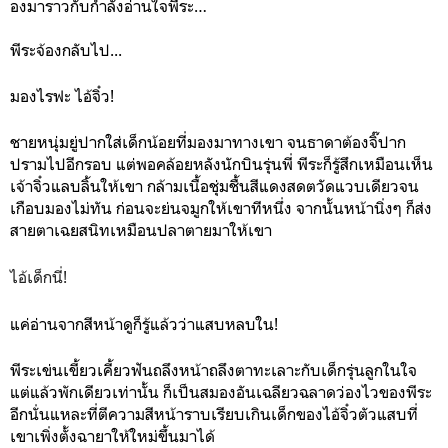
องมาราวกับกำลังอ่านใจพีระ…
พีระจ้องกลับไป...
มองไรฟะ ไอ้จิ๋ว!
ชายหนุ่มยู่ปากใส่เด็กน้อยที่มองมาทางเขา จนธาดาต้องจิ๊ปาก
ปรามไปอีกรอบ แต่พอคล้อยหลังนักบินรุ่นพี่ พีระก็รู้สึกเหมือนเห็น
เจ้าจิ๋วแลบลิ้นให้เขา กล้ามเนื้อชุ่มชื้นสีแดงสดตวัดแวบเดียวจน
เกือบมองไม่ทัน ก่อนจะย่นจมูกให้เขาทีหนึ่ง จากนั้นหน้านิ่งๆ ก็ส่ง
สายตาเฉยสนิทเหมือนปลาตายมาให้เขา
ไอ้เด็กนี่!
แค่อ่านจากสีหน้าดูก็รู้แล้วว่าแสบหลบใน!
พีระเข่นเขี้ยวเคี้ยวฟันถลึงหน้าถลึงตาทะเลาะกับเด็กรุ่นลูกในใจ
แต่แล้วพักเดียวเท่านั้น ก็เป็นสมองอันเฉลียวฉลาดว่องไวของพีระ
อีกนั่นแหละที่ตีความสีหน้าราบเรียบเกินเด็กของไอ้จิ๋วตัวแสบที่
เขาเพิ่งตั้งฉายาให้ใหม่ขึ้นมาได้