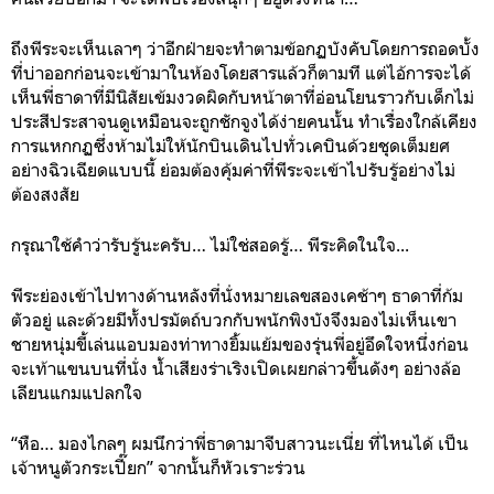
ถึงพีระจะเห็นเลาๆ ว่าอีกฝ่ายจะทำตามข้อกฏบังคับโดยการถอดบั้ง
ที่บ่าออกก่อนจะเข้ามาในห้องโดยสารแล้วก็ตามที แต่ไอ้การจะได้
เห็นพี่ธาดาที่มีนิสัยเข้มงวดผิดกับหน้าตาที่อ่อนโยนราวกับเด็กไม่
ประสีประสาจนดูเหมือนจะถูกชักจูงได้ง่ายคนนั้น ทำเรื่องใกล้เคียง
การแหกกฏซึ่งห้ามไม่ให้นักบินเดินไปทั่วเคบินด้วยชุดเต็มยศ
อย่างฉิวเฉียดแบบนี้
ย่อมต้องคุ้มค่าที่พีระจะเข้าไปรับรู้อย่างไม่
ต้องสงสัย
กรุณาใช้คำว่ารับรู้นะครับ… ไม่ใช่สอดรู้… พีระคิดในใจ...
พีระย่องเข้าไปทางด้านหลังที่นั่งหมายเลขสองเคช้าๆ
ธาดาที่ก้ม
ตัวอยู่ และด้วยมีทั้งปรมัตถ์บวกกับพนักพิงบังจึงมองไม่เห็นเขา
ชายหนุ่มขี้เล่นแอบมองท่าทางยิ้มแย้มของรุ่นพี่อยู่อึดใจหนึ่งก่อน
จะเท้าแขนบนที่นั่ง น้ำเสียงร่าเริงเปิดเผยกล่าวขึ้นดังๆ อย่างล้อ
เลียนแกมแปลกใจ
“หือ… มองไกลๆ ผมนึกว่าพี่ธาดามาจีบสาวนะเนี่ย ที่ไหนได้ เป็น
เจ้าหนูตัวกระเปี๊ยก” จากนั้นก็หัวเราะร่วน