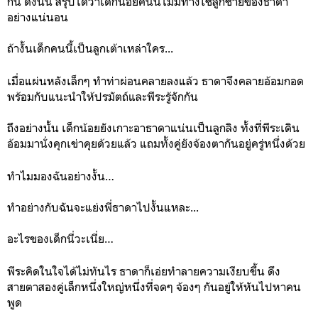
กัน ดังนั้น สรุปได้ว่าเด็กน้อยคนนี้ไม่มีทางใช่ลูกชายของธาดา
อย่างแน่นอน
ถ้างั้นเด็กคนนี้เป็นลูกเต้าเหล่าใคร...
เมื่อแผ่นหลังเล็กๆ ทำท่าผ่อนคลายลงแล้ว ธาดาจึงคลายอ้อมกอด
พร้อมกับแนะนำให้ปรมัตถ์และพีระรู้จักกัน
ถึงอย่างนั้น เด็กน้อยยังเกาะอาธาดาแน่นเป็นลูกลิง ทั้งที่พีระเดิน
อ้อมมานั่งคุกเข่าคุยด้วยแล้ว แถมทั้งคู่ยังจ้องตากันอยู่ครู่หนึ่งด้วย
ทำไมมองฉันอย่างงั้น…
ทำอย่างกับฉันจะแย่งพี่ธาดาไปงั้นแหละ...
อะไรของเด็กนี่วะเนี่ย…
พีระคิดในใจได้ไม่ทันไร ธาดาก็เอ่ยทำลายความเงียบขึ้น ดึง
สายตาสองคู่เล็กหนึ่งใหญ่หนึ่งที่จดๆ จ้องๆ กันอยู่ให้หันไปหาคน
พูด