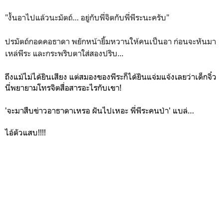
"งั้นอาไปแล้วนะมัตถ์... อยู่กับพี่จิตกับพี่พีระนะครับ"
ปรมัตถ์กอดคอธาดา พยักหน้ายิ้มหวานให้คนเป็นอา ก่อนจะหันมา
เหล่พีระ และกระพริบตาใส่สองปริบ...
ถึงแม้ไม่ได้ยินเสียง แต่สมองของพีระก็ได้ยินแจ่มแจ้งเลยว่าเด็กจิ๋ว
นี่พยายามโทรจิตสื่อสารอะไรกับเขา!
'จะมาสืบข่าวอาธาดาเหรอ ฝันไปเหอะ พี่พีระคนป่า'
แบล่…
ไอ้ตัวแสบ!!!!