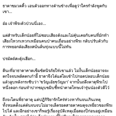
ธาดาขมวดคิ้ว เอนตัวออกทางด้านข้างเพื่อดูว่าใครกำลังพูดกับ
เขา…
อ๋อ เจ้าพีระตัวป่วนนี่เอง…
แต่สำหรับเด็กน้อยที่ไม่ชอบเสียงดังและไม่คุ้นเคยกับคนที่มักทำ
เสียงโหวกเหวกเหมือนคนป่าคนเถื่อนอย่างพีระ กลับปรับตัวกับ
การหยอกล้อเสียงสนั่นลั่นทุ่งแบบนี้ไม่ทัน
ปรมัตถ์สะดุ้งเฮือก...
ดีนะที่อาธาดาคาดเข็มขัดนิรภัยให้เขาแล้ว ไม่งั้นเด็กน้อยอาจจะ
ตกใจจนพลัดตกเก้าอี้ ธาดาจึงได้แต่โผเข้าไปกอดปลอบเด็กน้อย
แล้วลูบหลังกระซิบว่า ‘ขวัญเอ๊ยขวัญมา’ จากนั้นถลึงตาดุพีระไป
หนึ่งดอก ก่อนทำปากขมุบขมิบชี้หน้าคาดโทษเจ้ารุ่นน้องตัวดีไว้
ถึงจะโดนพี่ธาดาดุ แต่ปฏิกิริยารักใคร่ห่วงหากันจนเกินเหตุ
ทั้งหมดตั้งแต่ต้นจนจบไม่อาจเล็ดรอดสายตาคมดุจเหยี่ยวของพีระ
ไปได้ และอีกอย่างเขาก็พอรู้เรื่องอุบัติเหตุเมื่อสองปีก่อนอยู่เหมือน