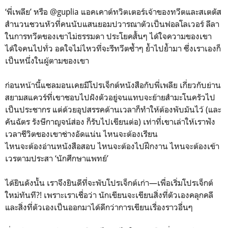
‘พี่เพลีย’ หรือ @guplia แอคเคาต์ทวิตเตอร์เจ้าของทวีตและสเตตัส
สำนวนชวนหัวที่คนนับแสนยอมปวารณาตัวเป็นฟอลโลเวอร์ ลีลา
ในการทวีตของเขาไม่ธรรมดา ประโยคสั้นๆ ได้ใจความของเขา
ได้ใจคนไปทั่ว อดใจไม่ไหวที่จะรีทวีตซ้ำๆ ย้ำไปย้ำมา ซึ่งเราเองก็
เป็นหนึ่งในผู้ตามของเขา
ก่อนหน้านี้แซลมอนเคยมีโปรเจ็กต์หนังสือกับพี่เพลีย เกี่ยวกับย่าน
สยามสแควร์ที่เขาชอบไปฝังตัวอยู่จนแทบจะย้ายสำมะโนครัวไป
เป็นประชากร แต่ด้วยอุปสรรคด้านเวลาก็ทำให้ต้องพับมันไว้ (และ
คันฉัตร รังษีกาญจน์ส่อง ก็รับไปเขียนต่อ) เท่าที่เขาเล่าให้เราฟัง
เวลาชีวิตของเขาช่างอัดแน่น ไหนจะต้องเรียน
ไหนจะต้องอ่านหนังสือสอบ ไหนจะต้องไปฝึกงาน ไหนจะต้องเข้า
เวรตามประสา ‘นักศึกษาแพทย์’
ได้ยินดังนั้น เราจึงยินดีที่จะพับโปรเจ็กต์เก่า—เพื่อเริ่มโปรเจ็กต์
ใหม่ทันที?! เพราะเราเชื่อว่า นักเขียนจะเขียนสิ่งที่ตัวเองคลุกคลี
และสิ่งที่ตัวเองเป็นออกมาได้ดีกว่าการเขียนเรื่องราวอื่นๆ