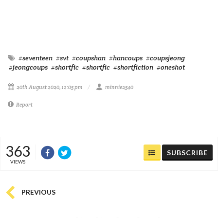
#seventeen
#svt
#coupshan
#hancoups
#coupsjeong
#jeongcoups
#shortfic
#shortfic
#shortfiction
#oneshot
20th August 2020, 12:05 pm
minnie2540
Report
363
SUBSCRIBE
VIEWS
PREVIOUS