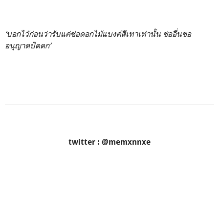
‘บอกไว้ก่อนว่ารับแค่ช่อดอกไม้แบงค์สีเทาเท่านั้น ช่ออื่นขอ
อนุญาตปัดตก’
twitter : @memxnnxe