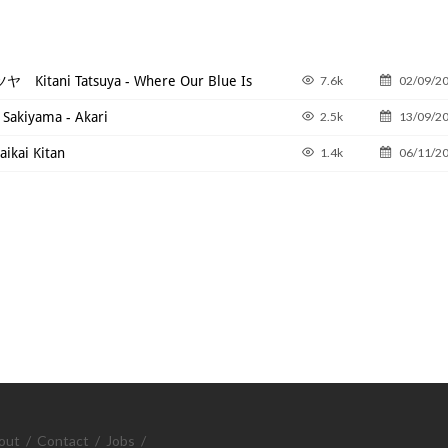
tani Tatsuya - Where Our Blue Is
7.6k
02/09/2
akiyama - Akari
2.5k
13/09/2
ikai Kitan
1.4k
06/11/2
out
/
Contact
/
Jobs
/