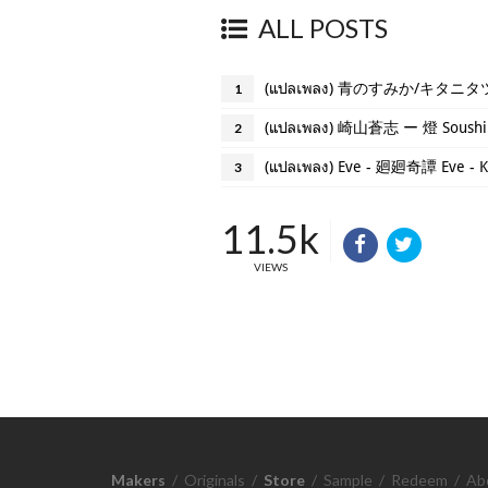
ALL POSTS
(แปลเพลง) 青のすみか/キタニタツヤ Ki
1
(แปลเพลง) 崎山蒼志 ー 燈 Soushi S
2
(แปลเพลง) Eve - 廻廻奇譚 Eve - Ka
3
11.5k
VIEWS
Makers
/
Originals
/
Store
/
Sample
/
Redeem
/
Ab