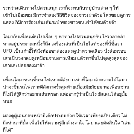
ระหว่างเดินทางไปสวนสนุก เราก็จะพบกับหมู่บ้านต่าง ๆ ให้
เข้าไปเยี่ยมชม มีการจำลองวิถีชีวิตของชาวเผ่าด้วย ใครชอบดูการ
แสดง ก็มีการร้องเล่นเต้นระบำของชาวชนเผ่าให้ชมด้วยจ้า
โลมากับเพื่อนเดินไปเรื่อย ๆ หาทางไปสวนสนุกกัน ใช่เวลาคลำ
ทางอยู่ประมาณหนึ่งก็ถึง เครื่องเล่นที่เป็นไฮไลท์ของที่นี่ชื่อว่า
UFO เป็นเก้าอี้ให้นั่งห้อยขาต่องแต่งดูน่าหวาดเสียว นั่งล้อมรอบ
เสาเป็นวงกลมดูเหมือนจานดาวเทียม แล้วพาขึ้นไปจุดสูงสุดของ
เสาและปล่อยลงมาจ้า
เพื่อนโลมาชวนขึ้นรถไฟเหาะตีลังกา เท่าที่โลมาจำความได้โลมา
น่าจะขึ้นรถไฟเหาะตีลังกาครั้งสุดท้ายเมื่อสมัยมัธยม พอเพื่อนชวน
ก็ไม่ได้รู้สึกว่าอยากเล่นหรอก แต่อยากรู้ว่าเป็นไง ยังเล่นได้อยู่มั้ย
หนอ
มองดูผู้เล่นก่อนหน้ามีเด็กประถมด้วย ใช้เวลาเพียงแป๊บเดียว ไม่
ถึงห้านาทีมั้ง เพื่อไม่ให้ความรู้สึกค้างคาใจ โลมาเลยตัดสินใจ "เล่น
ก็ได้"