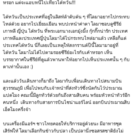
หรอก แต่จะแอบหนีไปเที่ยวไต้หวัน!!!
ไต้หวันเป็นประเทศที่อยู่ในลิสท์ลำดับต้น ๆ ที่โลมาอยากไปกระทบ
ไหล่ด้วย อยากไปเยี่ยมเยือน พบปะหน้าค่าตา โลมาชอบดูซีรีย์
เกาหลี ญี่ปุ่น ไต้หวัน ที่พระเอกนางเอกมุ้งมิ้ง กุ๊กกิ๊กน่ารัก ประเทศ
เกาหลีและประเทศญี่ปุ่นโลมาได้ไปกระทบไหล่มาแล้ว เหลือก็แต่
ประเทศไต้หวัน นี่ก็เลยเป็นเหตุให้สงกรานต์ปีนี้โลมามาอยู่ที่
ไต้หวัน โลมาไม่ได้ไปตามรอยซีรีย์อะไรกับเค้าหรอก เห็น
บรรยากาศในซีรีย์ที่ดูแล้วพานพาให้อยากไปเห็นประเทศนั้น ๆ กับ
ตาเท่านั้นเอง :)
และแล้ววันเดินทางก็มาถึง โลมากับเพื่อนเดินทางไปสนามบิน
สุวรรณภูมิ เพื่อไปพบกับเจ้าหน้าที่ส่งทัวร์ซึ่งนัดกันไว้ประมาณ
แปดโมง คณะนี้มีลูกทัวร์ด้วยกันถึงสามสิบคน พร้อมหัวหน้าทัวร์อีก
คนหนึ่ง เดินทางกับสายการบินไชน่าแอร์ไลน์ ออกบินประมาณสิบ
เอ็ดโมงครึ่งจ้า
บนเครื่องมีแอร์ฯ ชาวไทยคอยให้บริการอยู่ด้วยนะ มีอาหารชุด
เสิร์ฟให้ โลมาเลือกกินข้าวกับปลา เป็นปลานึ่งซอสรสชาติยังไม่