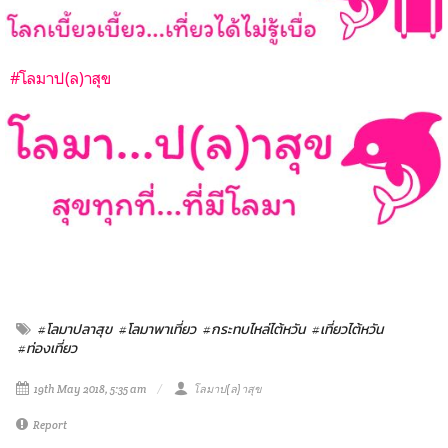
#โลมาป(ล)าสุข
#โลมาปลาสุข
#โลมาพาเที่ยว
#กระทบไหล่ไต้หวัน
#เที่ยวไต้หวัน
#ท่องเที่ยว
19th May 2018, 5:35 am
โลมาป(ล)าสุข
Report