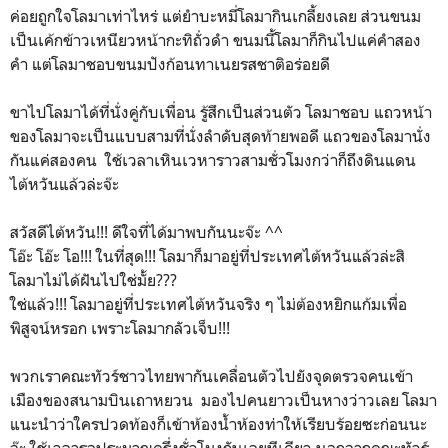
ค่อยถูกใจโลมาเท่าไหร่ แต่ยำบะหมี่โลมากินเกลี้ยงเลย ส่วนขนม
เป็นเค้กข้าวเหนียวหน้ากะทิถั่วดำ ขนมนี้โลมาก็กินไปแค่คำสอง
คำ แต่โลมาชอบขนมปังก้อนทาเนยรสชาติอร่อยดี
ขาไปโลมาได้ที่นั่งคู่กับเพื่อน รู้สึกเป็นส่วนตัว โลมาชอบ แถวหน้า
ของโลมาจะเป็นแบบสามที่นั่งลำดับสุดท้ายพอดี แถวของโลมานั่ง
กันแค่สองคน ใช้เวลาเหินเวหาราวสามชั่วโมงกว่าก็ถึงดินแดน
ไต้หวันแล้วล่ะจ๊ะ
สวัสดีไต้หวัน!!! ดีใจที่ได้มาพบกันนะจ๊ะ ^^
โอ๊ะ โอ๊ะ โอ!!! ในที่สุด!!! โลมาก็มาอยู่ที่ประเทศไต้หวันแล้วล่ะสิ
โลมาไม่ได้ฝันไปใช่มั้ย???
ใช่แล้ว!!! โลมาอยู่ที่ประเทศไต้หวันจริง ๆ ไม่ต้องหยิกแก้มเพื่อ
พิสูจน์หรอก เพราะโลมากลัวเจ็บ!!!
พวกเราคณะทัวร์ชาวไทยพากันเคลื่อนตัวไปยังจุดตรวจคนเข้า
เมืองของสนามบินเถาหยวน มองไปคนยาวเป็นหางว่าวเลย โลมา
แนะนำว่าใครปวดท้องก็เข้าห้องน้ำห้องท่าให้เรียบร้อยซะก่อนนะ
จ๊ะ ใช้เวลารอประมาณครึ่งชั่วโมงกันเลยทีเดียว นอกจากคณะทัวร์