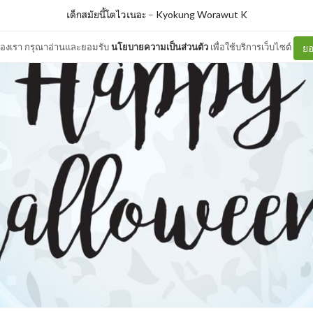
เด็กสมัยนี้โตไวเนอะ
–
Kyokung Worawut K
ต์ของเรา กรุณาอ่านและยอมรับ
นโยบายความเป็นส่วนตัว
เพื่อใช้บริการเว็บไซต์
ยอ