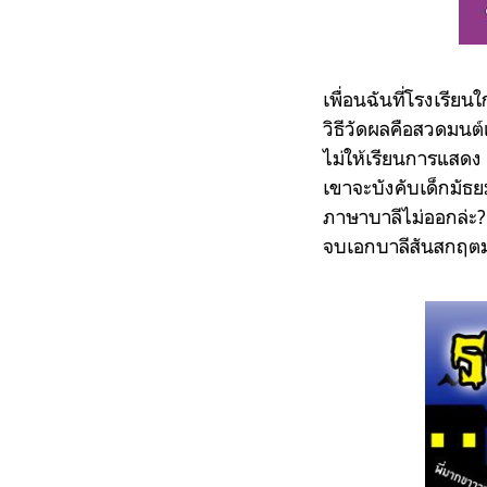
เพื่อนฉันที่โรงเรีย
วิธีวัดผลคือสวดมนต
ไม่ให้เรียนการแสดง
เขาจะบังคับเด็กมัธยม
ภาษาบาลีไม่ออกล่ะ? อ
จบเอกบาลีสันสกฤ