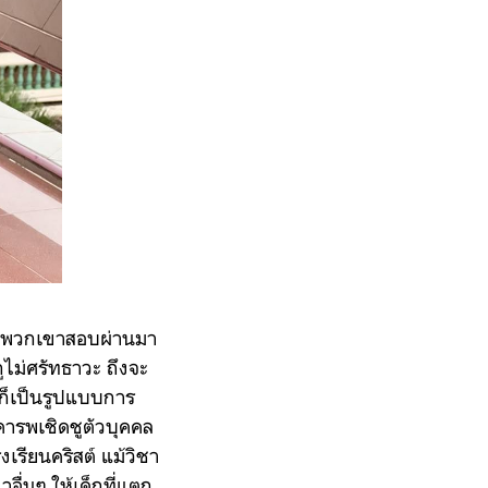
ที่พวกเขาสอบผ่านมา
ไม่ศรัทธาวะ ถึงจะ
นก็เป็นรูปแบบการ
เคารพเชิดชูตัวบุคคล
เรียนคริสต์ แม้วิชา
ื่นๆ ให้เด็กที่แตก