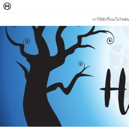
เราใช้คุ๊กกี้บนเว็บไซ