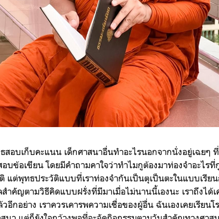
พุทธสอบเก็บคะแนน เด็กศาสนาอื่นทำอะไรนอกจากนั่งอยู่เฉยๆ 
สอบข้อเขียน โดยมีคำถามคาใจว่าทำไมกูต้องมาท่องจำอะไรที่กู
 แต่พุทธประวัติแบบที่เราท่องจำกันเป็นตุเป็นตะในแบบเรีย
ลสำคัญตามวิธีคิดแบบฝรั่งที่มีมาเมื่อไม่นานนี้เองนะ เราถึงได้
อีกอย่าง เราควรเคารพความเชื่อของผู้อื่น ฉันเองเคยเรียนโรง
าสนา แต่ก็ยังใจกว้างพอที่จะจัดกิจกรรมตามวันสำคัญทางศาสนาอ