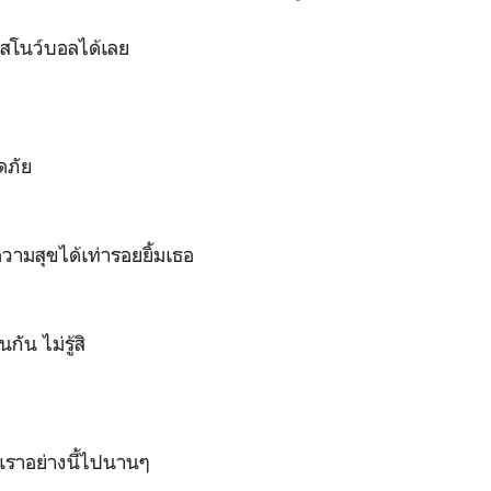
นสโนว์บอลได้เลย
อดภัย
ความสุขได้เท่ารอยยิ้มเธอ
กัน ไม่รู้สิ
บเราอย่างนี้ไปนานๆ