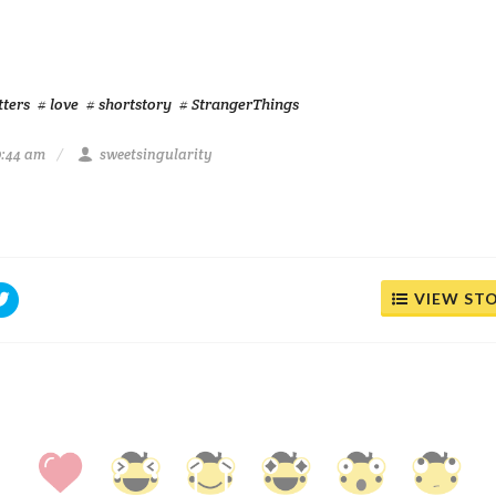
tters
# love
# shortstory
# StrangerThings
0:44 am
sweetsingularity
VIEW ST