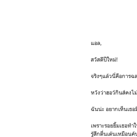
แอล,
สวัสดีปีใหม่!
จริงๆแล้วนี่คือการฉ
หวังว่าฮอว์กินส์คงไ
ฉันน่ะ อยากเห็นเธอ
เพราะรอยยิ้มเธอทำใ
รู้สึกตื่นเต้นเหมือนค