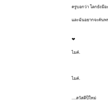
ครูบอกว่า โลกยังมีอ
และฉันอยากจะค้นพบส
❤
ไมค์.
ไมค์.
….สวัสดีปีใหม่