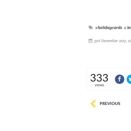
#holidaycards
# le
31st December 2017, 1
333
VIEWS
PREVIOUS