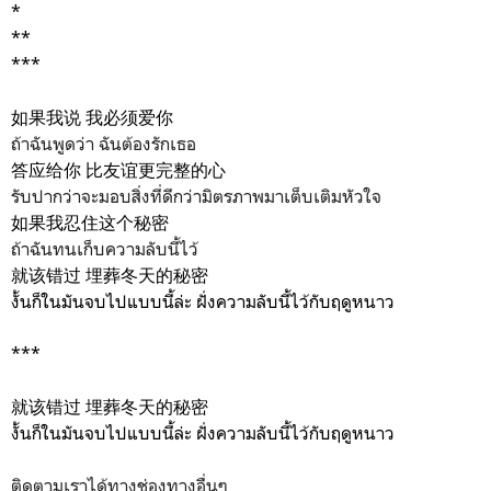
*
**
***
如果我说 我必须爱你
ถ้าฉันพูดว่า ฉันต้องรักเธอ
答应给你 比友谊更完整的心
รับปากว่าจะมอบสิ่งที่ดีกว่ามิตรภาพมาเต็บเติมหัวใจ
如果我忍住这个秘密
ถ้าฉันทนเก็บความลับนี้ไว้
就该错过 埋葬冬天的秘密
งั้นก็ในมันจบไปแบบนี้ล่ะ ฝั่งความลับนี้ไว้กับฤดูหนาว
***
就该错过 埋葬冬天的秘密
งั้นก็ในมันจบไปแบบนี้ล่ะ ฝั่งความลับนี้ไว้กับฤดูหนาว
ติดตามเราได้ทางช่องทางอื่นๆ