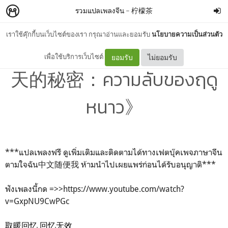
รวมแปลเพลงจีน
–
柠檬茶
เราใช้คุ๊กกี้บนเว็บไซต์ของเรา กรุณาอ่านและยอมรับ
นโยบายความเป็นส่วนตัว
#แปลเพลงจีน《周传雄-冬
เพื่อใช้บริการเว็บไซต์
ยอมรับ
ไม่ยอมรับ
天的秘密：ความลับของฤดู
หนาว》
***แปลเพลงฟรี ดูเพิ่มเติมและติดตามได้ทางเฟตบุ๊คเพจภาษาจีน
ตามใจฉัน中文随便我 ห้ามนำไปเผยแพร่ก่อนได้รับอนุญาติ***
ฟังเพลงนี้กด =>>https://www.youtube.com/watch?
v=GxpNU9CwPGc
取暖回忆 回忆无效