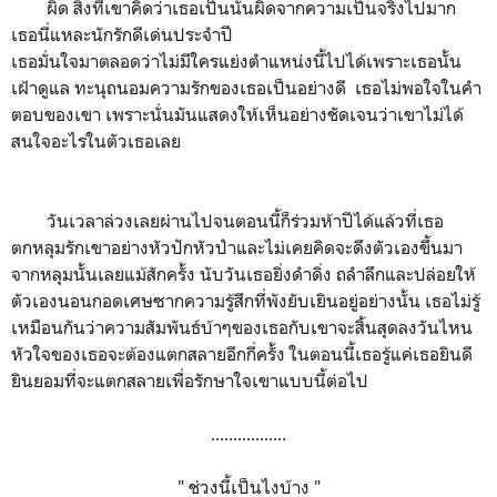
ผิด สิ่งที่เขาคิดว่าเธอเป็นนั้นผิดจากความเป็นจริงไปมาก
เธอนี่แหละนักรักดีเด่นประจำปี
เธอมั่นใจมาตลอดว่าไม่มีใครแย่งตำแหน่งนี้ไปได้เพราะเธอนั้น
เฝ้าดูแล ทะนุถนอมความรักของเธอเป็นอย่างดี เธอไม่พอใจในคำ
ตอบของเขา เพราะนั่นมันแสดงให้เห็นอย่างชัดเจนว่าเขาไม่ได้
สนใจอะไรในตัวเธอเลย
วันเวลาล่วงเลยผ่านไปจนตอนนี้ก็ร่วมห้าปีได้แล้วที่เธอ
ตกหลุมรักเขาอย่างหัวปักหัวปำและไม่เคยคิดจะดึงตัวเองขึ้นมา
จากหลุมนั้นเลยแม้สักครั้ง นับวันเธอยิ่งดำดิ่ง ถลำลึกและปล่อยให้
ตัวเองนอนกอดเศษซากความรู้สึกที่พังยับเยินอยู่อย่างนั้น เธอไม่รู้
เหมือนกันว่าความสัมพันธ์บ้าๆของเธอกับเขาจะสิ้นสุดลงวันไหน
หัวใจของเธอจะต้องแตกสลายอีกกี่ครั้ง ในตอนนี้เธอรู้แค่เธอยินดี
ยินยอมที่จะแตกสลายเพื่อรักษาใจเขาแบบนี้ต่อไป
.................
" ช่วงนี้เป็นไงบ้าง "